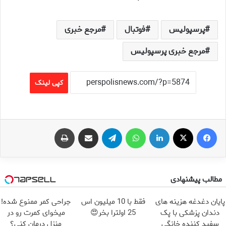
پرسپولیس
فوتبال
مرجع خبری
مرجع خبری پرسپولیس
کپی لینک
فیس بوک
X
لینکدین
واتس آپ
تلگرام
اشتراک گذاری از طریق ایمیل
چاپ
مطالب پیشنهادی
پایان دغدغه هزینه های
فقط با 10 میلیون اس
جراحی کمر ممنوع شده!
دندان پزشکی با پک
25 اولترا بخر😍
میخوای کمرت رو در
سفید کننده خانگی
منزل درمان کنی؟