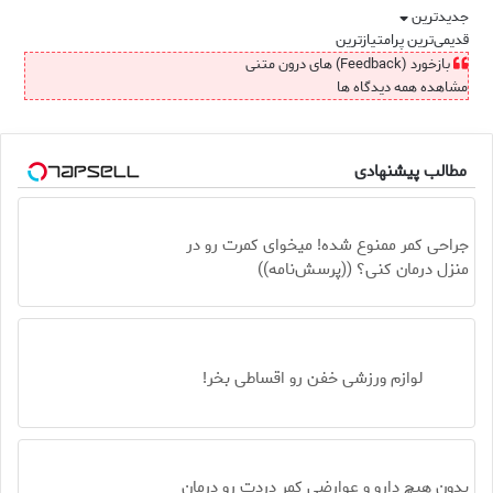
جدیدترین
قدیمی‌ترین
پرامتیازترین
بازخورد (Feedback) های درون متنی
مشاهده همه دیدگاه ها
مطالب پیشنهادی
جراحی کمر ممنوع شده! میخوای کمرت رو در
منزل درمان کنی؟ ((پرسش‌نامه))
لوازم ورزشی خفن رو اقساطی بخر!
بدون هیچ دارو و عوارضی کمر دردت رو درمان