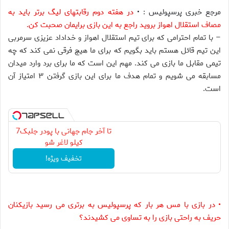
مرجع خبری پرسپولیس : •
در هفته دوم رقابتهاى ليگ برتر بايد به
مصاف استقلال اهواز برويد راجع به اين بازى برايمان صحبت كن
.
– با تمام احترامى كه براى تيم استقلال اهواز و خداداد عزيزى سرمربى
اين تيم قائل هستم بايد بگويم كه براى ما هيچ فرقى نمى كند كه چه
تيمى مقابل ما بازى مى كند. مهم اين است كه ما براى برد وارد ميدان
مسابقه مى شويم و تمام هدف ما براى اين بازى گرفتن ۳ امتياز آن
است.
تا آخر جام جهانی با پودر جلبک7
کیلو لاغر شو
تخفیف ویژه!
•
در بازى با مس هر بار كه پرسپوليس به برترى مى رسيد بازيكنان
حريف به راحتى بازى را به تساوى مى كشيدند؟