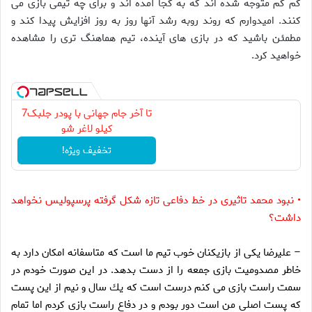
كم كم متوجه شده اند كه به كجا آمده اند و براى چه تيمى بازى مى
كنند. اميدوارم كه روند روبه رشد آنها روز به روز افزايش پيدا كند و
مطمئن باشيد كه در بازى هاى آينده، تيم هماهنگ ترى را مشاهده
خواهيد كرد.
تا آخر جام جهانی با پودر جلبک7
کیلو لاغر شو
تخفیف ویژه!
•
نبود محمد تاثيرى در خط دفاعى تازه شكل گرفته پرسپوليس نخواهد
داشت؟
–
عليرضا يكى از بازيكنان خوب تيم ما است كه متاسفانه امكان دارد به
خاطر مصدوميت بازى جمعه را از دست بدهد. در اين صورت خودم در
سمت راست بازى مى كنم درست است كه يك سال و نيم از اين پست
كه پست اصلى من است دور بودم و در دفاع راست بازى كردم اما تمام