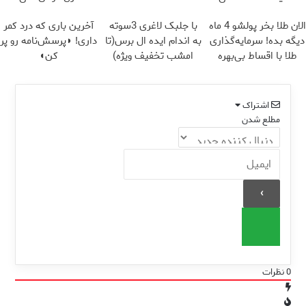
((پرسش‌نامه))
الان طلا بخر پولشو 4 ماه
با جلبک لاغری 3سوته
آخرین باری که درد کمر
دیگه بده! سرمایه‌گذاری
به اندام ایده ال برس(تا
داری! ◗پرسش‌نامه رو پر
طلا با اقساط بی‌بهره
امشب تخفیف ویژه)
کن◖
اشتراک
مطلع شدن
0
نظرات