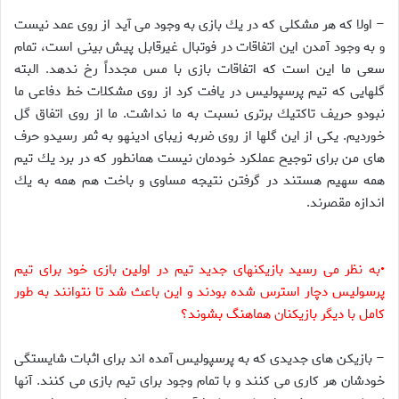
– اولا كه هر مشكلى كه در يك بازى به وجود مى آيد از روى عمد نيست
و به وجود آمدن اين اتفاقات در فوتبال غيرقابل پيش بينى است، تمام
سعى ما اين است كه اتفاقات بازى با مس مجدداً رخ ندهد. البته
گلهايى كه تيم پرسپوليس در يافت كرد از روى مشكلات خط دفاعى ما
نبودو حريف تاكتيك برترى نسبت به ما نداشت. ما از روى اتفاق گل
خورديم. يكى از اين گلها از روى ضربه زيباى ادينهو به ثمر رسيدو حرف
هاى من براى توجيح عملكرد خودمان نيست همانطور كه در برد يك تيم
همه سهيم هستند در گرفتن نتيجه مساوى و باخت هم همه به يك
اندازه مقصرند.
•
به نظر مى رسيد بازيكنهاى جديد تيم در اولين بازى خود براى تيم
پرسوليس دچار استرس شده بودند و اين باعث شد تا نتوانند به طور
كامل با ديگر بازيكنان هماهنگ بشوند؟
– بازيكن هاى جديدى كه به پرسپوليس آمده اند براى اثبات شايستگى
خودشان هر كارى مى كنند و با تمام وجود براى تيم بازى مى كنند. آنها