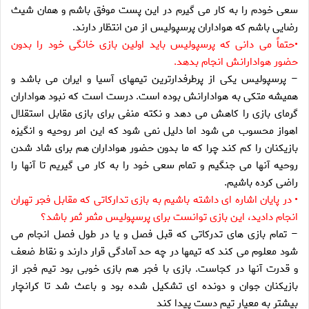
سعى خودم را به كار مى گيرم در اين پست موفق باشم و همان شيث
رضايى باشم كه هواداران پرسپوليس از من انتظار دارند
.
•
حتماً مى دانى كه پرسپوليس بايد اولين بازى خانگى خود را بدون
حضور هوادارانش انجام بدهد
.
–
پرسپوليس يكى از پرطرفدارترين تيمهاى آسيا و ايران مى باشد و
هميشه متكى به هوادارانش بوده است. درست است كه نبود هواداران
گرماى بازى را كاهش مى دهد و نكته منفى براى بازى مقابل استقلال
اهواز محسوب مى شود اما دليل نمى شود كه اين امر روحيه و انگيزه
بازيكنان را كم كند چرا كه ما بدون حضور هواداران هم براى شاد شدن
روحيه آنها مى جنگيم و تمام سعى خود را به كار مى گيريم تا آنها را
راضى كرده باشيم
.
•
در پايان اشاره اى داشته باشيم به بازى تداركاتى كه مقابل فجر تهران
انجام داديد، اين بازى توانست براى پرسپوليس مثمر ثمر باشد؟
–
تمام بازى هاى تدركاتى كه قبل فصل و يا در طول فصل انجام مى
شود معلوم مى كند كه تيمها در چه حد آمادگى قرار دارند و نقاط ضعف
و قدرت آنها در كجاست. بازى با فجر هم بازى خوبى بود تيم فجر از
بازيكنان جوان و دونده اى تشكيل شده بود و باعث شد تا كرانچار
بيشتر به معيار تيم دست پيدا كند