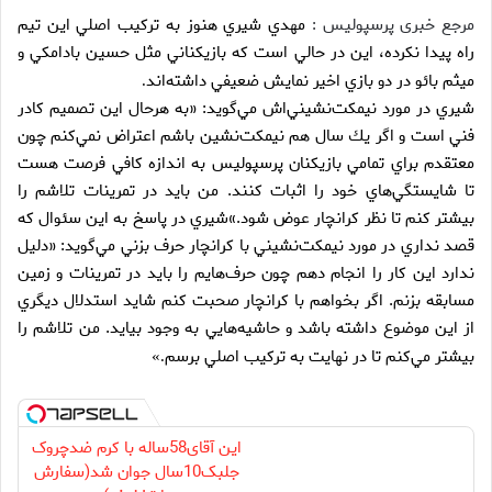
مرجع خبری پرسپولیس :
مهدي شيري هنوز به تركيب اصلي اين تيم
راه پيدا نكرده، اين در حالي است كه بازيكناني مثل حسين بادامكي و
ميثم بائو در دو بازي اخير نمايش ضعيفي داشته‌اند
.
شيري در مورد نيمكت‌نشيني‌اش مي‌گويد: «به هرحال اين تصميم كادر
فني است و اگر يك سال هم نيمكت‌نشين باشم اعتراض نمي‌كنم چون
معتقدم براي تمامي بازيكنان پرسپوليس به اندازه كافي فرصت هست
تا شايستگي‌هاي خود را اثبات كنند. من بايد در تمرينات تلاشم را
بيشتر كنم تا نظر كرانچار عوض شود.»شيري در پاسخ به اين سئوال كه
قصد نداري در مورد نيمكت‌نشيني با كرانچار حرف بزني مي‌گويد: «دليل
ندارد اين كار را انجام دهم چون حرف‌هايم را بايد در تمرينات و زمين
مسابقه بزنم. اگر بخواهم با كرانچار صحبت كنم شايد استدلال ديگري
از اين موضوع داشته باشد و حاشيه‌هايي به وجود بيايد. من تلاشم را
بيشتر مي‌كنم تا در نهايت به تركيب اصلي برسم
.»
این آقای58ساله با کرم ضدچروک
جلبک10سال جوان شد(سفارش