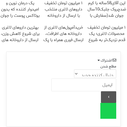
این آقای58ساله با کرم
۱ میلیون تومان تخفیف
یک درمان نوین و
ضدچروک جلبک10سال
داروهای لاغری منتخب
امیدوار کننده که بدون
جوان شد(سفارش با
با ارسال از داروخانه
بوتاکس پوست را جوان
تخفیف)
نزدیکت
می کند
۱ میلیون تومان تخفیف
خریدآمپول‌های لاغری از
بهترین داروهای لاغری
محصولات لاغری؛ یک
داروخانه های اطرافت،
برای شروع کاهش وزن،
قدم نزدیک‌تر به شروع
ارسال فوری همراه با پک
ارسال از داروخانه های
کاهش وزن
یخ!
نزدیکت!
اشتراک
مطلع شدن