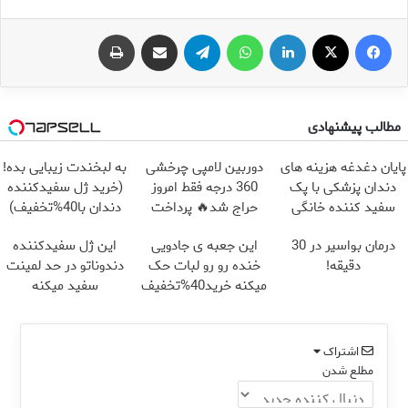
فیس بوک
X
لینکدین
واتس آپ
تلگرام
اشتراک گذاری از طریق ایمیل
چاپ
مطالب پیشنهادی
پایان دغدغه هزینه های
دوربین لامپی چرخشی
به لبخندت زیبایی بده!
دندان پزشکی با پک
360 درجه فقط امروز
(خرید ژل سفیدکننده
سفید کننده خانگی
حراج شد🔥 پرداخت
دندان با40%تخفیف)
درب منزل
درمان بواسیر در 30
این جعبه ی جادویی
این ژل سفیدکننده
دقیقه!
خنده رو رو لبات حک
دندوناتو در حد لمینت
میکنه خرید40%تخفیف
سفید میکنه
(40%تخفیف)
اشتراک
مطلع شدن