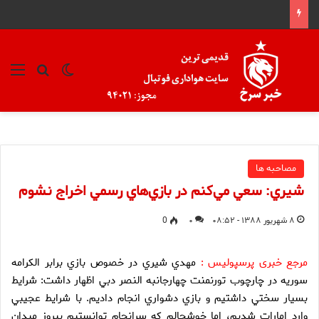
تغییر پوسته
منو
جستجو ب
مصاحبه ها
شيري: سعي مي‌كنم در بازي‌هاي رسمي اخراج نشوم
۸ شهریور ۱۳۸۸ - ۰۸:۵۲
۰
0
مرجع خبری پرسپولیس :
مهدي شيري در خصوص بازي برابر الكرامه
سوريه در چارچوب تورنمنت چهارجانبه النصر دبي اظهار داشت: شرايط
بسيار سختي داشتيم و بازي دشواري انجام داديم. با شرايط عجيبي
وارد امارات شديم، اما خوشحالم كه سرانجام توانستيم پيروز ميدان