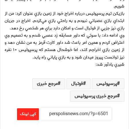
شويم
.
بازيكن تيم پرسپوليس درباره اخراج خود از زمين بازي عنوان كرد: من از
ابتداي بازي عصباني نبودم و به راحتي بازي مي‌كردم. اخراج در جريان
بازي نيز جزيي از فوتبال است و امكان دارد براي هر شخصي رخ دهد
.
وي ادامه داد: با سوتي كه داور مسابقه زد عصبي شدم و به تصميم وي
اعتراض كردم و همين امر باعث شد داور كارت قرمز به من نشان دهد و
از زمين بازي اخراجم كند، اما خوشحال هستم كه پرسپوليس ۱۰ نفره
نيز توانست پيروز ميدان شود و به بازي پاياني راه يابد
.
شيري يادآور شد:
پرسپولیس
فوتبال
مرجع خبری
مرجع خبری پرسپولیس
کپی لینک