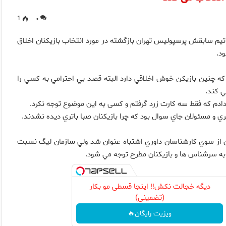
1
۰
م سابقش پرسپولیس تهران بازگشته در مورد انتخاب بازيكنان اخلاق
د.
چنين بازيكن خوش اخلاقي دارد البته قصد بي احترامي به كسي را
ي كند.
ري و مسئولان جاي سوال بود كه چرا بازيكنان صبا باتري ديده نشدند.
ارائه كارت زردي كه گرفتم در برنامه ۹۰ دو مورد آن از سوي كارشناسان داوري اشتباه عنوان شد ولي سازمان ليگ نسبت
 به سرشناس ها و بازيكنان مطرح توجه مي شود.
دیگه خجالت نکش‼️ اینجا قسطی مو بکار
(تضمینی)
ویزیت رایگان🔥