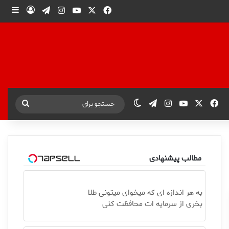
X
فیس بوک
یوتیوب
اینستاگرام
تلگرام
ورود
ساید
X
فیس بوک
یوتیوب
اینستاگرام
تلگرام
تغییر پوسته
جستجو
برای
مطالب پیشنهادی
به هر اندازه ای که میخوای میتونی طلا
بخری از سرمایه ات محافظت کنی