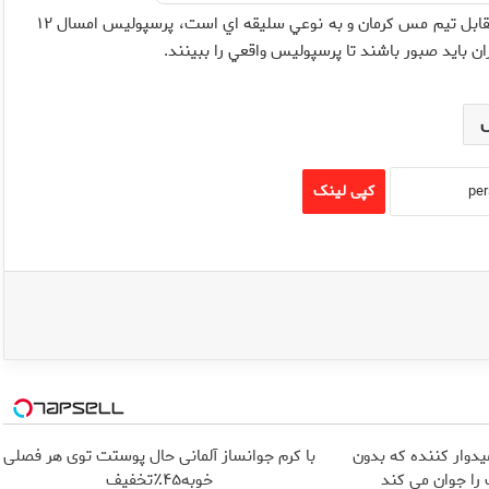
وي در مورد اولين بازي ليگ گفت: هميشه بازي اول آن هم دركرمان مقابل تيم مس كرمان و به نوعي سليقه اي است، پرسپوليس امسال ۱۲
ان بايد صبور باشند تا پرسپوليس واقعي را ببينند.
کپی لینک
یدوار کننده که بدون
با کرم جوانساز آلمانی حال پوستت توی هر فصلی
ا جوان می کند
خوبه۴۵٪تخفیف