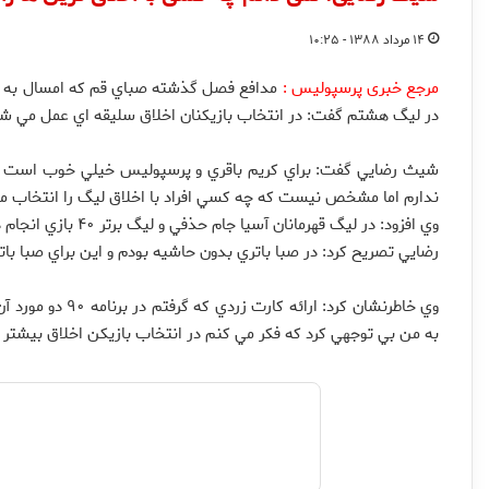
۱۴ مرداد ۱۳۸۸ - ۱۰:۲۵
مرجع خبری پرسپولیس :
مدافع فصل گذشته صباي قم كه امسال به تی
در ليگ هشتم گفت: در انتخاب بازيكنان اخلاق سليقه اي عمل مي شو
شيث رضايي گفت: براي كريم باقري و پرسپوليس خيلي خوب است كه 
ندارم اما مشخص نيست كه چه كسي افراد با اخلاق ليگ را انتخاب م
وي افزود: در ليگ قهرمانان آسيا جام حذفي و ليگ برتر ۴۰ بازي انجام دادم كه فقط سه كارت زرد گرفتم و کسی به این موضوع توجه نکرد.
رضايي تصريح كرد: در صبا باتري بدون حاشيه بودم و اين براي صبا بات
وي خاطرنشان كرد: 
به من بي توجهي كرد كه فكر مي كنم در انتخاب بازيكن اخلاق بيشتر