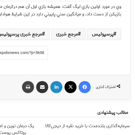
بازيكن از دست داد، و ميانگين سني پاييني دارد در اين شرايط هوادار
پرسپولیس
مرجع خبری
مرجع خبری پرسپولیس
فیس بوک
X
لینکدین
اشتراک گذاری از طریق ایمیل
چاپ
اشتراک گذاری
مطالب پیشنهادی
سرمایه‌گذاری بلندمدت با خرید نقره از دیجی‌کالا
یک درمان نوین و ام
بوتاکس پوست ر