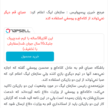
مرجع خبری پرسپولیس : سازمان ليگ اعلام كرد
:
صباي قم ديگر
نمي‌تواند از كلاه‌كج و يوسفي استفاده كند
این آقای58ساله با کرم ضدچروک
جلبک10سال جوان شد(سفارش
با تخفیف)
خرید محصول
باشگاه صباي قم به عادل كلاه‌كج و محسن يوسفي گفته كه اجازه
نمي‌دهد آنها در تيم ديگري بازي كنند ولي سازمان ليگ اعلام كرد كه
صبا نمي‌تواند از اين دو بازيكن استفاده كند.
عزيزمحمدي رئيس سازمان ليگ در مورد وضعيت اين دو بازيكن تاكيد
مي‌كند: «كلاه‌كج و يوسفي از وزارت دفاع نامه آورده‌اند كه خدمت
سربازي‌شان به پايان رسيده است ولي در اين نامه قيد شده كه گزارش
كار اين دو بازيكن بايد از استانداري قم به وزارت دفاع ارسال شود كه