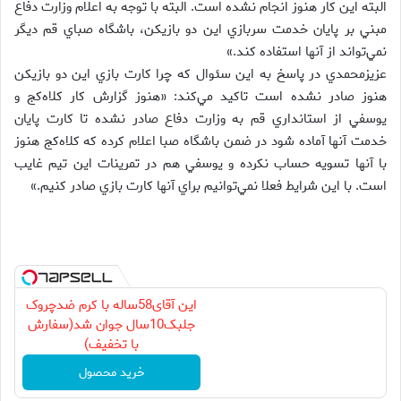
البته اين كار هنوز انجام نشده است. البته با توجه به اعلام وزارت دفاع
مبني بر پايان خدمت سربازي اين دو بازيكن، باشگاه صباي قم ديگر
نمي‌تواند از آنها استفاده كند.»
عزيزمحمدي در پاسخ به اين سئوال كه چرا كارت بازي اين دو بازيكن
هنوز صادر نشده است تاكيد مي‌كند: «هنوز گزارش كار كلاه‌كج و
يوسفي از استانداري قم به وزارت دفاع صادر نشده تا كارت پايان‌
خدمت آنها آماده شود در ضمن باشگاه صبا اعلام كرده كه كلاه‌كج هنوز
با آنها تسويه حساب نكرده و يوسفي هم در تمرينات اين تيم غايب
است. با اين شرايط فعلا نمي‌توانيم براي آنها كارت بازي صادر كنيم.»
این آقای58ساله با کرم ضدچروک
جلبک10سال جوان شد(سفارش
با تخفیف)
خرید محصول