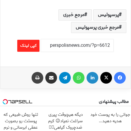
پرسپولیس
مرجع خبری
مرجع خبری پرسپولیس
کپی لینک
فیس بوک
X
لینکدین
واتس آپ
تلگرام
اشتراک گذاری از طریق ایمیل
چاپ
مطالب پیشنهادی
جوانی را به پوست خود
دیگه هیچوقت پیری
تنها روش طبیعی که
هدیه دهید...
سراغت نمیاد😉 کرم
پوستت رو بصورت
ضدچروک گیاهی👈🏻
عمقی ابرسانی و نرم