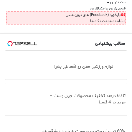
جدیدترین
قدیمی‌ترین
پرامتیازترین
بازخورد (Feedback) های درون متنی
مشاهده همه دیدگاه ها
مطالب پیشنهادی
لوازم ورزشی خفن رو اقساطی بخر!
تا 60 درصد تخفیف محصولات جین وست +
خرید در 4 قسط
60% تخفیف ویژه جین وست + خرید در4 قسطه