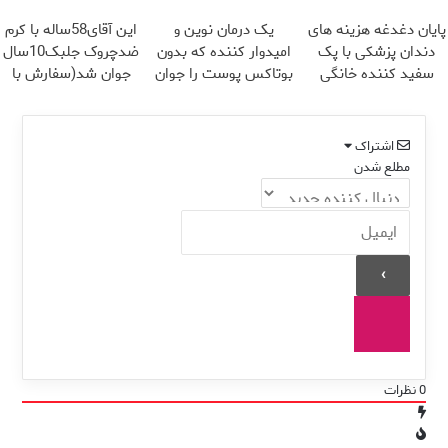
45%تخفیف
میکنه
پایان دغدغه هزینه های
یک درمان نوین و
این آقای58ساله با کرم
دندان پزشکی با پک
امیدوار کننده که بدون
ضدچروک جلبک10سال
سفید کننده خانگی
بوتاکس پوست را جوان
جوان شد(سفارش با
می کند
تخفیف)
اشتراک
مطلع شدن
0
نظرات