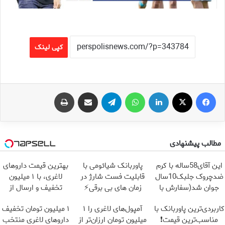
کپی لینک
فیس بوک
X
لینکدین
واتس آپ
تلگرام
اشتراک گذاری از طریق ایمیل
چاپ
مطالب پیشنهادی
این آقای58ساله با کرم
پاوربانک شیائومی با
بهترین قیمت داروهای
ضدچروک جلبک10سال
قابلیت فست شارژ در
لاغری، با ۱ میلیون
جوان شد(سفارش با
زمان های بی برقی⚡
تخفیف و ارسال از
تخفیف)
داروخانه‌
کاربردی‌ترین پاوربانک با
آمپول‌های لاغری را ۱
۱ میلیون تومان تخفیف
مناسب‌ترین قیمت❗
میلیون تومان ارزان‌تر از
داروهای لاغری منتخب