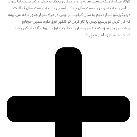
تارتار میگه نزدیک بیست ساله داره مربیگری میکنه و خیلی باتجربست،اما سوال
اساسی اینه که تو این بیست سال چه کارنامه یی داشته بیست سال فعالیت
مربیگریشو فشار بدیم یه سال کیفیت از توش درنمیاد،تارتار هنوز داغه نمی‌فهمه
که کار کردن تو پرسپولیس با کار کردن تو گلگهر فرق داره، همین حرفارو
هاشمیان هم میزد که چنین و چنان میکنم!به قول معروف آفتابه لگن هفت
دست اما شام و ناهار هیچی!