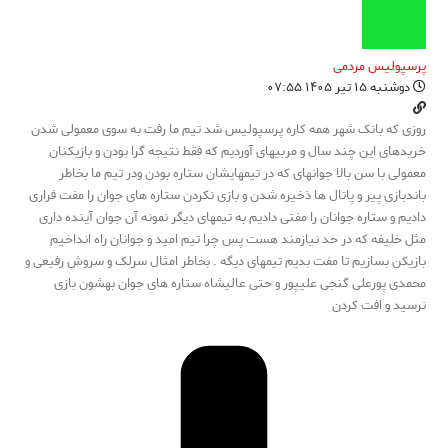
پرسپولیس مردمی
دوشنبه ۱۵ تیر ۱۴۰۵ ۰۷:۵۵
روزی که بانک شهر همه کاره پرسپولیس شد تیم ما رفت به سوی معمولی شدن
خریدهای این چند سال و مربیهای آوردیم که فقط نتیجه گرا بودن و بازیکنان
معمولی با سن بالا جوانهای که در تیمهایشان ستاره بودن ودر تیم ما بخاطر
باندبازی پیر و پاتال ها ذخیره شدن و بازی نکردن ستاره های جوان را مفت فراری
دادیم و ستاره جوانان را مفتی دادیم به تیمهای دیگر نمونه آن جوان آینده داری
مثل خلیفه که در حد نیازمند هست پس چرا تیم امید و جوانان راه انداخیم
بازیکن بسازیم تا مفت بدیم تیمهای دیگه . بخاطر امثال سرلک و سروش رفیعی و
محمدی پورعلی گنجی علیپور و حتی عالیشاه ستاره های جوان بهشون بازی
نرسید و افت کردن