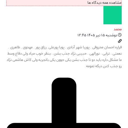
مشاهده همه دیدگاه ها
محمد
دوشنبه ۱۵ تیر ۱۴۰۵ ۱۲:۴۵
قراره احسان محروقی . پوریا شهر آبادی . پویا پورعلی. رزاق پور . مهدوی . طاهری .
نعمتی . ترابی . نورالهی . حبیبی نژاد جذب بشن . بنظر خوب میاد ولی دفاع وسط
ما مشکل داره باید دو تا جذب بشن یکی جوون یکی باتجربه ولی کاش هاشمی نژاد
رو جذب کنن دیگه تمومه