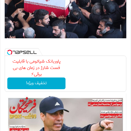
پاوربانک شیائومی با قابلیت
فست شارژ در زمان های بی
برقی⚡
تخفیف ویژه!