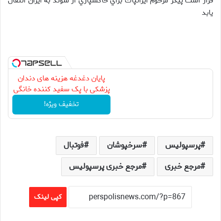
قرار است پيكر مرحوم ايرانپاك براي خاكسپاري از سوئد به ايران انتقال
يابد
پایان دغدغه هزینه های دندان
پزشکی با پک سفید کننده خانگی
تخفیف ویژه!
پرسپولیس
سرخپوشان
فوتبال
مرجع خبری
مرجع خبری پرسپولیس
کپی لینک