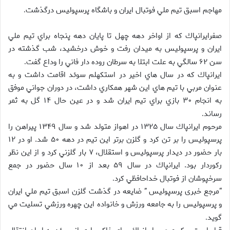
مهاجم اسبق تيم ملي فوتبال ايران و باشگاه پرسپوليس درگذشت
.
صفرايرانپاك كه از اواخر دهه چهل تا پايان دهه پنجاه براي تيم ملي
ايران و پرسپوليس به ميدان رفت و خوش درخشيد، شب گذشته در
سن ۶۲ سالگي به علت ابتلا به سرطان روده دار فاني را وداع گفت
.
ايرانپاك كه در سال هاي اخير در استكهلم سوئد اقامت داشت و به
عنوان مربي با تيم هاي اين شهر همكاري داشت، در دوران جواني موفق
به انجام ۳۰ بازي براي تيم ايران شد و در عين حال ۱۴ گل به ثمر
رساند
.
مرحوم ايرانپاك سال ۱۳۲۵ در اهواز متولد شد و سال ۱۳۴۹ پيراهن را
پرسپوليس را بر تن كرد و گلزن برتر اين تيم در دهه ۵۰ شد. او در ۱۲
بار حضور در ديدار پرسپوليس و استقلال، ۷ بار گلزني كرد و از اين نظر
ركوردار بود. ايرانپاك در سال ۵۹ بعد از ۱۰ سال حضور در جمع
سرخپوشان از فوتبال خداحافظي كرد
.
“مرجع خبری پرسپولیس ” ضايعه در گذشت گلزن اسبق تيم ملي ايران
و پرسپوليس را به جامعه ورزش و خانواده اين چهره ورزشي تسليت مي
گويد
.