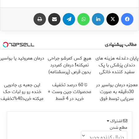
فیس بوک
X
لینکدین
واتس آپ
تلگرام
اشتراک گذاری از طریق ایمیل
چاپ
مطالب پیشنهادی
پایان دغدغه هزینه های
هیچ کس کمرشو جراحی
درمان همروئید یا بواسیر
دندان پزشکی با پک
نمیکنه❗ درمان کمردرد
سفید کننده خانگی
بدون قرص (پرسشنامه)
معجزه درمان بواسیر در
تا 60 درصد تخفیف
این جعبه ی جادویی
30دقیقه به صورت
محصولات جین وست +
خنده رو رو لبات حک
سرپایی توسط فوق
خرید در 4 قسط
میکنه خرید40%تخفیف
تخصص
اشتراک
مطلع شدن