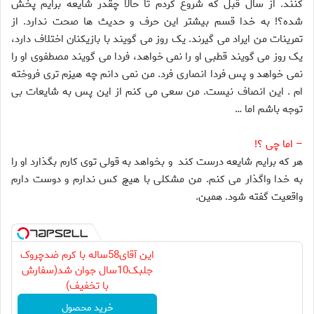
کنند. از سال قبل که شروع کردم تا حالا چقدر شایعه برایم پخش
شده؟! به خدا قسم بیشتر این حرف و حدیث ها صحت ندارد. از
تمرینات من ایراد می گیرند. یک روز می گویند با بازیکنان اختلاف دارد،
یک روز می گویند قطبی او را نمی خواهد، فردا می گویند مصطفوی او را
نمی خواهد و پس فردا انصاری فرد. من نمی دانم چه هیزم تری فروخته
ام . این انصاف نیست. من سعی می کنم از این پس به شایعات بی
توجه باشم اما …
– اما چی ؟!
هر که برایم شایعه درست کند و بخواهد به قولی توی کارم بگذارد او را
به خدا واگذار می کنم. من مشکلی با هیچ کس ندارم و دوست دارم
واقعیت گفته شود. همین.
این آقای58ساله با کرم ضدچروک
جلبک10سال جوان شد(سفارش
با تخفیف)
خرید محصول