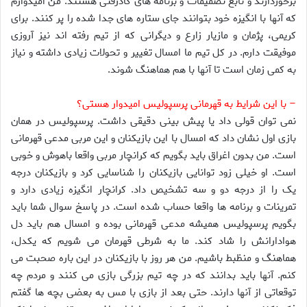
برخوردارند و تابع تصمیمات و برنامه های کادرفنی هستند. من امیدوارم
که آنها با انگیزه خود بتوانند جای ستاره های جدا شده را پر کنند. برای
کریمی، پژمان و مازیار زارع و دیگرانی که از تیم رفته اند نیز آروزی
موفیقت دارم. در کل تیم ما امسال تغییر و تحولات زیادی داشته و نیاز
به کمی زمان است تا آنها با هم هماهنگ شوند.
– با این شرایط به قهرمانی پرسپولیس امیدوار هستی؟
نمی توان قولی داد یا پیش بینی دقیقی داشت. پرسپولیس در همان
بازی اول نشان داد که امسال با این بازیکنان و این مربی مدعی قهرمانی
است. من بدون اغراق باید بگویم که کرانچار مربی واقعا باهوش و خوبی
است. او خیلی زود توانایی بازیکنان را شناسایی کرد و بازیکنان درجه
یک را از درجه دو و سه تشخیص داد. کرانچار انگیزه زیادی دارد و
تمرینات و برنامه ها واقعا حساب شده است. در پاسخ سوال شما باید
بگویم پرسپولیس همیشه مدعی قهرمانی بوده و امسال هم باید دل
هوادارانش را شاد کند. ما به شرطی قهرمان می شویم که یکدل،
هماهنگ و منظبط باشیم. من هر روز با بازیکنان در این باره صحبت می
کنم. آنها باید بدانند که در چه تیم بزرگی بازی می کنند و مردم چه
توقعاتی از آنها دارند. حتی بعد از بازی با مس به بعضی بچه ها گفتم