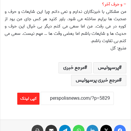
– و حرف آخر؟
من مشکلی با خبرنگاران ندارم و نمی دانم چرا این شایعات و حرف و
صحبت ها برایم ساخته می شود. باور کنید هر کس جای من بود از
کوره در می رفت. من اما سعی می کنم دیگر بی خیال این حرف و
حدیث ها و شایعات باشم اما بعضی وقت ها … مهم نیست. سعی می
کنم بی تفاوت باشم.
منبع: گل
پرسپولیس
مرجع خبری
مرجع خبری پرسپولیس
کپی لینک
فیس بوک
X
لینکدین
واتس آپ
تلگرام
اشتراک گذاری از طریق ایمیل
چاپ