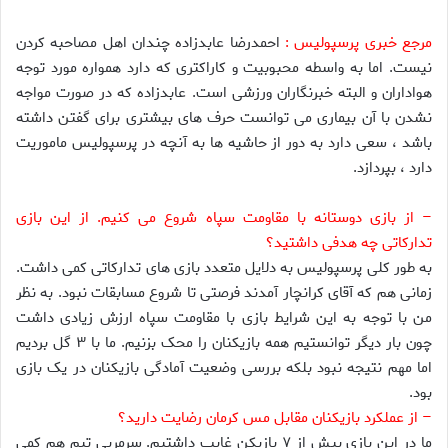
مرجع خبری پرسپولیس :
احمدرضا عابدزاده چندان اهل مصاحبه کردن
نیست. اما به واسطه محبوبیت و کاراکتری که دارد همواره مورد توجه
هواداران و البته خبرنگاران ورزشی است. عابدزاده که در صورت مواجه
نشدن با آن بیماری می توانست حرف های بیشتری برای گفتن داشته
باشد ، سعی دارد به دور از حاشیه ها به آنچه در پرسپولیس ماموریت
دارد ، بپردازد.
– از بازی دوستانه با مقاومت سپاه شروع می کنیم. از این بازی
تدارکاتی چه هدفی داشتید؟
به طور کلی پرسپولیس به دلایل متعدد بازی های تدارکاتی کمی داشت.
زمانی هم که آقای کرانچار آمدند فرصتی تا شروع مسابقات نبود. به نظر
من با توجه به این شرایط بازی با مقاومت سپاه ارزش زیادی داشت
چون بار دیگر توانستیم همه بازیکنان را محک بزنیم. ما با ۳ گل بردیم
اما مهم نتیجه نبود بلکه بررسی وضعیت آمادگی بازیکنان در یک بازی
بود.
– از عملکرد بازیکنان مقابل مس کرمان رضایت دارید؟
ما در این بازی بیش از ۷ بازیکن غایب داشتیم. سرمربی تیم هم کمی