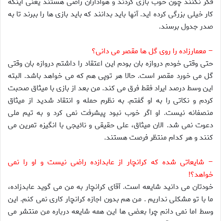
فکر نکنند چون خوب بازی کردند و هواداران راضی هستند یعنی اینکه
کار خیلی بزرگی کرده اید. آنها باید بدانند که باید بازی ها را ببرند تا به
صدر جدول برسند.
– معمارزاده را روی گل ها مقصر می دانی؟
حتی وقتی خودم دروازه بان بودم این اعتقاد را داشتم دروازه بان وقتی
گل می خورد مقصر است. حالا هر توپی هم که می خواهد باشد. البته
این وسط درصد ایراد فقط فرق می کند. من بعد از بازی با میثاق صحبت
کردم و نکاتی را به او گفتم. به نظرم حمله و انتقاد شدید از میثاق
منصفانه نیست. او اگر خوب نبود پیشرفت نمی کرد و به تیم ملی
دعوت نمی شد. الان میثاق، علی حقیقی و نائیجی با انگیزه تمرین می
کنند و هر کدام منتظر فرصت هستند.
– شایعاتی شده که کرانچار از عابدازده راضی نیست و او را نمی
خواهد؟!
خودتان می دانید شایعه است. آقای کرانچار به من می گوید عابدزاده،
ما با تو مشکلی نداریم . من هم بدون اجازه کرانچار کاری نمی کنم. این
وسط اما نمی دانم چرا بعضی ها این همه شایعه درباره من منتشر می