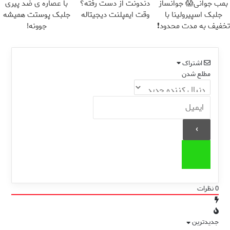
بمب جوانی😱 جوانساز
دندونت از دست رفته؟
با عصاره ی ضد پیری
جلبک اسپیرولینا با
وقت ایمپلنت دیجیتاله
جلبک پوستت همیشه
تخفیف به مدت محدود❗
جوونه!
اشتراک
مطلع شدن
0
نظرات
جدیدترین