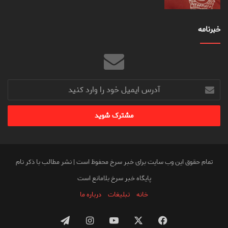
خبرنامه
آدرس
ایمیل
خود
را
وارد
کنید
تمام حقوق این وب سایت برای خبر سرخ محفوظ است | نشر مطالب با ذکر نام
پایگاه خبر سرخ بلامانع است
خانه
تبلیغات
درباره ما
فیس
X
یوتیوب
اینستاگرام
تلگرام