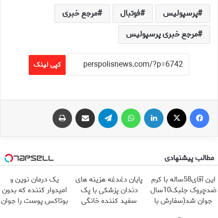
پرسپولیس
فوتبال
مرجع خبری
مرجع خبری پرسپولیس
کپی لینک
فیس بوک
X
لینکدین
واتس آپ
تلگرام
اشتراک گذاری از طریق ایمیل
چاپ
مطالب پیشنهادی
این آقای58ساله با کرم
پایان دغدغه هزینه های
یک درمان نوین و
ضدچروک جلبک10سال
دندان پزشکی با پک
امیدوار کننده که بدون
جوان شد(سفارش با
سفید کننده خانگی
بوتاکس پوست را جوان
تخفیف)
می کند