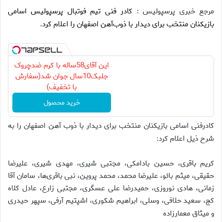
مرجع خبری پرسپولیس :
کادر فنی تیم فوتبال پرسپولیس اسامی
بازیکنان منتخب برای دیدار با ذوب‌آهن اصفهان را اعلام کرد
.
این آقای58ساله با کرم ضدچروک
جلبک10سال جوان شد(سفارش
با تخفیف)
خرید محصول
کادرفنی اسامی بازیکنان منتخب برای دیدار با ذوب آهن اصفهان را به
شرح ذیل اعلام کرد
:
کریم باقری، حسین بادامکی، مجتبی شیری، مهدی شیری، علیرضا
حقیقی، میثم بائو، علیرضا محمد، محمد پروین، نبی باقری‌ها، سامان آقا
زمانی، هادی نوروزی، حمیدرضا علی عسگری، مجتبی زارع، عادل کلاه
کج، سعید حلافی، وسلی، ابراهیم شکوری، اشپتیم آرفی، سپهر حیدری
و میثاق معمارزاده