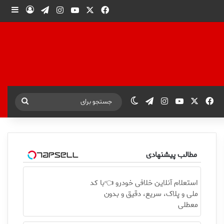
X
فیس بوک
یوتیوب
اینستاگرام
تلگرام
ورود
ساید
X
فیس بوک
یوتیوب
اینستاگرام
تلگرام
تغییر پوسته
جستجو
برای
مطالب پیشنهادی
استعلام آنلاین خلافی خودرو 👈با کد
ملی و پلاک، سریع، دقیق و بدون
معطلی