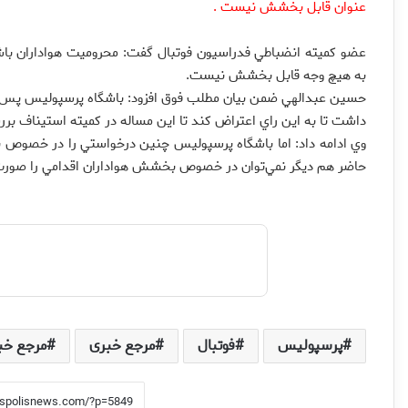
عنوان قابل بخشش نیست .
عضو كميته انضباطي فدراسيون فوتبال گفت: محروميت هواداران باشگ
به هيچ‌ وجه قابل بخشش نيست.
حسين عبدالهي ضمن بيان مطلب فوق افزود: باشگاه پرسپوليس پس از 
داشت تا به اين راي اعتراض كند تا اين مساله در كميته استيناف ب
وي ادامه داد: اما باشگاه پرسپوليس چنين درخواستي را در خصوص 
حاضر هم ديگر نمي‌توان در خصوص بخشش هواداران اقدامي را صورت
پرسپولیس
فوتبال
مرجع خبری
مرجع خب