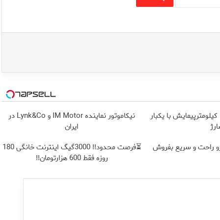
IM LS9 بیش از 1500 کیلومترپیمایش با یکبار
نیکاموتور نماینده IM Motor و Lynk&Co در
رژ
ایران
⏳فرصت محدود!! 3000گیگ اینترنت خانگی 180
روزه فقط 600 هزارتومان!!