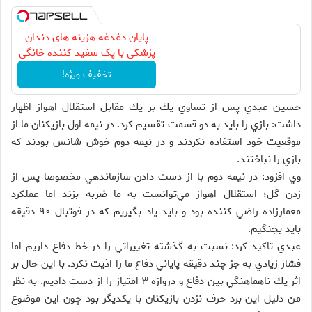
پایان دغدغه هزینه های دندان
پزشکی با پک سفید کننده خانگی
تخفیف ویژه!
حسين عبدي پس از تساوي يك بر يك مقابل استقلال اهواز اظهار
داشت: بازي را بايد به دو قسمت تقسيم كرد. در نيمه اول بازيكنان ما از
موقعيت خود استفاده نكردند و در نيمه دوم خوش شانس بودند كه
بازي را نباختند.
وي افزود: در نيمه دوم با از دست دادن سازماندهي مخصوصا پس از
زدن گل؛ استقلال اهواز مي‌توانست به ما ضربه بزند اما عملكرد
معمارزاده راضي كننده بود و بايد ياد بگيريم كه در فوتبال ۹۰ دقيقه
بايد بجنگيم.
عبدي تاكيد كرد: نسبت به گذشته تغييراتي را در خط دفاع داريم اما
فشار زيادي به جز چند دقيقه پاياني دفاع ما را اذيت نكرد. با اين حال بر
اثر يك ناهماهنگي بين دفاع و دروازه ۳ امتياز را از دست داديم. به نظر
من دليل اين برد حرف نزدن بازيكنان با يكديگر بود چون اين موضوع