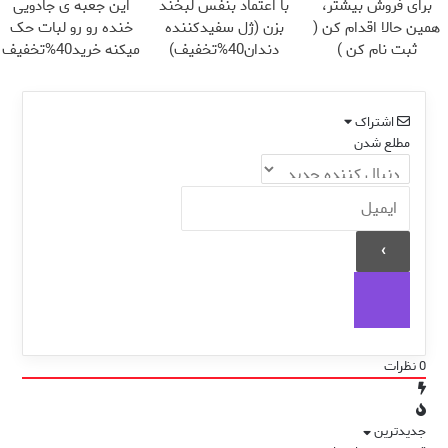
برای فروش بیشتر،
با اعتماد بنفس لبخند
این جعبه ی جادویی
همین حالا اقدام کن (
بزن (ژل سفیدکننده
خنده رو رو لبات حک
ثبت نام کن )
دندان40%تخفیف)
میکنه خرید40%تخفیف
اشتراک
مطلع شدن
0
نظرات
جدیدترین