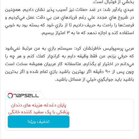
بخشي از فوتبال است.
عبدي يادآور شد: در ضد حملات نيز آسيب پذير نشان داديم. همچنين
در شروع هاي مجدد علي رغم فريادهاي من بي دقت عمل مي‌كرديم و
فرصت‌ها را راحت به حريف داديم تا از بازي خود كه بسته بود به خوبي
استفاده كند و اجازه ندهد كه ما به ۳ امتياز برسيم.
مربي پرسپوليس خاطرنشان كرد: سيستم بازي به من مرتبط نمي‌شود
كه حرفي بزنم. من فقط وظيفه دارم به كرانچار كمك كنم و هر چه را
مي‌دانم در اختيار او بگذارم. متاسفانه كار مربيان هميشه سخت است
چون پس از ۹۰ دقيقه اگر بهترين باشيد بازي تمام شده و اگر بدترين
باشيد بايد جوابگوي خيلي از مسائل باشيد.
پایان دغدغه هزینه های دندان
پزشکی با پک سفید کننده خانگی
تخفیف ویژه!