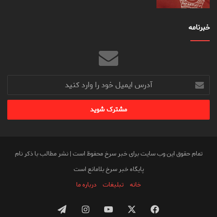
خبرنامه
آدرس
ایمیل
خود
را
وارد
کنید
تمام حقوق این وب سایت برای خبر سرخ محفوظ است | نشر مطالب با ذکر نام
پایگاه خبر سرخ بلامانع است
خانه
تبلیغات
درباره ما
فیس
X
یوتیوب
اینستاگرام
تلگرام