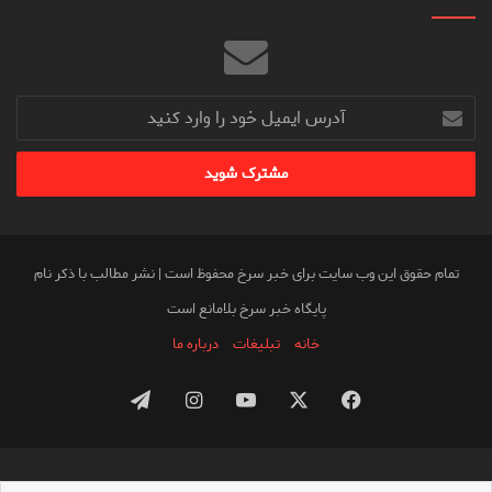
آدرس
ایمیل
خود
را
وارد
کنید
تمام حقوق این وب سایت برای خبر سرخ محفوظ است | نشر مطالب با ذکر نام
پایگاه خبر سرخ بلامانع است
خانه
تبلیغات
درباره ما
فیس
X
یوتیوب
اینستاگرام
تلگرام
بوک