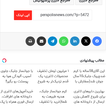
مرجع خبری
مرجع خبری پرسپولیس
کپی لینک
فیس بوک
X
لینکدین
واتس آپ
تلگرام
اشتراک گذاری از طریق ایمیل
چاپ
مطالب پیشنهادی
این آقای58ساله با کرم
۱ میلیون تومان تخفیف
با جوانساز جلبک جلوی
ضدچروک جلبک10سال
محصولات لاغری؛ یک
آسیب آلودگی هوا به
جوان شد(سفارش با
قدم نزدیک‌تر به شروع
پوستت رو بگیر❗
تخفیف)
کاهش وزن
(تخفیف تا امشب)
بهترین داروهای لاغری
کرم جوانساز جلبک،
خریدآمپول‌های لاغری از
برای شروع کاهش وزن،
هدیه طبیعت به
داروخانه های اطرافت،
ارسال از داروخانه های
شما(خرید با تخفیف
ارسال فوری همراه با پک