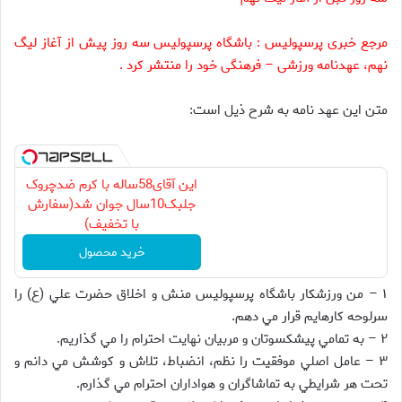
مرجع خبری پرسپولیس : باشگاه پرسپولیس سه روز پیش از آغاز لیگ
نهم، عهدنامه ورزشی – فرهنگی خود را منتشر کرد .
متن اين عهد نامه به شرح ذيل است:
این آقای58ساله با کرم ضدچروک
جلبک10سال جوان شد(سفارش
با تخفیف)
خرید محصول
۱ – من ورزشكار باشگاه پرسپوليس منش و اخلاق حضرت علي (ع) را
سرلوحه كارهايم قرار مي دهم.
۲ – به تمامي پيشكسوتان و مربيان نهايت احترام را مي گذاريم.
۳ – عامل اصلي موفقيت را نظم، انضباط، تلاش و كوشش مي دانم و
تحت هر شرايطي به تماشاگران و هواداران احترام مي گذارم.