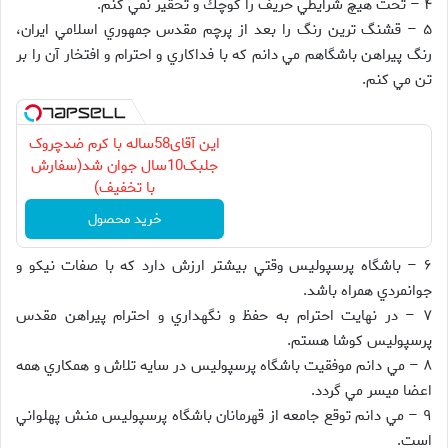
۴ – تحت هيچ شرايطي حريف را كوچك و تحقير نمي كنم.
۵ – قشنگ ترين رنگ را بعد از پرچم مقدس جمهوري اسلامي ايران،
رنگ پيراهن باشگاهم مي دانم كه با فداكاري و احترام و افتخار آن را بر
تن مي كنم.
این آقای58ساله با کرم ضدچروک
جلبک10سال جوان شد(سفارش
با تخفیف)
خرید محصول
۶ – باشگاه پرسپوليس وقتي بيشتر ارزش دارد كه با صفات نيكو و
جوانمردي همراه باشد.
۷ – در نهايت احترام به حفظ و نگهداري و احترام پيراهن مقدس
پرسپوليس كوشا هستم.
۸ – مي دانم موفقيت باشگاه پرسپوليس در سايه تلاش و همكاري همه
اعضا ميسر مي گردد.
۹ – مي دانم توقع جامعه از قهرمانان باشگاه پرسپوليس منش پهلواني
است.