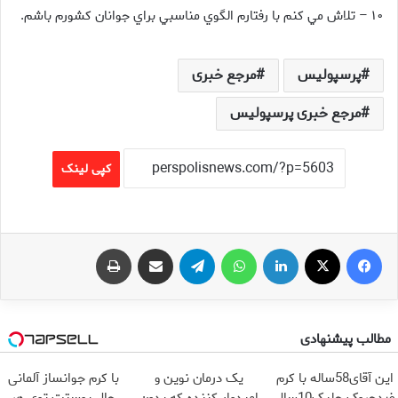
۱۰ – تلاش مي كنم با رفتارم الگوي مناسبي براي جوانان كشورم باشم.
پرسپولیس
مرجع خبری
مرجع خبری پرسپولیس
کپی لینک
فیس بوک
X
لینکدین
واتس آپ
تلگرام
اشتراک گذاری از طریق ایمیل
چاپ
مطالب پیشنهادی
این آقای58ساله با کرم
یک درمان نوین و
با کرم جوانساز آلمانی