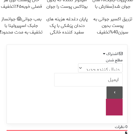
ضدچروک جلبک10سال
امیدوار کننده که بدون
حال پوستت توی هر
جوان شد(سفارش با
بوتاکس پوست را جوان
فصلی خوبه۴۵٪تخفیف
تخفیف)
می کند
تزریق اکسیر جوانی به
پایان دغدغه هزینه های
بمب جوانی😱 جوانساز
پوست بدون
دندان پزشکی با پک
جلبک اسپیرولینا با
سوزن40%تخفیف
سفید کننده خانگی
تخفیف به مدت محدود❗
اشتراک
مطلع شدن
0
نظرات