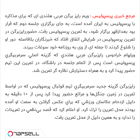
مرجع خبری پرسپولیس :
ویم رایز برگن مربی هلندی ای که برای مذاکره
با پرسپولیس به ایران آمده است، به جای برگزاری جلسه دوم که قرار
بود بعدازظهر برگزار شود، به تمرین پرسپولیس رفت. حضوررایزبرگن در
تمرین پرسپولیس در شرایطی اتفاق افتاد که خبرنگاران بلافاصله دور او
را شلوغ کردند تا جمله ای از وی به روزنامه خود سوغات ببرند.
ويلهام خرادوس رايزبرگن مربي هلندي كه گزينه اصلي سرمربيگري
پرسپوليس است پس از اتمام جلسه در باشگاه، در تمرين اين تيم
حضور پيدا كرد و به همراه دستيارش نظاره گر تمرين شد.
رايزبرگن گزينه جديد سرمربيگري تيم فوتبال پرسپوليس كه در اواسط
تمرين در زمين جنگل‌ها و مراتع حضور پيدا كرد پس از ۱۰ دقيقه به
دليل ازدحام عكاسان ورزشي كه براي عكس گرفتن به سمت او آمده
بودند محل تمرين را ترك كرد. او اعلام كرد كه قصد بي‌نظمي در تمرينات
را ندارد و به همين دليل از محل تمرين رفت.