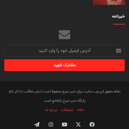
خبرنامه
آدرس
ایمیل
خود
را
وارد
کنید
تمام حقوق این وب سایت برای خبر سرخ محفوظ است | نشر مطالب با ذکر نام
پایگاه خبر سرخ بلامانع است
خانه
تبلیغات
درباره ما
فیس
X
یوتیوب
اینستاگرام
تلگرام