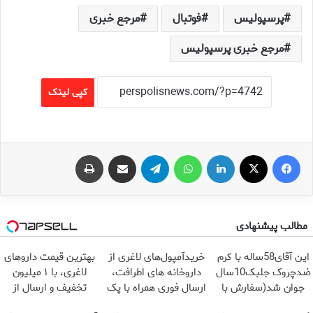
پرسپولیس
فوتبال
مرجع خبری
مرجع خبری پرسپولیس
کپی لینک
فیس بوک
X
لینکدین
واتس آپ
تلگرام
اشتراک گذاری از طریق ایمیل
چاپ
مطالب پیشنهادی
این آقای58ساله با کرم
خریدآمپول‌های لاغری از
بهترین قیمت داروهای
ضدچروک جلبک10سال
داروخانه های اطرافت،
لاغری، با ۱ میلیون
جوان شد(سفارش با
ارسال فوری همراه با پک
تخفیف و ارسال از
تخفیف)
یخ!
داروخانه‌