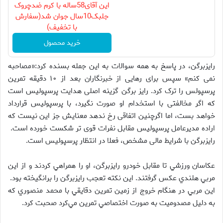
این آقای58ساله با کرم ضدچروک
جلبک10سال جوان شد(سفارش
با تخفیف)
خرید محصول
رایزبرگن، در پاسخ به همه سوالات به این جمله بسنده کرد:«مصاحبه
نمی کنم» سپس برای رهایی از خبرنگاران بعد از ۱۰ دقیقه تمرین
پرسپولس را ترک کرد. رایز برگن گزینه اصلی هدایت پرسپولیس است
که اگر مخالفتی با استخدام او صورت نگیرد، با پرسپولیس قرارداد
خواهد بست، اما اگرچنین اتفاقی رخ ندهد معنایش جز این نیست که
اراده مدیرعامل پرسپولیس مقابل نفرات قوی تر شکست خورده است.
رایزبرگن با شرایط مالی مشخص، فعلا در انتظار پرسپولیس است.
عكاسان ورزشي تا مقابل خودرو رايزبرگن، او را همراهي كردند و از اين
مربي هلندي عكس گرفتند. اين نكته تعجب رايزبرگن را برانگيخته بود.
اين مربي در هنگام خروج از زمين تمرين دقايقي با محمد منصوري كه
به دليل مصدوميت به صورت اختصاصي تمرين مي‌كرد صحبت كرد.