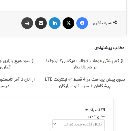
فیس بوک
X
لینکدین
اشتراک گذاری از طریق ایمیل
چاپ
اشتراک گذاری
مطالب پیشنهادی
از کم پشتی موهات خجالت میکشی؟ اینجا با
از سود هیچ بازاری ج
تراکم بالا بکار
گذاری آ
بدون پیش پرداخت در 4 قسط ✅ اینترنت LTE
پیشگامان + سیم کارت رایگان
میسوز
اشتراک
مطلع شدن