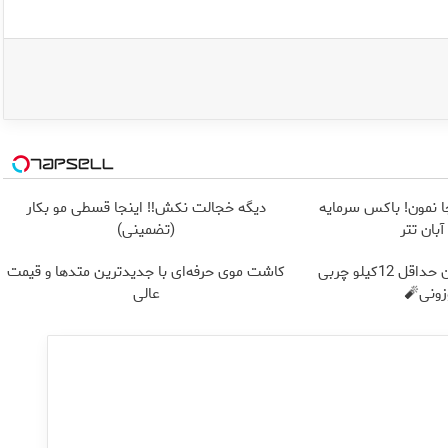
ا نمون! باکس سرمایه
دیگه خجالت نکش‼️ اینجا قسطی مو بکار
بان تتر
(تضمینی)
از الان تا آخر تابستون حداقل 12کیلو چربی
کاشت موی حرفه‌ای با جدیدترین متدها و قیمت
ونی🧨
عالی