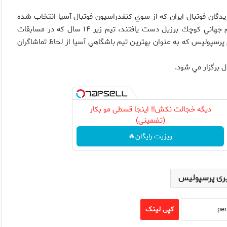
گان فوتبال ايران كه از سوي كنفدراسيون فوتبال آسيا انتخاب شده
اند،‌ تيم ملي فوتسال ايران كه به مقام نايب قهرماني مسابقات جام جهاني كوچك برزيل دست يافتند، تيم زير ۱۴ سال كه در مسابقات
پرسپوليس كه به عنوان بهترين تيم باشگاهي آسيا از لحاظ تماشاگران
دیگه خجالت نکش‼️ اینجا قسطی مو بکار
(تضمینی)
ویزیت رایگان🔥
ری پرسپولیس
کپی لینک