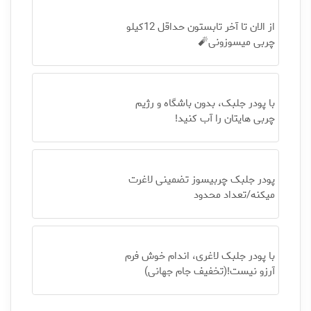
از الان تا آخر تابستون حداقل 12کیلو
چربی میسوزونی🧨
با پودر جلبک، بدون باشگاه و رژیم
چربی هایتان را آب کنید!
پودر جلبک چربیسوز تضمینی لاغرت
میکنه/تعداد محدود
با پودر جلبک لاغری، اندام خوش فرم
آرزو نیست!(تخفیف جام جهانی)