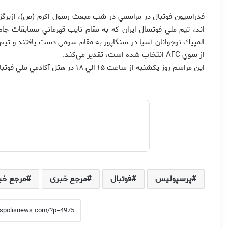
فدراسيون فوتبال در مراسمي در شب مبعث رسول اكرم (ص)، ازبرگزيد
المپيك نوجوانان آسيا در سنگاپور به مقام سومي دست يافتند و تيم 
از سوي AFC انتخاب شده است، تقدير مي‌كند.
اين مراسم روز يكشنبه از ساعت ۱۵ الي ۱۸ در هتل آكادمي ملي فوتبال برگزار مي شود.
پرسپولیس
فوتبال
مرجع خبری
مرجع خب