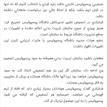
سرمربي پرسپوليس خارجي باشد بايد فردي را انتخاب کنيم که نه تنها
در شان تيم باشد بلکه از لحاظ مالي نيز درخواست متعادلي داشته
باشد
.
فرخزادي در خصوص تغيير مديرعامل باشگاه پرسپوليس تصريح کرد:
هنوز چيزي از سوي سازمان تربيت بدني اعلام نشده و تغييرات در
سطح مديريت باشگاه مربوط به سازمان است
.
عضو هيات مديره باشگاه پرسپوليس با مثبت ارزيابي کردن اين
تغييرات اظهار داشت:
مطمئن باشيد سازمان تربيت بدني هميشه به سود پرسپوليس تصميم
مي گيرد
.
وي ادامه داد: سازمان اگر اين بار هم تصميمي اتخاذ کند به سود
پرسپوليس خواهد بود زيرا آنها مالک باشگاه هستند و بيش از سايرين
به فکر پرسپوليس هستند
.
فرخزادي گفت: پرسپوليس هواداران بسيار زيادي دارد که فقط از تيم
قهرماني مي خواهند. اميدوارم هر تصميمي که گرفته مي شود
پرسپوليس را به اين موضوع نزديک تر کند
.