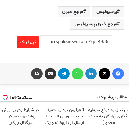
پرسپولیس
مرجع خبری
مرجع خبری پرسپولیس
کپی لینک
فیس بوک
X
لینکدین
واتس آپ
تلگرام
اشتراک گذاری از طریق ایمیل
چاپ
مطالب پیشنهادی
سیگنال به موقع سرمایه
1 میلیون تومان تخفیف
در شرایط بحران ارزش
گذاری (رایگان به مدت
خرید داروهای لاغری با
پولت رو حفظ کن!
محدود)
ارسال از داروخانه و پک
سیگنال رایگان!