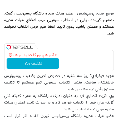
مرجع خبری پرسپولیس :
عضو هيات مديره باشگاه پرسپوليس گفت:
تصميم گيرنده نهايي در انتخاب سرمربي تيم، اعضاي هيات مديره
هستند و مطمئن باشيد بدون تاييد اعضا هيچ فردي انتخاب نخواهد
شد
.
تا آخر شهریور12کیلو لاغر شو😍
تخفیف ویژه!
مجيد فرخزادي” روز سه شنبه در خصوص آخرين وضعيت پرسپوليس
خاطرنشان ساخت: منتظر انتخاب سرمربي تيم هستيم تا تکليف
مسئول فني تيم مشخص شود
.
وي افزود: انصاري فرد به عنوان نماينده باشگاه به همراه کميته فني
گزينه هاي خود را انتخاب خواهد کرد و در صورت تاييد اعضاي هيات
مديره مربي تيم انتخاب مي شود
.
عضو هيات مديره باشگاه پرسپوليس تهران گفت: اگر قرار است