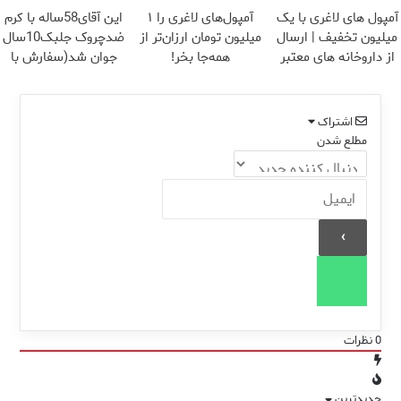
یخ!
آمپول های لاغری با یک
آمپول‌های لاغری را ۱
این آقای58ساله با کرم
میلیون تخفیف | ارسال
میلیون تومان ارزان‌تر از
ضدچروک جلبک10سال
از داروخانه های معتبر
همه‌جا بخر!
جوان شد(سفارش با
تخفیف)
اشتراک
مطلع شدن
0
نظرات
جدیدترین