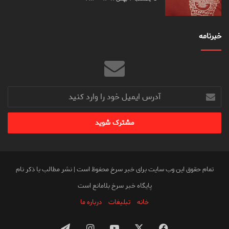
خبرنامه
آدرس
ایمیل
خود
را
وارد
کنید
تمام حقوق این وب سایت برای خبر سرخ محفوظ است | نشر مطالب با ذکر نام
پایگاه خبر سرخ بلامانع است
خانه
تبلیغات
درباره ما
فیس
X
یوتیوب
اینستاگرام
تلگرام