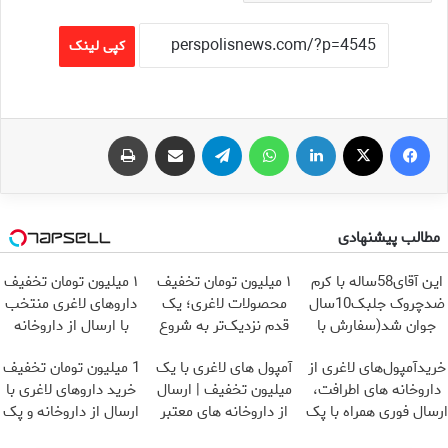
کپی لینک
فیس بوک
X
لینکدین
واتس آپ
تلگرام
اشتراک گذاری از طریق ایمیل
چاپ
مطالب پیشنهادی
این آقای58ساله با کرم
۱ میلیون تومان تخفیف
۱ میلیون تومان تخفیف
ضدچروک جلبک10سال
محصولات لاغری؛ یک
داروهای لاغری منتخب
جوان شد(سفارش با
قدم نزدیک‌تر به شروع
با ارسال از داروخانه
تخفیف)
کاهش وزن
نزدیکت
خریدآمپول‌های لاغری از
آمپول های لاغری با یک
1 میلیون تومان تخفیف
داروخانه های اطرافت،
میلیون تخفیف | ارسال
خرید داروهای لاغری با
ارسال فوری همراه با پک
از داروخانه های معتبر
ارسال از داروخانه و پک
یخ!
یخ!