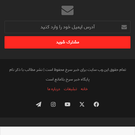
آدرس
ایمیل
خود
را
وارد
کنید
تمام حقوق این وب سایت برای خبر سرخ محفوظ است | نشر مطالب با ذکر نام
پایگاه خبر سرخ بلامانع است
خانه
تبلیغات
درباره ما
فیس
X
یوتیوب
اینستاگرام
تلگرام
بوک