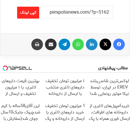
کپی لینک
فیس بوک
X
لینکدین
واتس آپ
تلگرام
اشتراک گذاری از طریق ایمیل
چاپ
مطالب پیشنهادی
لوکس‌ترین شاسی‌بلند
۱ میلیون تومان تخفیف
بهترین قیمت داروهای
EREV در ایران، توسط
داروهای لاغری منتخب
لاغری، با ۱ میلیون
نیکا موتور رونمایی شد!
با ارسال از داروخانه
تخفیف و ارسال از
نزدیکت
داروخانه‌
خریدآمپول‌های لاغری از
1 میلیون تومان تخفیف
این آقای58ساله با کرم
داروخانه های اطرافت،
خرید داروهای لاغری با
ضدچروک جلبک10سال
ارسال فوری همراه با پک
ارسال از داروخانه و پک
جوان شد(سفارش با
یخ!
یخ!
تخفیف)