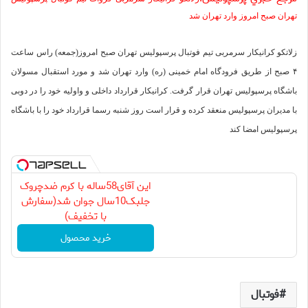
تهران صبح امروز وارد تهران شد
زلاتکو کرانیکار سرمربی تیم فوتبال پرسپوليس تهران صبح امروز(جمعه) راس ساعت
۴ صبح از طریق فرودگاه امام خمینی (ره) وارد تهران شد و مورد استقبال مسولان
باشگاه پرسپوليس تهران قرار گرفت. کرانیکار قرارداد داخلی و واولیه خود را در دوبی
با مدیران پرسپوليس منعقد کرده و قرار است روز شنبه رسما قرارداد خود را با باشگاه
پرسپوليس امضا کند
این آقای58ساله با کرم ضدچروک
جلبک10سال جوان شد(سفارش
با تخفیف)
خرید محصول
فوتبال