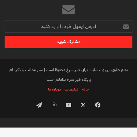
آدرس
ایمیل
خود
را
وارد
کنید
تمام حقوق این وب سایت برای خبر سرخ محفوظ است | نشر مطالب با ذکر نام
پایگاه خبر سرخ بلامانع است
خانه
تبلیغات
درباره ما
فیس
X
یوتیوب
اینستاگرام
تلگرام
بوک