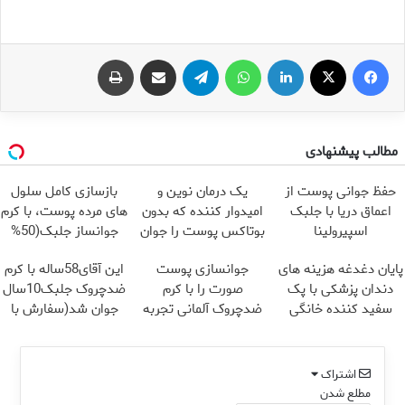
فیس بوک
X
لینکدین
واتس آپ
تلگرام
اشتراک گذاری از طریق ایمیل
چاپ
مطالب پیشنهادی
حفظ جوانی پوست از
یک درمان نوین و
بازسازی کامل سلول
اعماق دریا با جلبک
امیدوار کننده که بدون
های مرده پوست، با کرم
اسپیرولینا
بوتاکس پوست را جوان
جوانساز جلبک(50%
می کند
تخفیف)
پایان دغدغه هزینه های
جوانسازی پوست
این آقای58ساله با کرم
دندان پزشکی با پک
صورت را با کرم
ضدچروک جلبک10سال
سفید کننده خانگی
ضدچروک آلمانی تجربه
جوان شد(سفارش با
کنید!
تخفیف)
اشتراک
مطلع شدن