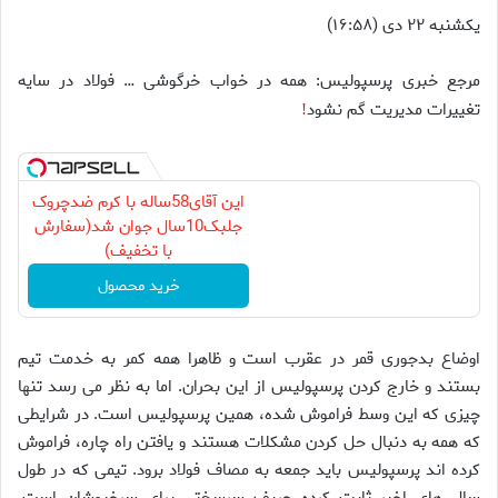
یکشنبه ۲۲ دی (۱۶:۵۸)
مرجع خبری پرسپولیس: همه در خواب خرگوشى … فولاد در سايه
تغييرات مديريت گم نشود
!
این آقای58ساله با کرم ضدچروک
جلبک10سال جوان شد(سفارش
با تخفیف)
خرید محصول
اوضاع بدجورى قمر در عقرب است و ظاهرا همه كمر به خدمت تيم
بستند و خارج كردن پرسپوليس از اين بحران. اما به نظر مى رسد تنها
چيزى كه اين وسط فراموش شده، همين پرسپوليس است. در شرايطى
كه همه به دنبال حل كردن مشكلات هستند و يافتن راه چاره، فراموش
كرده اند پرسپوليس بايد جمعه به مصاف فولاد برود. تيمى كه در طول