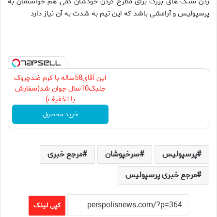
زدن سنگ هاى بزرگ براى مطرح كردن خودشان كمى هم حواسشان به
پرسپوليس و آرامشى باشد كه اين تيم به شدت به آن نياز دارد
این آقای58ساله با کرم ضدچروک
جلبک10سال جوان شد(سفارش
با تخفیف)
خرید محصول
پرسپولیس
سرخپوشان
مرجع خبری
مرجع خبری پرسپولیس
کپی لینک