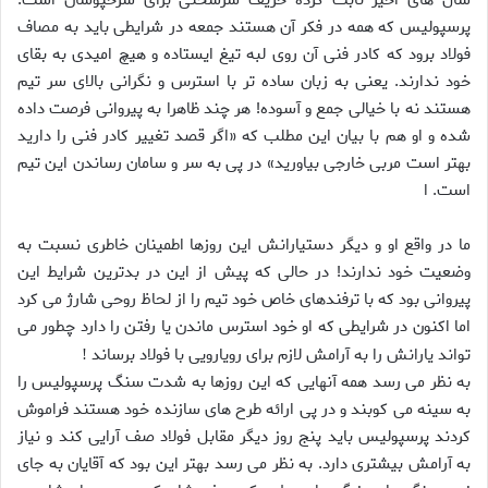
سال هاى اخير ثابت كرده حريف سرسختى براى سرخپوشان است.
پرسپوليس كه همه در فكر آن هستند جمعه در شرايطى بايد به مصاف
فولاد برود كه كادر فنى آن روى لبه تيغ ايستاده و هيچ اميدى به بقاى
خود ندارند. يعنى به زبان ساده تر با استرس و نگرانى بالاى سر تيم
هستند نه با خيالى جمع و آسوده! هر چند ظاهرا به پيروانى فرصت داده
شده و او هم با بيان اين مطلب كه «اگر قصد تغيير كادر فنى را داريد
بهتر است مربى خارجى بياوريد» در پى به سر و سامان رساندن اين تيم
است. ا
ما در واقع او و ديگر دستيارانش اين روزها اطمينان خاطرى نسبت به
وضعيت خود ندارند! در حالى كه پيش از اين در بدترين شرايط اين
پيروانى بود كه با ترفندهاى خاص خود تيم را از لحاظ روحى شارژ مى كرد
اما اكنون در شرايطى كه او خود استرس ماندن يا رفتن را دارد چطور مى
تواند يارانش را به آرامش لازم براى رويارويى با فولاد برساند
!
به نظر مى رسد همه آنهايى كه اين روزها به شدت سنگ پرسپوليس را
به سينه مى كوبند و در پى ارائه طرح هاى سازنده خود هستند فراموش
كردند پرسپوليس بايد پنج روز ديگر مقابل فولاد صف آرايى كند و نياز
به آرامش بيشترى دارد. به نظر مى رسد بهتر اين بود كه آقايان به جاى