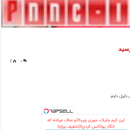
رسيد
2
۰
 دليل دارم
این کرم جلبک، جوری چروکاتو صاف میکنه که
انگار بوتاکس کردی!(تخفیف ویژه)