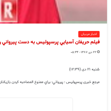
اخبار مربیان
فيلم حريفان آسيايي پرسپوليس به دست پيرواني 
۲۲ دی ۱۳۸۷ - ۰۵:۳۴
شنبه ۲۱ دی (۱۲:۳۹)
مرجع خبری پرسپولیس : پيرواني: براي ممنوع المصاحبه كردن بازيكنان