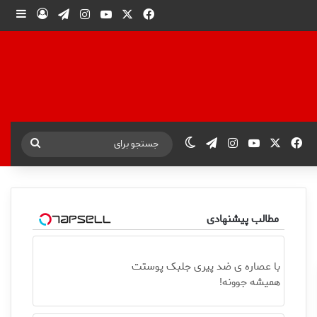
X
فیس بوک
یوتیوب
اینستاگرام
تلگرام
ورود
ساید
X
فیس بوک
یوتیوب
اینستاگرام
تلگرام
تغییر پوسته
جستجو
برای
مطالب پیشنهادی
با عصاره ی ضد پیری جلبک پوستت
همیشه جوونه!