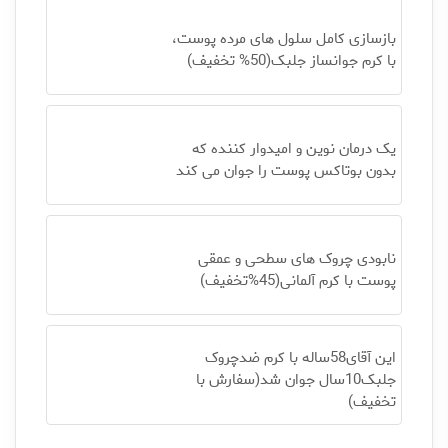
بازسازی کامل سلول های مرده پوست،
با کرم جوانساز جلبک(50% تخفیف)
یک درمان نوین و امیدوار کننده که
بدون بوتاکس پوست را جوان می کند
نابودی چروک های سطحی و عمقی
پوست با کرم آلمانی(45%تخفیف)
این آقای58ساله با کرم ضدچروک
جلبک10سال جوان شد(سفارش با
تخفیف)