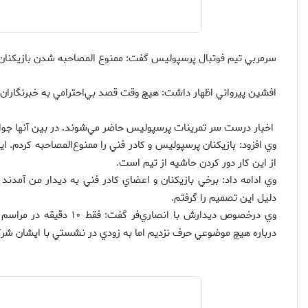
سرمربي تيم فوتبال پرسپوليس گفت: ممنوع المصاحبه شدن بازيكنان
افشين پيرواني اظهار داشت: هيچ وقت قصد بي‌احترامي به خبرنگاران را
اخبار درست سر تمرينات پرسپوليس حاضر مي‌شوند. در بين آنها جو
وي افزود: بازيكنان پرسپوليس و كادر فني را ممنوع‌المصاحبه كردم.
از اين كار دور كردن حاشيه از تيم است
.
وي ادامه داد: برخي بازيكنان و اعضاي كادر فني به ديدار من آمدند 
دليل اين تصميم را گرفتم
.
وي درخصوص ديدارش با انصا
درباره هيچ موضوعي حرف نزديم اما به زودي در نشستي با ايشان شر