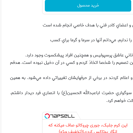
خرید محصول
 و اعضاي كادر فني با هدف خاصي انجام شده است
 ندارم. مي‌دانم آنها در سرما و گرما براي كسب
اناني عاشق پرسپوليس و همچنين افراد پيشكسوت وجود دارد
.
 اين تصميم را شخصا اتخاذ كردم و كسي در آن دخيل نبوده است. هدفم
و اعلام كردند در برخي از حرفهايشان تغييراتي داده مي‌شود. به همين
ري‌فر گفت: فقط ۱۰ دقيقه در مراسم سوگواري حضرت اباعبدالله الحسين(ع) با انصاري فرد ديدار داشتم.
كت خواهم كرد
.
این کرم جلبک، جوری چروکاتو صاف میکنه که
انگار بوتاکس کردی!(تخفیف ویژه)