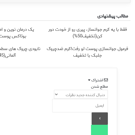
مطالب پیشنهادی
فقط با یه کرم جوانساز، پیری رو از خودت دور
یک درمان نوین و ام
کن(تخفیف50%)
بوتاکس پوست ر
فرمول جوانسازی پوست لو رفت!کرم ضدچروک
نابودی چروک های سطح
جلبک با تخفیف
آلمانی(45%تخفیف)
اشتراک
مطلع شدن