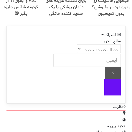
میخوایی ماشینت رو
پایان دغدغه هزینه های
PS5 و آیفون17 از
بدون دردسر بفروشی؟
دندان پزشکی با پک
گردونه شانس جایزه
بدون کمیسیون
سفید کننده خانگی
بگیر 🎁
اشتراک
مطلع شدن
0
نظرات
جدیدترین