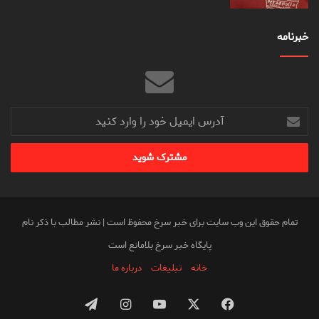
خبرنامه
آدرس
ایمیل
خود
را
وارد
کنید
تمام حقوق این وب سایت برای خبر سرخ محفوظ است | نشر مطالب با ذکر نام
پایگاه خبر سرخ بلامانع است
خانه
تبلیغات
درباره ما
فیس
X
یوتیوب
اینستاگرام
تلگرام