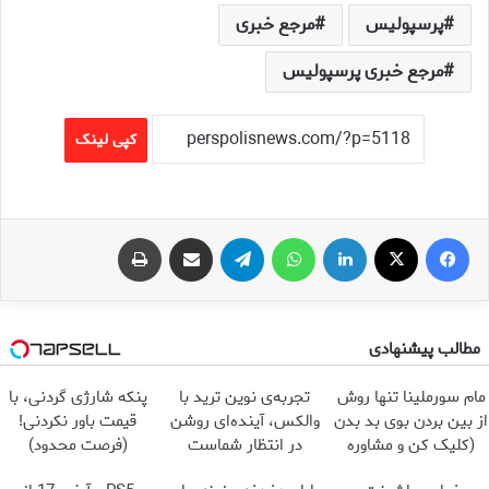
پرسپولیس
مرجع خبری
مرجع خبری پرسپولیس
کپی لینک
فیس بوک
X
لینکدین
واتس آپ
تلگرام
اشتراک گذاری از طریق ایمیل
چاپ
مطالب پیشنهادی
مام سورملینا تنها روش
تجربه‌ی نوین ترید با
پنکه شارژی گردنی، با
از بین بردن بوی بد بدن
والکس، آینده‌ای روشن
قیمت باور نکردنی!
(کلیک کن و مشاوره
در انتظار شماست
(فرصت محدود)
بگیر)