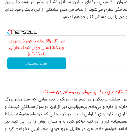
عنوان يك مربي حرفه‌اي با اين مسائل آشنا هستم. در همه جا چنين
مباحثي مطرح مي‌شود. از لحاظ من هيچ مشكلي از اين بابت وجود ندارد
و من با اين مسائل كنار خواهم آمدم.
این آقای58ساله با کرم ضدچروک
جلبک10سال جوان شد(سفارش
با تخفیف)
خرید محصول
*ستاره هاي بزرگ پرسپوليس دوستان من هستند
من سابقه مربيگري در تيم هاي بزرگ و تيم هايي كه ستارهاي بزرگ
دارند را دارم و مي‌دانم پرسپوليس نيز از اين موضوع مستثني نيست و
داراي ستاره هاي فراواني است. در تيم هايي كه بوده‌ام هميشه ارتباط
صميميانه اي را در تيم حاكم كرده‌ام و همان روش را در اين تيم نيز
ادامه خواهم دادم. من در مقابل هيچ فردي صف آرايي نخواهم كرد و