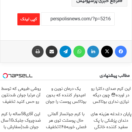
مرجع خبری پرسپولیس
کپی لینک
فیس بوک
X
لینکدین
واتس آپ
تلگرام
اشتراک گذاری از طریق ایمیل
چاپ
مطالب پیشنهادی
این کرم صدای دکترا رو
یک درمان نوین و
روشی طبیعی که توسط
در اورده😳 چون دیگه
امیدوار کننده که بدون
آن مرتبا جوان شدنتون
نیازی نداری بوتاکس
بوتاکس پوست را جوان
رو حس کنید تخفیف
کنی!!!
می کند
ویژه🔥
پایان دغدغه هزینه های
با کرم جوانساز آلمانی
این آقای58ساله با کرم
دندان پزشکی با پک
حال پوستت توی هر
ضدچروک جلبک10سال
سفید کننده خانگی
فصلی خوبه۴۵٪تخفیف
جوان شد(سفارش با