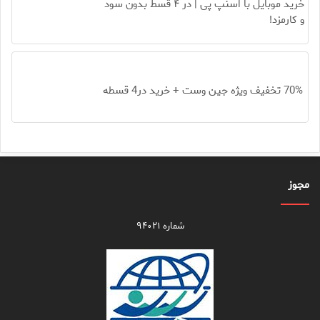
خرید موبایل با اسنپ پی | در ۴ قسط بدون سود
و کارمزد!
70% تخفیف ویژه جین وست + خرید در4 قسطه
مجوز
شماره ۹۴۰۲۱