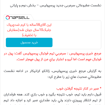
نشست مطبوعاتی سرمربی جدید پرسپولیس – بخش دوم و پایانی
این آقای58ساله با کرم ضدچروک
جلبک10سال جوان شد(سفارش
با تخفیف)
خرید محصول
مرجع خبری پرسپولیس : سرمربي تيم فوتبال پرسپوليس گفت: پول در
فوتبال مهم است اما آبرو و اعتبار براي من از پول مهم‌تر است.
به گزارش مرجع خبری پرسپولیس، زلاتكو كرانيكار در ادامه نشست
مطبوعاتي صحبت هاي زير را مطرح كرد:
* صبر در كنار نتيجه گرفتن خوب
قبول دارم بايد تيم، خوب نتيجه بگيرد و خوب بازي كند. همه طرفداران
از تيم انتظار پيروزي دارند ولي بايد مقداري صبر كرد و اجازه داد تيم