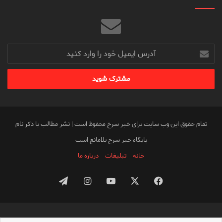
آدرس
ایمیل
خود
را
وارد
کنید
تمام حقوق این وب سایت برای خبر سرخ محفوظ است | نشر مطالب با ذکر نام
پایگاه خبر سرخ بلامانع است
خانه
تبلیغات
درباره ما
فیس
X
یوتیوب
اینستاگرام
تلگرام
بوک