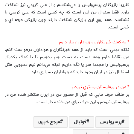
تقريبا بازيكنان پرسپوليس را مي‌شناسم و از علي كريمي نيز شناخت
دارم. فقط سئوال من اين است كه چه كسي است كه علي كريمي را
نشناسد. همه روي اين بازيكن شناخت دارند چون بازيكن حرفه اي و
خوبي است.
* به كمك خبرنگاران و هواداران نياز دارم
نكته مهمي است كه بايد از همه خبرنگاران و هواداران درخواست كنم.
من تقاضا دارم همه دست به دست هم بدهيم تا با كمك يكديگر
پرسپوليس را مجددا سر پا نگه داريم البته مي‌دانم تيم محبوبي مثل
استقلال نيز در ايران وجود دارد كه هواداران بسياري دارد.
* من در بيمارستان بستري نبودم
بر خلاف حرف هايي كه قبل از حضور من در ايران منتشر شده من در
بيمارستان نبودم و اين حرف براي من خنده دار است.
پرسپولیس
فوتبال
مرجع خبری