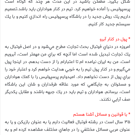
شكل بگيرد. مطمئن باشيد در اين مدت هر چند كه كوتاه است
پرسپوليس را آماده خواهيم كرد. تيم در كنار هواداران بايد باشد.تصميم
داريم يك روش جديد را در باشگاه پرسپوليس راه اندازي كنيم و با يك
سيستم جديد كار كنيم.
* پول در كنار آبرو
امروزه در دنياي فوتبال بحث تجارت مطرح مي‌شود و در اصل فوتبال به
يك تجارت تبديل شده است اما آنچه كه براي من مهمتر است، آبرويم
است. من به ايران نيامده ام تا اعتبارام را از دست بدهم. در اينجا پول
مي‌گيرم و در كنار پول تيم را به خوبي هدايت خواهم كرد و اعتبار خود را
براي پول از دست نخواهم داد. اميدوارم پرسپوليس را با كمك هواداران
و مسئولان به جايگاهي كه مورد علاقه طرفداران و شان اين باشگاه
است، برسانم. هواداران و تيم بايد در يك جبهه باشند و مقابل يكديگر
صف آرايي نكنند.
* با قوانين و مسائل آشنا هستم
۳۵ سال است در رشته فوتبال فعاليت دارم يا به عنوان بازيكن و يا به
عنوان مربي مسائل مختلفي را در جاهاي مختلف مشاهده كرده ام و به