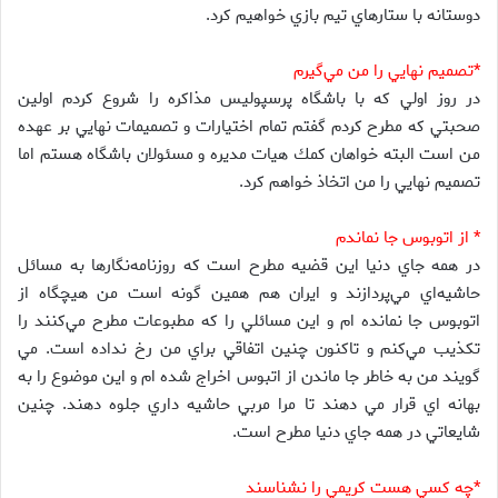
دوستانه با ستارهاي تيم بازي خواهيم كرد.
*تصميم نهايي را من مي‌گيرم
در روز اولي كه با باشگاه پرسپوليس مذاكره را شروع كردم اولين
صحبتي كه مطرح كردم گفتم تمام اختيارات و تصميمات نهايي بر عهده
من است البته خواهان كمك هيات مديره و مسئولان باشگاه هستم اما
تصميم نهايي را من اتخاذ خواهم كرد.
* از اتوبوس جا نماندم
در همه جاي دنيا اين قضيه مطرح است كه روزنامه‌نگارها به مسائل
حاشيه‌اي مي‌پردازند و ايران هم همين گونه است من هيچگاه از
اتوبوس جا نمانده ام و اين مسائلي را كه مطبوعات مطرح مي‌كنند را
تكذيب مي‌كنم و تاكنون چنين اتفاقي براي من رخ نداده است. مي
گويند من به خاطر جا ماندن از اتبوس اخراج شده ام و اين موضوع را به
بهانه اي قرار مي دهند تا مرا مربي حاشيه داري جلوه دهند. چنين
شايعاتي در همه جاي دنيا مطرح است.
*چه كسي هست كريمي را نشناسند