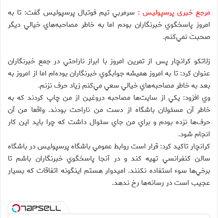
مرجع خبری پرسپولیس :
سرمربي تيم فوتبال پرسپوليس گفت‌: تا به
امروز پاسخگوي خبرنگاران بودم اما به خاطر مصاحبه‌هاي خيالي ديگر
صحبت نمي‌‌كنم.
زلاتكو كرانچار پس از تمرين امروز با ابراز ناراحتي در جمع خبرنگاران
عنوان كرد: تا به امروز هميشه جوابگوي خبرنگاران بوده‌ام اما از امروز به
بعد به خاطر مصاحبه‌هاي خيالي سعي مي‌كنم زياد حرف نزنم.
وي افزود:‌ يكي از سايت‌ها مصاحبه دروغين از من چاپ كردند كه به
خاطر آن مسئولان باشگاه از دست من ناراحت بودند. واقعا من آن
حرف‌ها نزده بودم و براي من جاي سئوال داشت كه چرا بايد اين كار
انجام شود.
كرانچار تاكيد كرد: ‌قرار است روابط عمومي باشگاه پرسپوليس در باشگاه
سالن كنفرانسي تهيه كند و در آنجا پاسخگوي خبرنگاران باشم تا
برخي‌ها سوء استفاده نكنند. اميدوار هستم اينگونه اتفاقات كه بسيار
عجيب است در رسانه‌ها رخ ندهد.