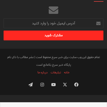
آدرس
ایمیل
خود
را
وارد
کنید
تمام حقوق این وب سایت برای خبر سرخ محفوظ است | نشر مطالب با ذکر نام
پایگاه خبر سرخ بلامانع است
خانه
تبلیغات
درباره ما
فیس
X
یوتیوب
اینستاگرام
تلگرام
بوک