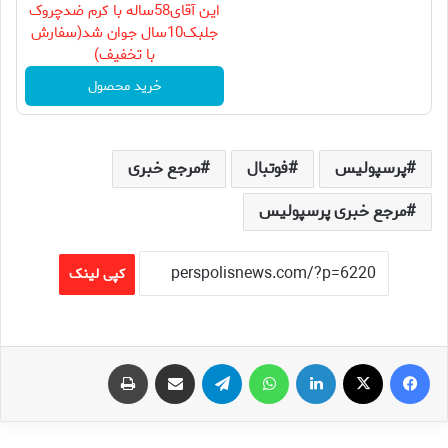
این آقای58ساله با کرم ضدچروک
جلبک10سال جوان شد(سفارش
با تخفیف)
خرید محصول
پرسپولیس
فوتبال
مرجع خبری
مرجع خبری پرسپولیس
کپی لینک
فیس بوک
X
لینکدین
واتس آپ
تلگرام
اشتراک گذاری از طریق ایمیل
چاپ