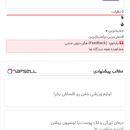
0
نظرات
جدیدترین
قدیمی‌ترین
پرامتیازترین
بازخورد (Feedback) های درون متنی
مشاهده همه دیدگاه ها
مطالب پیشنهادی
لوازم ورزشی خفن رو اقساطی بخر!
درمان تیرگی و لک پوست،با لوسیون روشن
کننده ویتامین c!