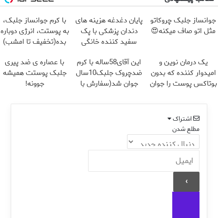
جوانساز جلبک چروکاتو
پایان دغدغه هزینه های
با کرم جوانساز جلبک،
مثل اتو صاف میکنه😍
دندان پزشکی با پک
به پوستت، انرژی دوباره
سفید کننده خانگی
بده(تخفیف تا امشب)
یک درمان نوین و
این آقای58ساله با کرم
با عصاره ی ضد پیری
امیدوار کننده که بدون
ضدچروک جلبک10سال
جلبک پوستت همیشه
بوتاکس پوست را جوان
جوان شد(سفارش با
جوونه!
می کند
تخفیف)
اشتراک
مطلع شدن