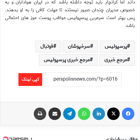
داند اما كرانچار بايد توجه داشته باشد كه در ايران هواداران و به
خصوص مديران چندان صبور نيستند تا مهلت كافى را به او بدهند.
پس بهتر است سرمربى پرسپوليس مواظب پوست موز هاى احتمالى
باشد
پرسپولیس
سرخپوشان
فوتبال
مرجع خبری
مرجع خبری پرسپولیس
کپی لینک
فیس بوک
X
لینکدین
واتس آپ
تلگرام
اشتراک گذاری از طریق ایمیل
چاپ
مطالب پیشنهادی