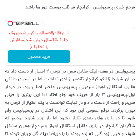
مرجع خبری پرسپولیس : كرانچار مواظب پوست موز ها باشد
این آقای58ساله با کرم ضدچروک
جلبک10سال جوان شد(سفارش
با تخفیف)
خرید محصول
پرسپوليس در هفته ليگ مقابل مس در كرمان ۲ امتياز از دست داد كه
در آن شرايط زلاتكو كرانچار تقصير زيادى نداشت اما در تساوى خانگى
مقابل استقلال اهواز سرمربى پرسپوليس مقصر اصلى بود. در ديدار
اول،پرسپوليس ۳ بار از حريف خود جلو افتاد اما اين برترى را خيلى
سريع و راحت از دست داد و در نهايت توانست با يك امتياز از كرمان به
تهران برگردد. توقع عمومى اين بود كه اين اشكال در پرسپوليس رفع
شود تا در بازى هاى بعدى تكرار نشود اما باز هم شاهد بوديم كه
شاگردان كرانچار در بازى مقابل استقلال اهواز هم دچار همين مشكل
شوند و خيلى زود گلى كه زده بودند را با دريافت يك گل جبران كردند تا