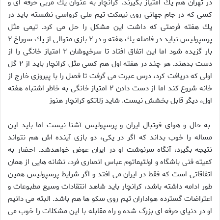
در تهران هم يك امتياز بگيرند. كرانچار به عنوان يك مربى حرفه اى و
كسى كه در جام جهانى روى نيمكت تيم ملى كرواسى نشسته بايد در
يك هفته فرصتى كه داشت اين مشكل را حل مى كرد. تيمى مثل
پرسپوليس نبايد در فاصله يك هفته و در ۲ بازى متوالى از يك سوراخ ۲
بار گزيده شود اما اين اتفاق افتاد تا سرخپوشان ۲ امتياز خانگى را از
دست بدهند. هر چند در هفته اول هم كسى مثل كرانچار بايد از ۲ گل
اولى كه دريافت كرد، درس عبرت مى گرفت تا فصل را با پيروزى خارج از
خانه شروع كند اما از دست دادن ۲ امتياز خانگى به خاطر اشتباه هفته
اول، ديگر قابل بخشش نيست. شايد زلاتكو كرانچار هنوز
به حال و هواى فوتبال ايران و پرسپوليس آشنا نيست اما بايد اين
مساله را خوب بداند كه اگر در يكى، دو بازى آينده اش هم نتواند
نتيجه بگيرد، آنگاه سرنوشت او در ايران عوض خواهدشد. احضار به
كميته فنى باشگاه و اولتيماتوم عباس انصارى فرد، نشانه هايى از همان
اتفاقاتى است كه فقط در ايران مى افتد و اگر شرايط پرسپوليس همين
طور ادامه داشته باشد، كرانچار بايد شاهد انتقادات وسيع مطبوعات و
اعتراضات گسترده هواداران تيم روى سكو ها هم باشد. البته مى دانيم
او در دنياى حرفه اى بزرگ شده و راه مقابله با اين مشكلات را خوب مى