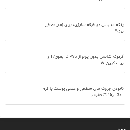
پنکه مه پاش دو طبقه شارژی، برای زمان قعطی
برق!!
گردونه شانس بدون پوچ از PS5 تا آیفون17 و
بیت کوین 🔥
نابودی چروک های سطحی و عمقی پوست با کرم
آلمانی(45%تخفیف)