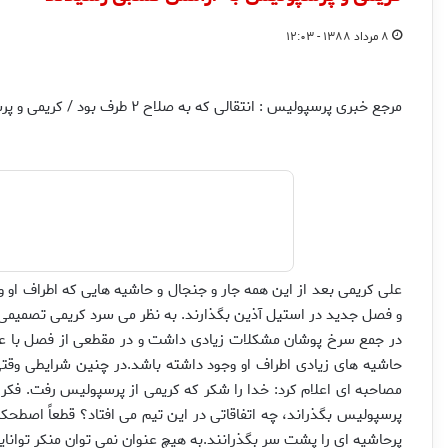
۸ مرداد ۱۳۸۸ - ۱۲:۰۳
مرجع خبری پرسپولیس : انتقالى كه به صلاح ۲ طرف بود / كريمى و پرسپوليس به آرامش نسبى رسيدند
على كريمى بعد از اين همه جار و جنجال و حاشيه هايى كه اطراف او
و فصل جديد در استيل آذين بگذارند. به نظر مى سرد كريمى تصمي
در جمع سرخ پوشان مشكلات زيادى داشت و در مقطعى از فصل با عباس
حاشيه هاى زيادى اطراف او وجود داشته باشد.در چنين شرايطى وقت
مصاحبه اى اعلام كرد: خدا را شكر كه كريمى از پرسپوليس رفت. فكر م
پرسپوليس بگذراند، چه اتفاقاتى در اين تيم مى افتاد؟ قطعاً اصط
پرحاشيه اى را پشت سر بگذرانند.به هيچ عنوان نمى توان منكر تواناي