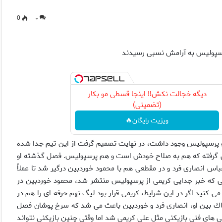
0
۰
دیگه خجالت نکش‼️ اینجا قسطی مو بکار
(تضمینی)
ویزیت رایگان🔥
 و پرسپوليس وجود داشت، در نهايت تصميم گرفت از اين تيم جدا شده
مى گرفته كه هم به صلاح خودش است و هم پرسپوليس. فصل گذشته او
 انصارى فرد و در مقطعى هم با محمود خوردبين درگير شد تا عملاً
ى كه خبر جدايى كريمى از پرسپوليس منتشر شد، محمود خوردبين در
ى كنيد اگر در اين شرايط، كريمى قرار بود ليگ نهم حرفه اى را هم در
حكاك بين او، انصارى فرد و خوردبين باعث مى شد كه سرخ پوشان فصل
ى هاى فنى بازيكنى مثل على كريمى شد اما وقتى چنين بازيكنى نتواند