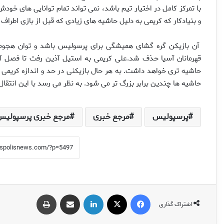
با تمركز كامل در اختيار تيم باشد، نمى تواند تمام توانايى هاى خو
و بنيادكار كه كريمى به دليل حاشيه هاى زيادى كه قبل از بازى اطرا
آن بازيكن گره گشاى هميشگى براى پرسوليس باشد و توان هجو
قهرمانان آسيا حذف شد.على كريمى به استيل آذين رفت تا فصل آ
حاشيه ترى خواهد داشت. به هر حال بازيكنى در حد و اندازه كريمى 
حاشيه ها چندين برابر بزرگ تر مى شود. به نظر مى رسد با اين انتق
پرسپولیس
مرجع خبری
مرجع خبری پرسپولیس
فیس بوک
X
لینکدین
اشتراک گذاری از طریق ایمیل
چاپ
اشتراک گذاری