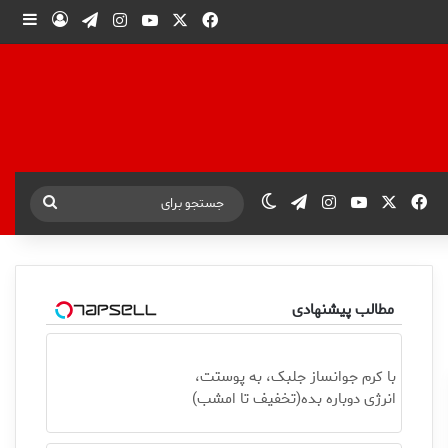
X
فیس بوک
یوتیوب
اینستاگرام
تلگرام
ورود
ساید
X
فیس بوک
یوتیوب
اینستاگرام
تلگرام
تغییر پوسته
جستجو
برای
مطالب پیشنهادی
با کرم جوانساز جلبک، به پوستت،
انرژی دوباره بده(تخفیف تا امشب)