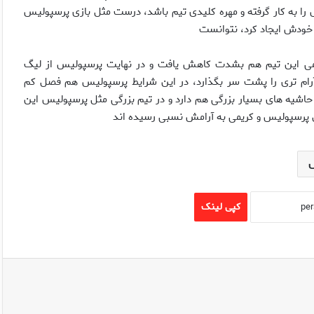
دش را به كار گرفته و مهره كليدى تيم باشد، درست مثل بازى پرسپوليس
ف خودش ايجاد كرد، نتوانست
مى اين تيم هم بشدت كاهش يافت و در نهايت پرسپوليس از ليگ
رام ترى را پشت سر بگذارد، در اين شرايط پرسپوليس هم فصل كم
حاشيه هاى بسيار بزرگى هم دارد و در تيم بزرگى مثل پرسپوليس اين
ال پرسپوليس و كريمى به آرامش نسبى رسيده اند
کپی لینک