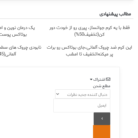
مطالب پیشنهادی
فقط با یه کرم جوانساز، پیری رو از خودت دور
یک درمان نوین و ام
کن(تخفیف50%)
بوتاکس پوست ر
این کرم ضد چروک آلمانی،جای بوتاکس رو برات
نابودی چروک های سطح
پر میکنه!تخفیف تا امشب
آلمانی(45%تخفیف)
اشتراک
مطلع شدن