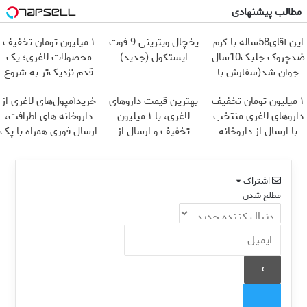
مطالب پیشنهادی
این آقای58ساله با کرم
یخچال ویترینی 9 فوت
۱ میلیون تومان تخفیف
ضدچروک جلبک10سال
ایستکول (جدید)
محصولات لاغری؛ یک
جوان شد(سفارش با
قدم نزدیک‌تر به شروع
تخفیف)
کاهش وزن
۱ میلیون تومان تخفیف
بهترین قیمت داروهای
خریدآمپول‌های لاغری از
داروهای لاغری منتخب
لاغری، با ۱ میلیون
داروخانه های اطرافت،
با ارسال از داروخانه
تخفیف و ارسال از
ارسال فوری همراه با پک
نزدیکت
داروخانه‌
یخ!
اشتراک
مطلع شدن