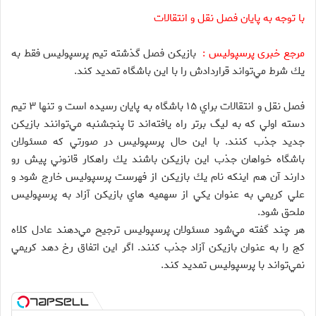
با توجه به پایان فصل نقل و انتقالات
مرجع خبری پرسپولیس :
بازيكن فصل گذشته تيم پرسپوليس فقط به
يك شرط مي‌تواند قراردادش را با اين باشگاه تمديد كند.
فصل نقل و انتقالات براي ۱۵ باشگاه به پايان رسيده است و تنها ۳ تيم
دسته اولي كه به ليگ برتر راه يافته‌اند تا پنجشنبه مي‌توانند بازيكن
جديد جذب كنند. با اين حال پرسپوليس در صورتي كه مسئولان
باشگاه خواهان جذب اين بازيكن باشند يك راهكار قانوني پيش رو
دارند آن هم اينكه نام يك بازيكن از فهرست پرسپوليس خارج شود و
علي كريمي به عنوان يكي از سهميه هاي بازيكن آزاد به پرسپوليس
ملحق شود.
هر چند گفته مي‌شود مسئولان پرسپوليس ترجيح مي‌دهند عادل كلاه
كج را به عنوان بازيكن آزاد جذب كنند. اگر اين اتفاق رخ دهد كريمي
نمي‌تواند با پرسپوليس تمديد كند.