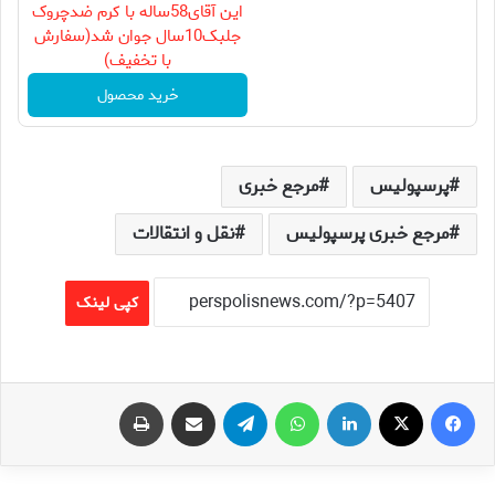
این آقای58ساله با کرم ضدچروک
جلبک10سال جوان شد(سفارش
با تخفیف)
خرید محصول
پرسپولیس
مرجع خبری
مرجع خبری پرسپولیس
نقل و انتقالات
کپی لینک
فیس بوک
X
لینکدین
واتس آپ
تلگرام
اشتراک گذاری از طریق ایمیل
چاپ