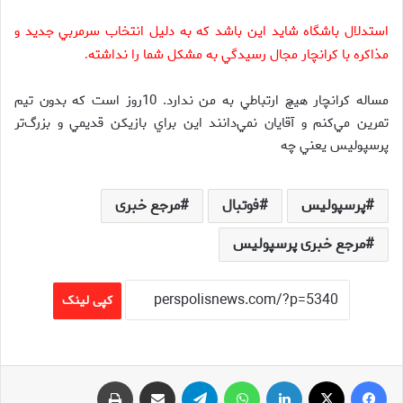
استدلال باشگاه شايد اين باشد كه به دليل انتخاب سرمربي جديد و
مذاكره با كرانچار مجال رسيدگي به مشكل شما را نداشته
.
مساله كرانچار هيچ ارتباطي به من ندارد. 10روز است كه بدون تيم
تمرين مي‌كنم و آقايان نمي‌دانند اين براي بازيكن قديمي و بزرگ‌تر
پرسپوليس يعني چه
پرسپولیس
فوتبال
مرجع خبری
مرجع خبری پرسپولیس
کپی لینک
فیس بوک
X
لینکدین
واتس آپ
تلگرام
اشتراک گذاری از طریق ایمیل
چاپ