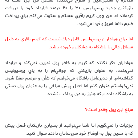
مذاكره با استيل‌آذين را مطرح مي‌كنند؟‌ مشكل من اين است كه
بازيكنان جديد پرسپوليس ۳۰ يا ۴۰ درصد قرارداد خود را دريافت
كرده‌اند اما من چون كريم باقري هستم و سكوت مي‌كنم براي پرداخت
طلبم دائما امروز و فردا مي‌شود
.
اما براي هواداران پرسپوليس قابل درك نيست كه كريم باقري به دليل
مسائل مالي با باشگاه به مشكل برخورده باشد
.
هواداران فكر نكنند كه كريم به خاطر پول تمرين نمي‌كند و قرارداد
نمي‌بندد، به عنوان بازيكني كه جواني‌ام را به پاي پرسپوليس
گذاشته‌ام. از مديرعامل باشگاه مي‌خواهم كه شأن و حرمتم حفظ شود.
نمي‌خواستم عنوان كنم اما فصل پيش مبلغي را به عنوان پول دستي
به باشگاه داده‌ام كه هنوز به من پرداخت نشده
.
مبلغ اين پول چقدر است؟
جزئيات را نمي‌گويم اما شما مي‌توانيد از بسياري بازيكنان فصل پيش
كه با همين پول به اوضاع خود سروسامان دادند سوال كنيد
.