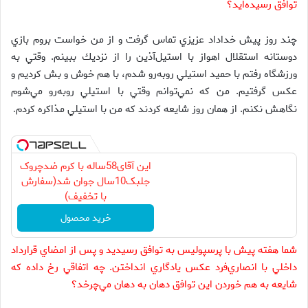
توافق رسيده‌ايد؟
چند روز پيش خداداد عزيزي تماس گرفت و از من خواست بروم بازي
دوستانه استقلال اهواز با استيل‌آذين را از نزديك ببينم. وقتي به
ورزشگاه رفتم با حميد استيلي روبه‌رو شدم، با هم خوش و بش كرديم و
عكس گرفتيم. من كه نمي‌توانم وقتي با استيلي روبه‌رو مي‌شوم
نگاهش نكنم. از همان روز شايعه كردند كه من با استيلي مذاكره كردم
.
این آقای58ساله با کرم ضدچروک
جلبک10سال جوان شد(سفارش
با تخفیف)
خرید محصول
شما هفته پيش با پرسپوليس به توافق رسيديد و پس از امضاي قرارداد
داخلي با انصاري‌فرد عكس يادگاري انداختن. چه اتفاقي رخ داده كه
شايعه به هم خوردن اين توافق دهان به دهان مي‌چرخد؟