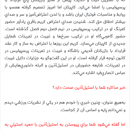
كه با كمترين حرف و حديث پيش از ساير بازيكنان پاي قرارداد با
پرسپوليس را امضا مي‌كرد. كاپيتان اما امروز تصميم گرفته همسو با
روابط و مناسبات فوتبال ايران باشد و با لحن اعتراض‌آميز و سر و صداي
بيشتر احقاق حق ‌كند. شنيدن صداي اعتراض كريم باقري يادآور حضور
كمرنگ او در تركيب پرسپوليس در نيم فصل دوم فصل گذشته است.
حضور گاه‌و‌بي‌گاه او در تركيب سرخ‌ها و غيبت در تمرينات شمايل
جديدي از كاپيتان مي‌سازد. كريم اين روزها با اعتراض به ساز و كار عقد
قرارداد با بازيكنان قديمي باشگاه و غيبت در تمرينات پرسپوليس در
كانون توجه قرار گرفته است. او در اين گفت‌وگو به جزئيات دلايل غيبت
در تمرينات، شايعه حضورش در استيل‌آذين و البته دلخوري‌هايش از
عباس انصاري‌فرد اشاره مي‌كند
.
خبر مذاكره شما با استيل‌آذين صحت دارد؟
به‌هيچ عنوان، چنين خبري را خودم هم در يكي از نشريات ورزشي ديدم
و نمي‌دانم پايه و اساس آن از كجاست
.
اما گفته مي‌شود شما براي پيوستن به استيل‌آذين با حميد استيلي به