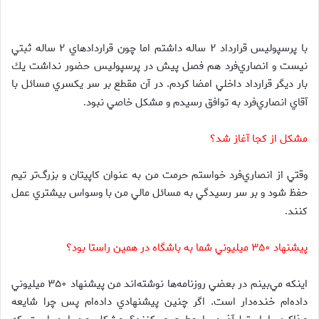
با پرسپوليس قرارداد ۲ ساله داشتم اما چون قراردادهاي ۲ ساله ثبتي
نيست و انصاري‌فرد هم فصل پيش در پرسپوليس حضور نداشت يك
بار ديگر قرارداد داخلي امضا كردم. در آن مقطع بر سر يكسري مسائل با
آقاي انصاري‌فرد به توافق رسيدم و مشكل خاصي نبود
.
مشكل از كجا آغاز شد؟
وقتي از انصاري‌فرد خواستم حرمت من به عنوان كاپيتان و بزرگ‌تر تيم
حفظ شود و بر سر رسيدگي به مسائل مالي من با وسواس بيشتري عمل
كنند
.
پيشنهاد ۳۵۰ ميليوني شما به باشگاه در همين راستا بود؟
اينكه مي‌بينم در بعضي روزنامه‌ها نوشته‌اند من پيشنهاد ۳۵۰ ميليوني
داده‌ام خنده‌دار است. اگر چنين پيشنهادي داده‌ام پس چرا شايعه