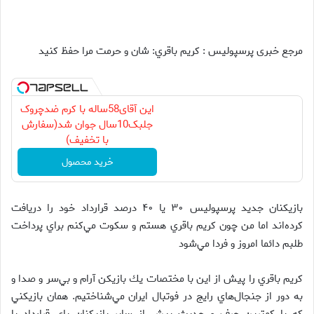
مرجع خبری پرسپولیس : كريم باقري: شان و حرمت مرا حفظ كنيد
این آقای58ساله با کرم ضدچروک
جلبک10سال جوان شد(سفارش
با تخفیف)
خرید محصول
بازيكنان جديد پرسپوليس ۳۰ يا ۴۰ درصد قرارداد خود را دريافت
كرده‌اند اما من چون كريم باقري هستم و سكوت مي‌كنم براي پرداخت
طلبم دائما امروز و فردا مي‌شود
كريم باقري را پيش از اين با مختصات يك بازيكن آرام و بي‌سر و صدا و
به دور از جنجال‌هاي رايج در فوتبال ايران مي‌شناختيم. همان بازيكني