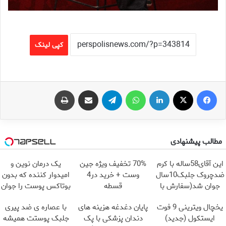
کپی لینک
فیس بوک
X
لینکدین
واتس آپ
تلگرام
اشتراک گذاری از طریق ایمیل
چاپ
مطالب پیشنهادی
این آقای58ساله با کرم
70% تخفیف ویژه جین
یک درمان نوین و
ضدچروک جلبک10سال
وست + خرید در4
امیدوار کننده که بدون
جوان شد(سفارش با
قسطه
بوتاکس پوست را جوان
تخفیف)
می کند
یخچال ویترینی 9 فوت
پایان دغدغه هزینه های
با عصاره ی ضد پیری
ایستکول (جدید)
دندان پزشکی با پک
جلبک پوستت همیشه