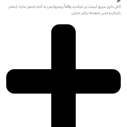
الکی داری سریع لیست پر میکنید واقعاً پرسپولیس به آدم دلسوز نداره، اینقدر
بازیکن و مربی متوسط براش میارن