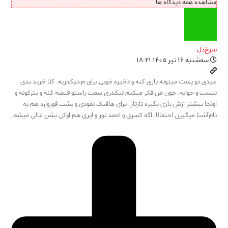
مشاهده همه دیدگاه ها
سرخ‌دل
سه‌شنبه ۱۶ تیر ۱۴۰۵ ۱۸:۲۱
عیدی دو پست میتونه بازی کنه و ذخیره خوبی برای م،تیکدریه. کلا خرید بدی
نیست و جوابه. چون من فکر میکنم تیکدری سمت راستو قبضه کنه و بترکونه و
اونجا بیشتر ازش بازی بگیره تارتار. برای هافبک نفوذی و پشت فوروارد هم یه
نام‌آشنا میگیرن احتمالا. اگه کسری و احمد نور و ایری هم اوکی بشن عالی میشه.