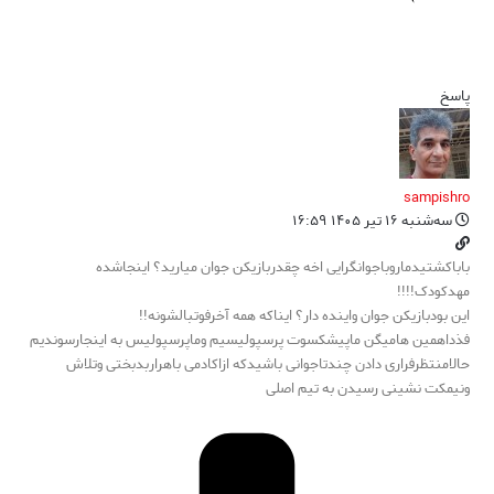
پاسخ
sampishro
سه‌شنبه ۱۶ تیر ۱۴۰۵ ۱۶:۵۹
باباکشتیدماروباجوانگرایی اخه چقدربازیکن جوان میارید؟ اینجاشده
مهدکودک!!!!
این بودبازیکن جوان واینده دار؟ ایناکه همه آخرفوتبالشونه!!
فذداهمین هامیگن ماپیشکسوت پرسپولیسیم وماپرسپولیس به اینجارسوندیم
حالامنتظرفراری دادن چندتاجوانی باشیدکه ازاکادمی باهراربدبختی وتلاش
ونیمکت نشینی رسیدن به تیم اصلی