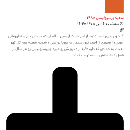
سعید پرسپولیسی ۱۹۸۸
سه‌شنبه ۱۶ تیر ۱۴۰۵ ۱۶:۴۵
گند زدن توی تیم، کدوم از این بازیکنای سی ساله ای که خریدن حتی یه قهرمانی
آوردن؟! چجوری از احمد نور رسیدن به پوریا پورعلی ؟ شدیم شعبه دوم گل گهر
لعنت به حدادی که داره دقیقا راه درویش رو میره، و پرسپولیس رو هر سال از
فصل گذشته‌اش ضعیفتر میبندند