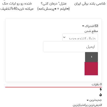
شاسی بلند برقی ایران
منزل" درمان کنی؟
خنده رو رو لبات حک
(◂فیلم + ◂پرسش‌نامه)
میکنه خرید40%تخفیف
اشتراک
مطلع شدن
0
نظرات
جدیدترین
قدیمی‌ترین
پرامتیازترین