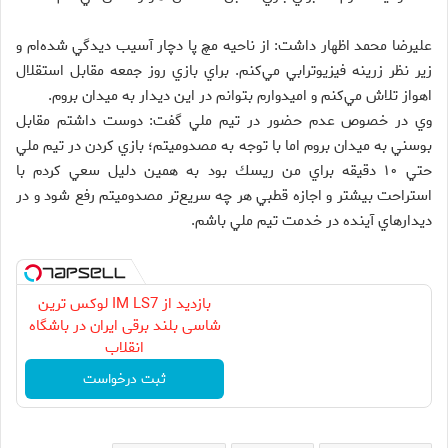
عليرضا محمد اظهار داشت: از ناحيه مچ پا دچار آسيب ديدگي شده‌ام و
زير نظر زرينه فيزيوترابي مي‌كنم. براي بازي روز جمعه مقابل استقلال
اهواز تلاش مي‌كنم و اميدوارم بتوانم در اين ديدار به ميدان بروم.
وي در خصوص عدم حضور در تيم ملي گفت: دوست داشتم مقابل
بوسني به ميدان بروم اما با توجه به مصدوميتم؛ بازي كردن در تيم ملي
حتي ۱۰ دقيقه براي من ريسك بود به همين دليل سعي كردم با
استراحت بيشتر و اجازه قطبي هر چه سريع‌تر مصدوميتم رفع شود و در
ديدارهاي آينده در خدمت تيم ملي باشم.
بازدید از IM LS7 لوکس ترین
شاسی بلند برقی ایران در باشگاه
انقلاب
ثبت درخواست