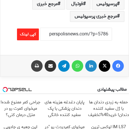
پرسپولیس
فوتبال
مرجع خبری
مرجع خبری پرسپولیس
کپی لینک
فیس بوک
X
لینکدین
واتس آپ
تلگرام
اشتراک گذاری از طریق ایمیل
چاپ
مطالب پیشنهادی
حمله به زردی دندان ها
پایان دغدغه هزینه های
جراحی کمر ممنوع شده!
با ژل سفید کننده
دندان پزشکی با پک
میخوای کمرت رو در
دندان! خرید40%تخفیف
سفید کننده خانگی
منزل درمان کنی؟
((پرسش‌نامه))
IM LS7 لوکس ترین
میخوای کمردردت رو "در
این جعبه ی جادویی