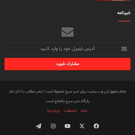
خبرنامه
آدرس
ایمیل
خود
را
وارد
کنید
تمام حقوق این وب سایت برای خبر سرخ محفوظ است | نشر مطالب با ذکر نام
پایگاه خبر سرخ بلامانع است
خانه
تبلیغات
درباره ما
فیس
X
یوتیوب
اینستاگرام
تلگرام