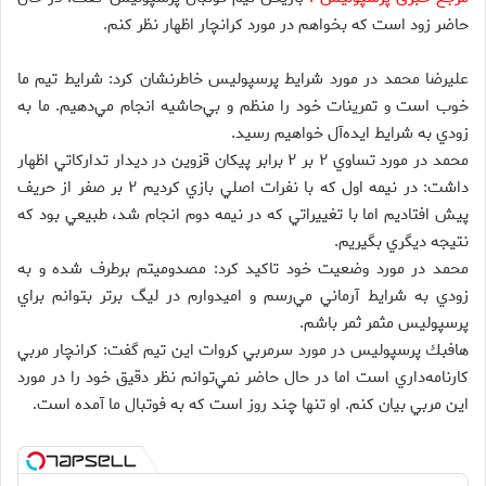
حاضر زود است كه بخواهم در مورد كرانچار اظهار نظر كنم.
عليرضا محمد در مورد شرايط پرسپوليس خاطرنشان كرد: شرايط تيم ما
خوب است و تمرينات خود را منظم و بي‌حاشيه انجام مي‌دهيم. ما به
زودي به شرايط ايده‌آل خواهيم رسيد.
محمد در مورد تساوي ۲ بر ۲ برابر پيكان قزوين در ديدار تداركاتي اظهار
داشت: ‌در نيمه اول كه با نفرات اصلي بازي كرديم ۲ بر صفر از حريف
پيش افتاديم اما با تغييراتي كه در نيمه دوم انجام شد، طبيعي بود كه
نتيجه ديگري بگيريم.
محمد در مورد وضعيت خود تاكيد كرد: مصدوميتم برطرف شده و به
زودي به شرايط آرماني مي‌رسم و اميدوارم در ليگ برتر بتوانم براي
پرسپوليس مثمر ثمر باشم.
هافبك پرسپوليس در مورد سرمربي كروات اين تيم گفت: كرانچار مربي
كارنامه‌داري است اما در حال حاضر نمي‌توانم نظر دقيق خود را در مورد
اين مربي بيان كنم. او تنها چند روز است كه به فوتبال ما آمده است.