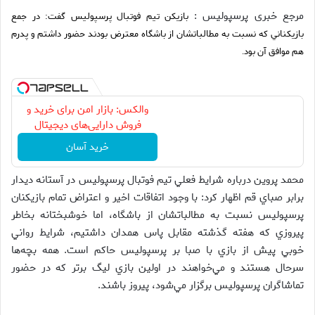
مرجع خبری پرسپولیس :
بازيكن تيم فوتبال پرسپوليس گفت: در جمع
بازيكناني كه نسبت به مطالباتشان از باشگاه معترض بودند حضور داشتم و پدرم
هم موافق آن بود
.
والکس: بازار امن برای خرید و
فروش دارایی‌های دیجیتال
خرید آسان
محمد پروين درباره شرايط فعلي تيم فوتبال پرسپوليس در آستانه ديدار
برابر صباي قم اظهار كرد: با وجود اتفاقات اخير و اعتراض تمام بازيكنان
پرسپوليس نسبت به مطالباتشان از باشگاه، اما خوشبختانه بخاطر
پيروزي كه هفته گذشته مقابل پاس همدان داشتيم، شرايط رواني
خوبي پيش از بازي با صبا بر پرسپوليس حاكم است. همه بچه‌ها
سرحال هستند و مي‌خواهند در اولين بازي ليگ برتر كه در حضور
تماشاگران پرسپوليس برگزار مي‌شود، پيروز باشند.