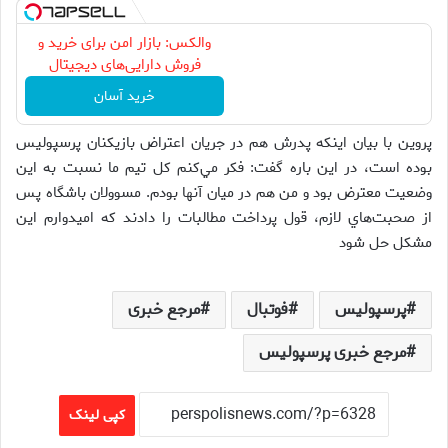
والکس: بازار امن برای خرید و
فروش دارایی‌های دیجیتال
خرید آسان
پروين با بيان اينكه پدرش هم در جريان اعتراض بازيكنان پرسپوليس
بوده است، در اين باره گفت: فكر مي‌كنم كل تيم ما نسبت به اين
وضعيت معترض بود و من هم در ميان آنها بودم. مسوولان باشگاه پس
از صحبت‌هاي لازم، قول پرداخت مطالبات را دادند كه اميدوارم اين
مشكل حل شود
پرسپولیس
فوتبال
مرجع خبری
مرجع خبری پرسپولیس
کپی لینک