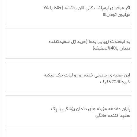
اگر میخوای ایمپلنت کنی الان وقتشه | فقط با ۲۵
میلیون تومان!!!
به لبخندت زیبایی بده! (خرید ژل سفیدکننده
دندان با40%تخفیف)
این جعبه ی جادویی خنده رو رو لبات حک میکنه
خرید40%تخفیف
پایان دغدغه هزینه های دندان پزشکی با پک
سفید کننده خانگی