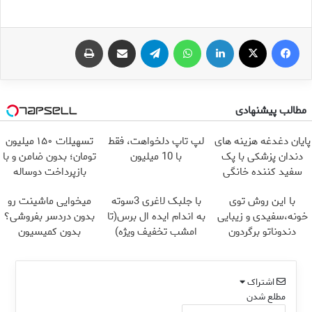
فیس بوک
X
لینکدین
واتس آپ
تلگرام
اشتراک گذاری از طریق ایمیل
چاپ
مطالب پیشنهادی
پایان دغدغه هزینه های
لپ تاپ دلخواهت، فقط
تسهیلات ۱۵۰ میلیون
دندان پزشکی با پک
با 10 میلیون
تومان؛ بدون ضامن و با
سفید کننده خانگی
بازپرداخت دوساله
با این روش توی
با جلبک لاغری 3سوته
میخوایی ماشینت رو
خونه،سفیدی و زیبایی
به اندام ایده ال برس(تا
بدون دردسر بفروشی؟
دندوناتو برگردون
امشب تخفیف ویژه)
بدون کمیسیون
(40%off)
اشتراک
مطلع شدن