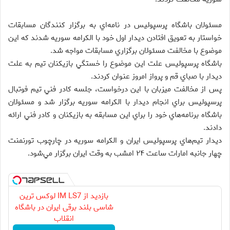
مسئولان باشگاه پرسپوليس در نامه‌اي به برگزار كنندگان مسابقات
خواستار به تعويق افتادن ديدار اول خود با الكرامه سوريه شدند كه اين
موضوع با مخالفت مسئولان برگزاري مسابقات مواجه شد.
باشگاه پرسپوليس علت اين موضوع را خستگي بازيكنان تيم به علت
ديدار با صباي قم و پرواز امروز عنوان كردند.
پس از مخالفت ميزبان با اين درخواست، جلسه كادر فني تيم فوتبال
پرسپوليس براي انجام ديدار با الكرامه سوريه برگزار شد و مسئولان
باشگاه برنامه‌هاي خود را براي اين مسابقه به بازيكنان و كادر فني ارائه
دادند.
ديدار تيم‌هاي پرسپوليس ايران و الكرامه سوريه در چارچوب تورنمنت
چهار جانبه امارات ساعت ۲۴ امشب به وقت ايران برگزار مي‌شود.
بازدید از IM LS7 لوکس ترین
شاسی بلند برقی ایران در باشگاه
انقلاب