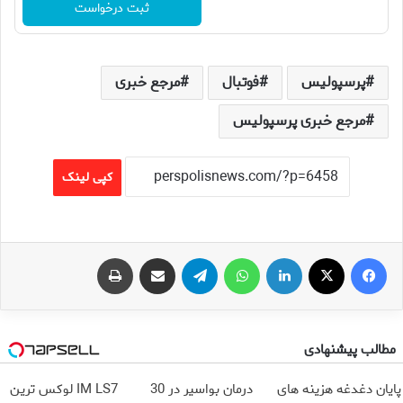
ثبت درخواست
پرسپولیس
فوتبال
مرجع خبری
مرجع خبری پرسپولیس
کپی لینک
فیس بوک
X
لینکدین
واتس آپ
تلگرام
اشتراک گذاری از طریق ایمیل
چاپ
مطالب پیشنهادی
پایان دغدغه هزینه های
درمان بواسیر در 30
IM LS7 لوکس ترین