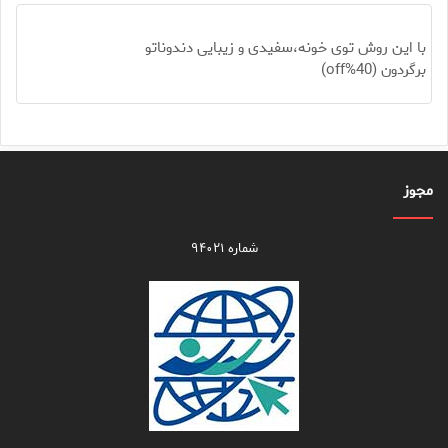
با این روش توی خونه،سفیدی و زیبایی دندوناتو
برگردون (40%off)
مجوز
شماره ۹۴۰۲۱