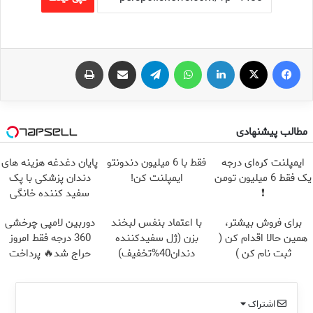
فیس بوک
X
لینکدین
واتس آپ
تلگرام
اشتراک گذاری از طریق ایمیل
چاپ
مطالب پیشنهادی
ایمپلنت کره‌ای درجه
فقط با 6 میلیون دندونتو
پایان دغدغه هزینه های
یک فقط 6 میلیون تومن
ایمپلنت کن!
دندان پزشکی با پک
❗
سفید کننده خانگی
برای فروش بیشتر،
با اعتماد بنفس لبخند
دوربین لامپی چرخشی
همین حالا اقدام کن (
بزن (ژل سفیدکننده
360 درجه فقط امروز
ثبت نام کن )
دندان40%تخفیف)
حراج شد🔥 پرداخت
درب منزل
اشتراک