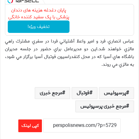
پایان دغدغه هزینه های دندان
پزشکی با پک سفید کننده خانگی
تخفیف ویژه!
عباس انصاري فرد و امير واعظ آشتياني فردا در سفري مشترك راهي
مالزي خواهند شد.اين دو مديرعامل براي حضور در جلسه مديران
باشگاه هاي آسيا كه در محل كنفدراسيون فوتبال آسيا برگزار مي شود،
به مالزي مي روند.
پرسپولیس
فوتبال
مرجع خبری
مرجع خبری پرسپولیس
کپی لینک