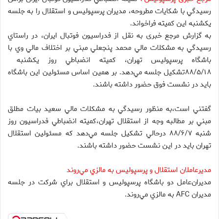
رسيدگي با شكايات مطروحه، مديران پرسپوليس و استقلال را به جلسه
يكشنبه اين كميته فراخواند.
به گزارش مرجع خبری به نقل از فدراسيون فوتبال ايران، در راستاي
رسيدگي به مشكلات مالي محمد پنجعلي مبني بر اختلاف مالي وي با
۸۸/۵/۱۸‬تشكيل جلسه مي‌دهد. بر همين اساس مسئولين اين باشگاه
بايد در نشست فوق حضور داشته باشند.
گفتني است،به منظور رسيدگي به مشكلات مالي سعيد بيات مطلق
مبني بر مطالبه وجه از استقلال تهران،كميته انضباطي فدراسيون روز
شنبه ‪ ۸۸/۶/۷‬درحالي تشكيل جلسه مي‌دهد كه مسئولين استقلال
تهران بايد در اين نشست حضور داشته باشند.
مدیرعاملان استقلال و پرسپوليس به مالزي مي‌روند
مديران‌عامل دو باشگاه پرسپوليس و استقلال براي شركت در جلسه
مديران AFC به مالزي مي‌روند.