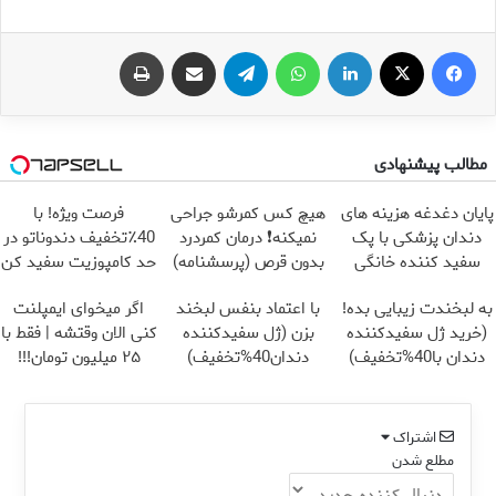
فیس بوک
X
لینکدین
واتس آپ
تلگرام
اشتراک گذاری از طریق ایمیل
چاپ
مطالب پیشنهادی
پایان دغدغه هزینه های
هیچ کس کمرشو جراحی
فرصت ویژه! با
دندان پزشکی با پک
نمیکنه❗ درمان کمردرد
40٪تخفیف دندوناتو در
سفید کننده خانگی
بدون قرص (پرسشنامه)
حد کامپوزیت سفید کن
به لبخندت زیبایی بده!
با اعتماد بنفس لبخند
اگر میخوای ایمپلنت
(خرید ژل سفیدکننده
بزن (ژل سفیدکننده
کنی الان وقتشه | فقط با
دندان با40%تخفیف)
دندان40%تخفیف)
۲۵ میلیون تومان!!!
اشتراک
مطلع شدن