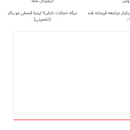
روش
دیجیتال شما
یکبار مراجعه فروخته شد
دیگه خجالت نکش‼️ اینجا قسطی مو بکار
(تضمینی)