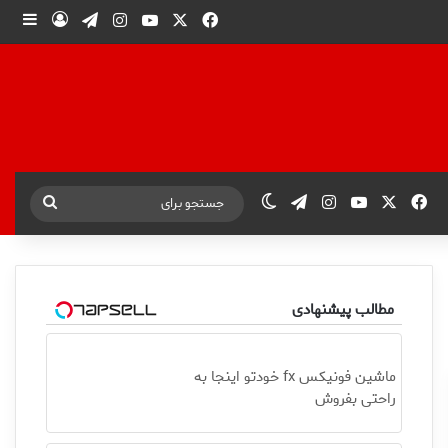
X
فیس بوک
یوتیوب
اینستاگرام
تلگرام
ورود
ساید
X
فیس بوک
یوتیوب
اینستاگرام
تلگرام
تغییر پوسته
جستجو
برای
مطالب پیشنهادی
ماشین فونیکس fx خودتو اینجا به
راحتی بفروش