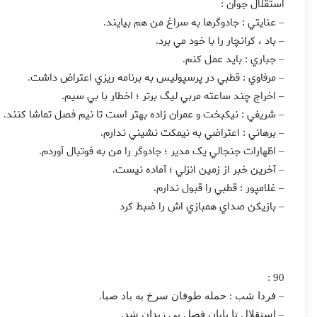
استقلال جوان
:
عنايتي : جادوگرها به سراغ من هم بيايند
.
–
باد ، كرانچار را با خود مي برد
.
–
جباري : بايد عمل كنم
.
–
مرفاوي : قطبي در پرسپوليس به برنامه ريزي اعتراض داشت
.
–
اخراج چند ساعته مربي ليگ برتر ؛ اخطار با بي سيم
.
–
شريفي : نيکبخت و عمران زاده بهتر است تا نيم فصل تماشا کنند
.
–
برهاني : اعتراضي به نيمکت نشيني ندارم
.
–
اظهارات جنجالي يک مدير ؛ جادوگر را من به فوتبال آوردم
.
–
آخرين خبر از زمين انزلي ؛ آماده نيست
.
–
غلامپور : قطبي را قبول ندارم
.
–
بازيکن صداي همبازي اش را ضبط کرد
–
90 :
– فردا شب : حمله طوفان سرخ به باد صبا.
– استقلال تا پايان فصل بي زيدان شد.