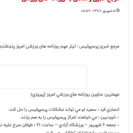
۵ شهریور ۱۳۸۸ - ۰۵:۵۷
مرجع خبری پرسپولیس : تیتر مهم روزنامه های ورزشی امروز پنجشنبه ۵ شهریور
مهمترين عناوين روزنامه هاي ورزشي امروز (پيروزي
)
انصاري فرد : سعيد لو مي تواند مشكلات پرسپوليس را حل كند
.
خوردبين : مي خواهند تمركز پرسپوليس را به هم بزنند
.
–
جمعه ۶ شهريور – ورزشگاه آزادي – ساعت ۲۱ ؛ طوفان سرخ عليه نسيم صبا
–
پرسپوليس با هواداران تماشايي مي شود
.
–