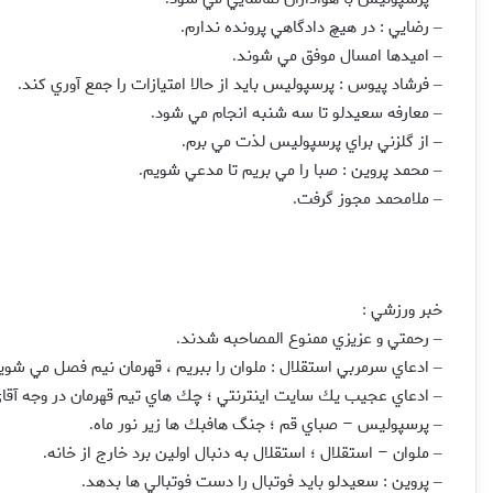
رضايي : در هيچ دادگاهي پرونده ندارم
.
–
اميدها امسال موفق مي شوند
.
–
فرشاد پيوس : پرسپوليس بايد از حالا امتيازات را جمع آوري كند
.
–
معارفه سعيدلو تا سه شنبه انجام مي شود
.
–
از گلزني براي پرسپوليس لذت مي برم
.
–
محمد پروين : صبا را مي بريم تا مدعي شويم
.
–
ملامحمد مجوز گرفت
.
–
خبر ورزشي
:
رحمتي و عزيزي ممنوع المصاحبه شدند
.
–
ادعاي سرمربي استقلال : ملوان را ببريم ، قهرمان نيم فصل مي شوي
–
ادعاي عجيب يك سايت اينترنتي ؛ چك هاي تيم قهرمان در وجه آقاي
–
پرسپوليس – صباي قم ؛ جنگ هافبك ها زير نور ماه
.
–
ملوان – استقلال ؛ استقلال به دنبال اولين برد خارج از خانه
.
–
پروين : سعيدلو بايد فوتبال را دست فوتبالي ها بدهد
.
–