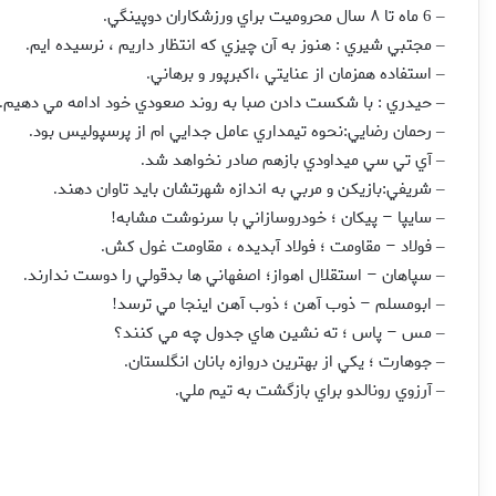
ماه تا ۸ سال محروميت براي ورزشکاران دوپينگي
.
– 6
مجتبي شيري : هنوز به آن چيزي که انتظار داريم ‍، نرسيده ايم
.
–
استفاده همزمان از عنايتي ،‌اکبرپور و برهاني
.
–
حيدري : با شکست دادن صبا به روند صعودي خود ادامه مي دهيم
.
–
رحمان رضايي:نحوه تيمداري عامل جدايي ام از پرسپوليس بود
.
–
آي تي سي ميداودي بازهم صادر نخواهد شد
.
–
شريفي:بازيکن و مربي به اندازه شهرتشان بايد تاوان دهند
.
–
سايپا – پيکان ؛ خودروسازاني با سرنوشت مشابه
!
–
فولاد – مقاومت ؛ فولاد آبديده ، مقاومت غول کش
.
–
سپاهان – استقلال اهواز؛ اصفهاني ها بدقولي را دوست ندارند
.
–
ابومسلم – ذوب آهن ؛ ذوب آهن اينجا مي ترسد
!
–
مس – پاس ؛ ته نشين هاي جدول چه مي کنند؟
–
جوهارت ؛ يکي از بهترين دروازه بانان انگلستان
.
–
آرزوي رونالدو براي بازگشت به تيم ملي
.
–