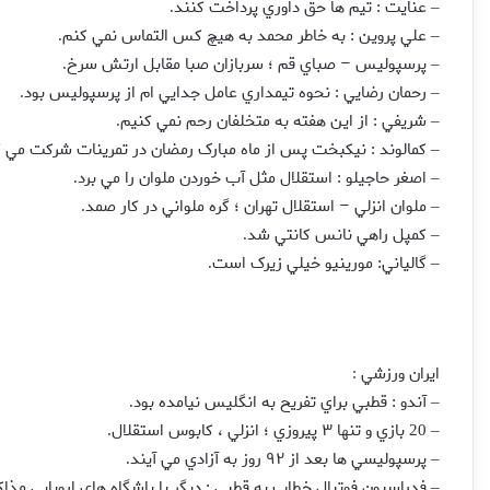
عنايت : تيم ها حق داوري پرداخت کنند
.
–
علي پروين : به خاطر محمد به هيچ کس التماس نمي کنم
.
–
پرسپوليس – صباي قم ؛ سربازان صبا مقابل ارتش سرخ
.
–
رحمان رضايي : نحوه تيمداري عامل جدايي ام از پرسپوليس بود
.
–
شريفي : از اين هفته به متخلفان رحم نمي کنيم
.
–
کمالوند : نيکبخت پس از ماه مبارک رمضان در تمرينات شرکت مي 
–
اصغر حاجيلو : استقلال مثل آب خوردن ملوان را مي برد
.
–
ملوان انزلي – استقلال تهران ؛ گره ملواني در کار صمد
.
–
کمپل راهي نانس کانتي شد
.
–
گالياني: مورينيو خيلي زيرک است
.
–
ايران ورزشي
:
آندو : قطبي براي تفريح به انگليس نيامده بود
.
–
بازي و تنها ۳ پيروزي ؛ انزلي ، كابوس استقلال
.
– 20
پرسپوليسي ها بعد از ۹۲ روز به آزادي مي آيند
.
–
فدراسيون فوتبال خطاب به قطبي : ديگر با باشگاه هاي اروپايي مذاك
–