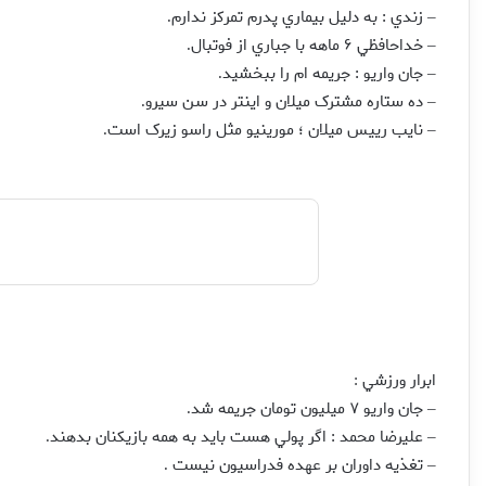
زندي : به دليل بيماري پدرم تمركز ندارم
.
–
خداحافظي ۶ ماهه با جباري از فوتبال
.
–
جان واريو : جريمه ام را ببخشيد
.
–
ده ستاره مشترک ميلان و اينتر در سن سيرو
.
–
نايب رييس ميلان ؛ مورينيو مثل راسو زيرک است
.
–
ابرار ورزشي
:
جان واريو ۷ ميليون تومان جريمه شد
.
–
عليرضا محمد : اگر پولي هست بايد به همه بازيکنان بدهند
.
–
تغذيه داوران بر عهده فدراسيون نيست
.
–