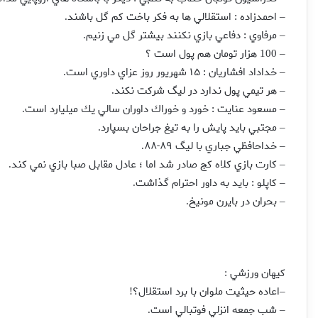
احمدزاده : استقلالي ها به فكر باخت كم گل باشند
.
–
مرفاوي : دفاعي بازي نكنند بيشتر گل مي زنيم
.
–
هزار تومان هم پول است ؟
– 100
خداداد افشاريان : ۱۵ شهريور روز عزاي داوري است
.
–
هر تيمي پول ندارد در ليگ شركت نكند
.
–
مسعود عنايت : خورد و خوراك داوران سالي يك ميليارد است
.
–
مجتبي بايد پايش را به تيغ جراحان بسپارد
.
–
خداحافظي جباري با ليگ ۸۹-۸۸
.
–
كارت بازي كلاه كج صادر شد اما ؛ عادل مقابل صبا بازي نمي كند
.
–
کاپلو : بايد به داور احترام گذاشت
.
–
بحران در بايرن مونيخ
.
–
کيهان ورزشي
:
اعاده حيثيت ملوان با برد استقلال؟
!
–
شب جمعه انزلي فوتبالي است
.
–