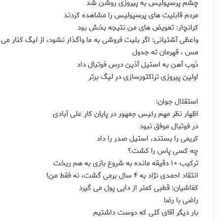
چشم پرسپولیس به پیروزى روشن شد
مردم قابلیت هاى پرسپولیس را مشاهده كردند
كرانچار: تعویض هاى من نتیجه بخش بود
واعظى آشتیانى: اگر بلیت فروشى به ما واگذار نشود، از لیگ كنار مى
مس ، قهرمان ته جدول
ذوب آهن به استیل آذین درس فوتبال داد
اولین پیروزى تراكتورسازى در لیگ برتر
استقلال جوان:
اظهار نظر مهم رئیس جمهور در پایان كار علی آبادی
در فوتبال موفق نبود
كریمی را بستند، استیل صدر را داد
چه كسی پاس را كشت؟
تركیب ۱۰ دقیقه مانده به شروع بازی به هم ریخت
انتقاد احمدی نژاد به ۴ سال برمی گشت، نه فقط من!
كفاشیان: قطبی كمتر از دایی پول می گیرد
راضی با رضا
بار دیگر آقای گلی كه دوست داشتیم