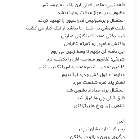
قلعه نویی: مقصر اصلی این باخت من هستم
مظلومی: در اهواز عدالت رعایت نشد
استقلال و پرسپولیس فدراسیون را تهدید كردند
بلیت فروشی در اختیار ما نباشد از لیگ كنار می كشیم
خوشبختی صمد آقا با گلزنی عنایتی
واكنش غلامپور به كمیته انظباطی
این دفعه گل بزنیم تا وسط زمین می روم
شریفی: غلامپور مصاحبه اش را تكذیب كرد
غلامپور: مجبور شدم مصاحبه ام را تكذیب كنم
مقاومت؛ غول كش جدید لیگ نهم
لشكر یك نفره شكست خورد
استقلال برد، خداداد تشویق شد
قایق انزلی چی ها غرق شد
شاهین زیر چرخ های تراكتور
البرز:
پسر كو ندارد نشان از پدر
درگیری پروین و بائو در رختكن