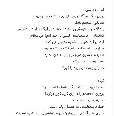
ایران ورزشی:
پروین: گفتم آقا كریم جان بچه ات بده من بزنم
عنایتی؛ طلسم شكن
واعظ: بلیت فروشی را به ما ندهند از لیگ كنار می كشیم
كرانچار: از پرسپولیس تیمی در حد اروپا می سازم
انصاریفرد: هوار از شنبه تمرین می كند
جباری: رباط صلیبی ام كشیده شده بود
آندو: هاجسون هیچ توجهی به من ندارد!
صبا دوباره مدعی شد
جانواریو مصدوم بود یا قهر؟
نود:
محمد پروین: از این گلها فقط بابام می زد
پروین: محمدم را با این گل، گول نزنید!
هدیه عنایتی به صمد
چك پرسپولیس در همدان پاس شد
خروج علی آبادی از ورزش؛ خروج كفاشیان از حاشیه امنیت