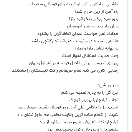
كاشانی، دادكان و آجورلو گزینه های فوتبالی سعیدلو
راه آهن از ریل خارج شد!
بنویسید پیكان، بخوانید بنز!
وزش باد صبا به ضرر ابومسلم
خداداد نمی خواست صدای تماشاگران را بشنود
هاشمی نسب: مهم نیست عنوانم تداركاتچی باشد
به بهانه تقابل دارا و ندار؛
وقت حمایت استقلال اهواز است
پیروزی تنیسور ایرانی الاصل فرانسه بر نفر اول جهان
رضایی: كاری می كنم تمام حریفانم راكت تنیسشان را بشكنند
خبر ورزشی:
این گل را به پدرم تقدیم می كنم
نجات كرانچاربا پروین كوچك
احمدی نژاد: ناكامی علی آبادی در فوتبال تقصیر خودش بود
شیث از انجام ساده ترین وظایف دفاعی هم عاجز نشان داد
كرانچار: تمام تعویض هایم درست وكارساز بود
منصوریان: پاس بازی كرد، پرسپولیس برد