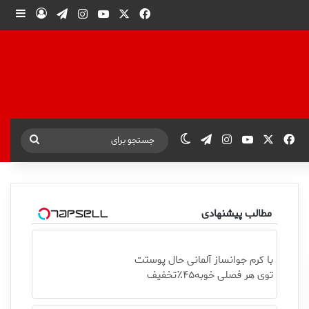
X
فیس بوک
یوتیوب
اینستاگرام
تلگرام
ورود
ساید
X
فیس بوک
یوتیوب
اینستاگرام
تلگرام
تغییر پوسته
جستجو
برای
مطالب پیشنهادی
با کرم جوانساز آلمانی حال پوستت
توی هر فصلی خوبه۴۵٪تخفیف