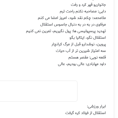
جانواریو قهر كرد و رفت
دایی: مصاحبه نكنم راحت ترم
ملامحمد: چكم نقد شود، امروز امضا می كنم
مرفاوی در به در به دنبال جاسوس استقلال
تهدید پرسپولیسی ها: پول نگیریم، تمرین نمی كنیم
استقلال نگو، ایتالیا بگو
پروین، نوشدارو قبل از مرگ كرانچار
سه امتیاز شیرین تر از آب حیات
قلعه نویی: مقصر هستم
داود مهابادی: عالی بودیم، عالی
ابرار ورزشی:
استقلال از فولاد كره گرفت