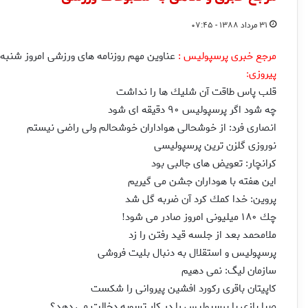
۳۱ مرداد ۱۳۸۸ - ۰۷:۴۵
مرجع خبری پرسپولیس :
عناوین مهم روزنامه های ورزشی امروز شنبه ۳۱ مردادماه به شرح زیر اس
پیروزی
:
قلب پاس طاقت آن شلیك ها را نداشت
چه شود اگر پرسپولیس ۹۰ دقیقه ای شود
انصاری فرد: از خوشحالی هواداران خوشحالم ولی راضی نیستم
نوروزی گلزن ترین پرسپولیسی
كرانچار: تعویض های جالبی بود
این هفته با هوداران جشن می گیریم
پروین: خدا كمك كرد آن ضربه گل شد
چك ۱۸۰ میلیونی امروز صادر می شود
!
ملامحمد بعد از جلسه قید رفتن را زد
پرسپولیس و استقلال به دنبال بلیت فروشی
سازمان لیگ: نمی دهیم
كاپیتان باقری ركورد افشین پیروانی را شكست
صبا بازی با پرسپولیس را در كار تسویه دخالت می دهد؟