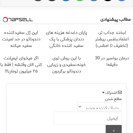
مطالب پیشنهادی
لبخند جذاب تر،
پایان دغدغه هزینه های
این ژل سفیدکننده
اعتمادبنفس بیشتر
دندان پزشکی با پک
دندوناتو در حد لمینت
(تخفیف تا امشب)
سفید کننده خانگی
سفید میکنه
(40%تخفیف)
درمان بواسیر در 30
با این روش توی
اگر میخوای ایمپلنت
دقیقه!
خونه،سفیدی و زیبایی
کنی الان وقتشه | فقط با
دندوناتو برگردون
۲۵ میلیون تومان!!!
(40%off)
اشتراک
مطلع شدن