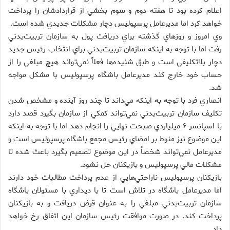
اعلام كرده بود تا هفته دوم و سوم بخشي از قراردادشان را پرداخت
خواهد كرد اما مديرعامل پرسپوليس دچار مشكلات جديدي شده است.
وي امروز و روزهاي گذشته براي دريافت پول به سازمان تربيت‌بدني
رفت اما با توجه به اينكه سازمان تربيت‌بدني براي انتخاب رئيس جديد
دچار بلاتكليفي است و طبق شنيده‌ها فعلاًَ نمي‌تواند هيچ مبلغي را از
حساب خود خارج كند مديرعامل باشگاه پرسپوليس با مشكل مواجه
شد.
انصاري فرد با توجه به اينكه مي‌داند تا چند روز آينده و مشخص شدن
تكليف سازمان تربيت‌بدني نمي‌تواند كمكي از سازمان بگيرد قصد دارد
با اسپانسر ۶ ميلياردي صبحت‌ نهايي را انجام دهد اما با توجه به اينكه
اين موضوع نيز منوط بر امضاي رئيس مجمع باشگاه پرسپوليس است و
مديرعامل نمي‌تواند شخصاً در اين موضوع تصميم بگيرد باعث شده تا
مشكلات مالي پرسپوليس و بازيكنان حل نشود.
بازيكنان پرسپوليس ناراحتي‌هايي از عدم پرداخت مطالبات خود دارند
اما مديرعامل باشگاه در تلاش است تا با ديداري با مسئولان باشگاه
سازمان تربيت‌بدني مبلغي را به عنوان قرض دريافت و به بازيكنان
پرداخت كند. در صورت موافقت رئيس سازمان اين اتفاق رخ خواهد
داد.