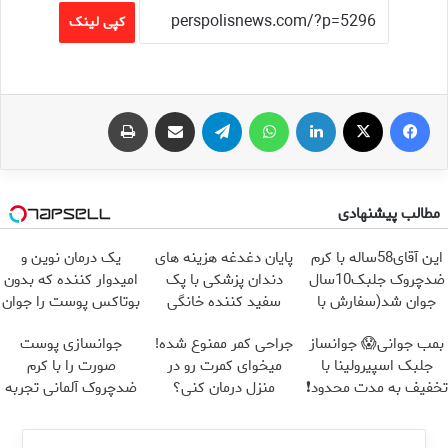
کپی لینک
فیس بوک
X
لینکدین
واتس آپ
تلگرام
اشتراک گذاری از طریق ایمیل
چاپ
مطالب پیشنهادی
این آقای58ساله با کرم
پایان دغدغه هزینه های
یک درمان نوین و
ضدچروک جلبک10سال
دندان پزشکی با پک
امیدوار کننده که بدون
جوان شد(سفارش با
سفید کننده خانگی
بوتاکس پوست را جوان
تخفیف)
می کند
بمب جوانی😱 جوانساز
جراحی کمر ممنوع شده!
جوانسازی پوست
جلبک اسپیرولینا با
میخوای کمرت رو در
صورت را با کرم
تخفیف به مدت محدود❗
منزل درمان کنی؟
ضدچروک آلمانی تجربه
((پرسش‌نامه))
کنید!