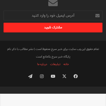
آدرس
ایمیل
خود
را
وارد
کنید
تمام حقوق این وب سایت برای خبر سرخ محفوظ است | نشر مطالب با ذکر نام
پایگاه خبر سرخ بلامانع است
خانه
تبلیغات
درباره ما
فیس
X
یوتیوب
اینستاگرام
تلگرام
بوک