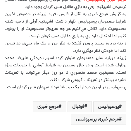
نرسيدن اشپيتيم آرفي به بازي مقابل مس كرمان وجود دارد.
به گزارش مرجع خبری به نقل از فارس، فريد زرينه در خصوص آخرين
شرايط مصدومان پرسپوليس اظهار داشت: اشپيتيم آرفي از ناحيه شكم
مصدوميت دارد. تلاش مي‌كنيم هر چه سريع‌تر مصدوميت او را برطرف
كنيم اما احتمال دارد وي به بازي مقابل مس كرمان نرسد.
زرينه درباره محمد پروين گفت: به نظر من او يك ماه نمي‌تواند تمرين
كند اما خودش نظر ديگري دارد.
زرينه درباره ساير مصدومان عنوان كرد: آسيب ديدگي عليرضا محمد
برطرف شده است و در حال رسيدن به شرايط آرماني با تمرينات ويژه
است. همچنين محمد منصوري تا دو روز ديگر مي‌تواند با تمرينات
فشرده بيشتر در تمرينات گروهي شركت كند.
پرسپوليس در اولين ديدار ليگ برتر ۱۵ مرداد ميهمان مس گرمان است.
پرسپولیس
فوتبال
مرجع خبری
مرجع خبری پرسپولیس