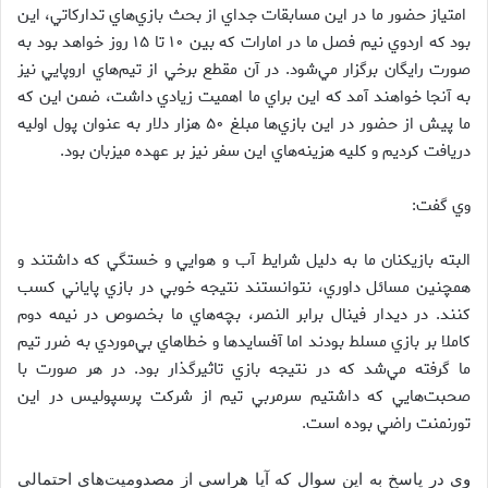
امتياز حضور ما در اين مسابقات جداي از بحث بازي‌هاي تداركاتي، اين
بود كه اردوي نيم فصل ما در امارات كه بين ۱۰ تا ۱۵ روز خواهد بود به
صورت رايگان برگزار مي‌شود. در آن مقطع برخي از تيم‌هاي اروپايي نيز
به آنجا خواهند آمد كه اين براي ما اهميت زيادي داشت، ضمن اين كه
ما پيش از حضور در اين بازي‌ها مبلغ ۵۰ هزار دلار به عنوان پول اوليه
دريافت كرديم و كليه هزينه‌هاي اين سفر نيز بر عهده ميزبان بود.
وي گفت:
البته بازيكنان ما به دليل شرايط آب و هوايي و خستگي‌ كه داشتند و
همچنين مسائل داوري، نتوانستند نتيجه خوبي در بازي پاياني كسب
كنند. در ديدار فينال برابر النصر، بچه‌هاي ما بخصوص در نيمه دوم
كاملا بر بازي مسلط بودند اما آفسايدها و خطاهاي بي‌موردي به ضرر تيم
ما گرفته مي‌شد كه در نتيجه بازي تاثيرگذار بود. در هر صورت با
صحبت‌هايي كه داشتيم سرمربي تيم از شركت پرسپوليس در اين
تورنمنت راضي بوده است.
وي در پاسخ به اين سوال كه آيا هراسي از مصدوميت‌هاي احتمالي