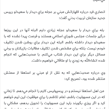
انصاري فرد درباره اظهاراتش مبني بر عجله براي ديدار با سعيدلو رييس
جديد سازمان تربيت بدني گفت:
بله براي ديدار با سعيدلو عجله زيادي دارم البته آنها در اين روزها
درگير جلسات مجلس شوراي اسلامي هستند و فرصت پيدا نشده كه با
سعيدلو ديدار داشته باشم. البته اين ديدار براي روشن شدن تكليف
خودم نيست بلكه براي مشخص شدن تكليف مطالبات بازيكنان و برخي
مسائل ديگر براي اين ديدار شتاب مي‌كنم. با صحبت‌هايي كه انجام
شده انشاءالله به زودي با او ملاقاتي خواهيم داشت.
وي درباره صحبت‌هايي كه به نقل از او مبني بر استعفا از سمتش
منتشر شده بود، تصريح كرد:
من اهل استعفا نيستم و در پرسپوليس كارم را انجام مي‌دهم. تا زماني
كه در اين مسووليت باشم، تمام تلاشم را براي موفقيت اين تيم خواهم
كرد و اگر روزي بگويند بايد اين مسووليت را تحويل بدهم، مشكلي با