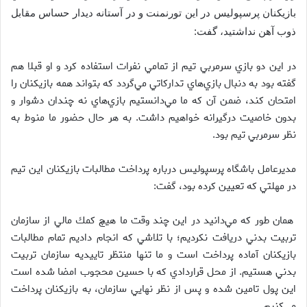
بازيكنان پرسپوليس در اين تورنمنت و در آستانه ديدار حساس مقابل
ذوب آهن نداشتيد، گفت:
در اين دو بازي سرمربي تيم از تمامي نفرات استفاده كرد و او قبلا هم
گفته بود به دنبال بازي‌هاي تداركاتي مي‌گردد كه بتواند همه بازيكنان را
امتحان كند، ضمن آن كه ما مي‌دانستيم بازي‌هاي نه چندان دشوار و
بدون خاصيت درگيرانه خواهيم داشت. به هر حال حضور ما منوط به
نظر سرمربي تيم بود.
مديرعامل باشگاه پرسپوليس درباره پرداخت مطالبات بازيكنان اين تيم
در مهلتي كه تعيين كرده بود، گفت:
همان طور كه مي‌دانيد در اين چند وقت ما هيچ كمك مالي از سازمان
تربيت بدني دريافت نكرديم؛ با تلاشي كه انجام داديم تمام مطالبات
بازيكنان آماده پرداخت است و ما تنها منتظر تاييديه سازمان تربيت
بدني هستيم. از محل قراردادي كه با حسين محجوب امضا شده است
اين پول تامين شده و پس از نظر نهايي سازمان، به بازيكنان پرداخت
مي‌كنيم.