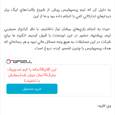
به دليل آن كه تيم پرسپوليس پيش از شروع رقابت‌هاي ليگ برتر
ديدارهاي تداركاتي كمي را انجام داده بود و ما از اين
حيث به انجام بازي‌هاي بيشتر نياز داشتيم، با نظر كرانچار سرمربي
تيم، پيشنهاد حضور در اين تورنمنت را قبول كرديم. انگيزه ما براي
شركت در اين مسابقات به هيچ وجه مسائل مالي نبود و هر رسانه‌اي كه
هدف پرسپوليس را چنين تفسير كرده، دروغ است.
این آقای58ساله با کرم ضدچروک
جلبک10سال جوان شد(سفارش
با تخفیف)
خرید محصول
وي افزود: