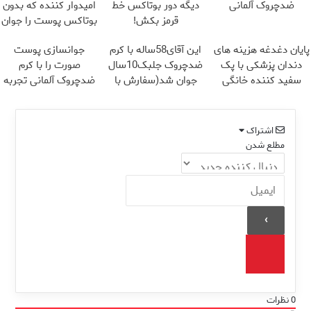
ضدچروک آلمانی
دیگه دور بوتاکس خط
امیدوار کننده که بدون
قرمز بکش!
بوتاکس پوست را جوان
می کند
پایان دغدغه هزینه های
این آقای58ساله با کرم
جوانسازی پوست
دندان پزشکی با پک
ضدچروک جلبک10سال
صورت را با کرم
سفید کننده خانگی
جوان شد(سفارش با
ضدچروک آلمانی تجربه
تخفیف)
کنید!
اشتراک
مطلع شدن
0
نظرات