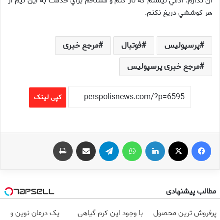
آن ندارم. آدمي نيستم كه ناز كنم و مشتاقم براي خدمت به اين تيم از
هر كوششي دريغ نكنم.
پرسپولیس
فوتبال
مرجع خبری
مرجع خبری پرسپولیس
کپی لینک
فیس بوک
X
لینکدین
واتس آپ
تلگرام
اشتراک گذاری از طریق ایمیل
چاپ
مطالب پیشنهادی
پرفروش ترین محصول
با وجود این کرم گیاهی
یک درمان نوین و