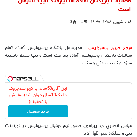
مطالبات بازيكنان آماده اما نيازمند تاييد سازمان
است
۱۰ شهریور ۱۳۸۸ - ۱۴:۳۵
۰
0
مرجع خبری پرسپولیس :
مديرعامل باشگاه پرسپوليس گفت: تمام
مطالبات بازيكنان پرسپوليس آماده پرداخت است و تنها منتظر تاييديه
سازمان تربيت بدني هستيم
.
این آقای58ساله با کرم ضدچروک
جلبک10سال جوان شد(سفارش
با تخفیف)
خرید محصول
عباس انصاري فرد پيرامون حضور تيم فوتبال پرسپوليس در تورنمنت
دبي و عملكرد تيم اظهار كرد: