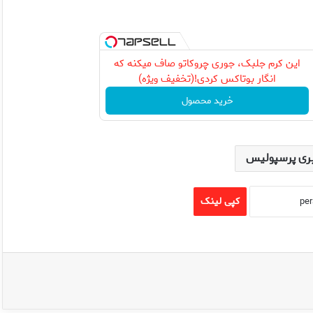
این کرم جلبک، جوری چروکاتو صاف میکنه که
انگار بوتاکس کردی!(تخفیف ویژه)
خرید محصول
ری پرسپولیس
کپی لینک