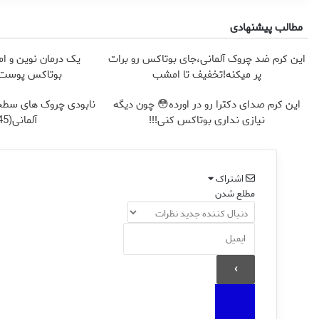
مطالب پیشنهادی
این کرم ضد چروک آلمانی،جای بوتاکس رو برات
یک درمان نوین و ام
پر میکنه!تخفیف تا امشب
بوتاکس پوست ر
این کرم صدای دکترا رو در اورده😳 چون دیگه
نابودی چروک های سطح
نیازی نداری بوتاکس کنی!!!
آلمانی(45%تخفیف)
اشتراک
مطلع شدن