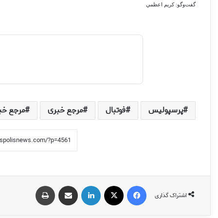
گفت‌وگو: كريم اعظمي
پرسپولیس
فوتبال
مرجع خبری
مرجع خب
فیس بوک
X
لینکدین
اشتراک گذاری از طریق ایمیل
چاپ
اشتراک گذاری