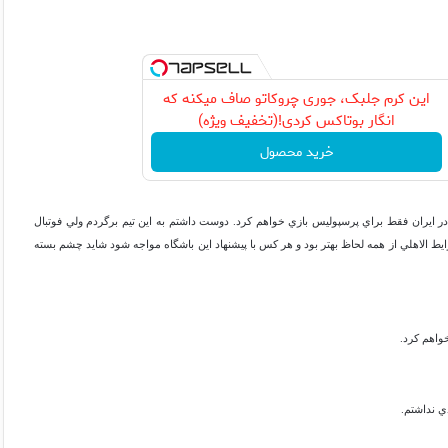
این کرم جلبک، جوری چروکاتو صاف میکنه که
انگار بوتاکس کردی!(تخفیف ویژه)
خرید محصول
ه در ايران فقط براي پرسپوليس بازي خواهم كرد. دوست داشتم به اين تيم برگردم ولي فوتبال
ط الاهلي از همه لحاظ بهتر بود و هر كس با پيشنهاد اين باشگاه مواجه شود شايد چشم بسته
واهم كرد.
دي نداشتم.