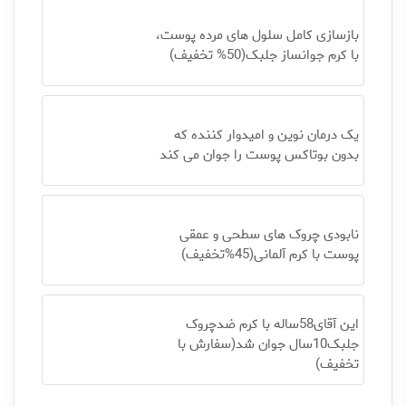
بازسازی کامل سلول های مرده پوست،
با کرم جوانساز جلبک(50% تخفیف)
یک درمان نوین و امیدوار کننده که
بدون بوتاکس پوست را جوان می کند
نابودی چروک های سطحی و عمقی
پوست با کرم آلمانی(45%تخفیف)
این آقای58ساله با کرم ضدچروک
جلبک10سال جوان شد(سفارش با
تخفیف)