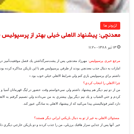
لژیونر ها
معدنچی: پیشنهاد الاهلی خیلی بهتر از پرسپولیس ب
۱۳ تیر ۱۳۸۸ - ۱۱:۲۰
مرجع خبری پرسپولیس:
مهرزاد معدنچي پس از پشت‌سرگذاشتن يك فصل موفقيت‌آميز در ام
امارات به دنبال جذب معدنچي بودند از طرفي پرسپوليس هم با اين بازيكن مذاكره كرده بود
داشتم براي پرسپوليس بازي كنم ولي شرايط الاهلي خيلي خوب بود.»
چرا الاهلي را انتخاب كردي؟
من از دو تيم ديگر هم پيشنهاد داشتم ولي نمي‌خواستم وقت حضور در ليگ قهرمانان آسيا و ج
كردم و حتي الشباب و يك تيم ديگر پول بيشتري به من مي‌دادند ولي تصميم گرفتم به ال
دارد.كمتر فوتباليستي پيدا مي‌كنيد كه از پيشنهاد الاهلي به سادگي عبور كند.
مسئولان الاهلي به غير از تو به دنبال بازيكني ايراني ديگر هستند؟
خير. آنها پس از جدايي سزار هافبك برزيلي، من را جذب كردند و دو بازيكن خارجي ديگري دا