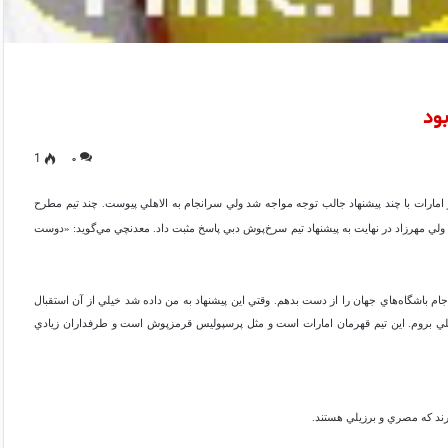
ود
1
۰
ارات با چند پيشنهاد جالب توجه مواجه شد ولي سرانجام به الاهلي پيوست. چند تيم مطرح
 ولي مهرزاد در نهايت به پيشنهاد تيم سرخ‌پوش دبي پاسخ مثبت داد. معدنچي مي‌گويد: «دوست
ام باشگاه‌هاي جهان را از دست بدهم. وقتي اين پيشنهاد به من داده شد خيلي از آن استقبال
اهلي بروم. اين تيم قهرمان امارات است و مثل پرسپوليس قرمزپوش است و طرفداران زيادي
رند كه مصري و برزيلي هستند.