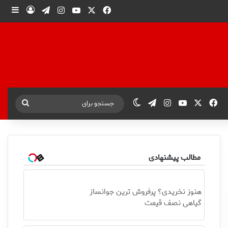
X
فیس بوک
یوتیوب
اینستاگرام
تلگرام
ورود
ساید
X
فیس بوک
یوتیوب
اینستاگرام
تلگرام
تغییر پوسته
جستجو
برای
مطالب پیشنهادی
هنوز نخریدی؟ پرفروش ترین جوانساز
گیاهی نصف قیمت