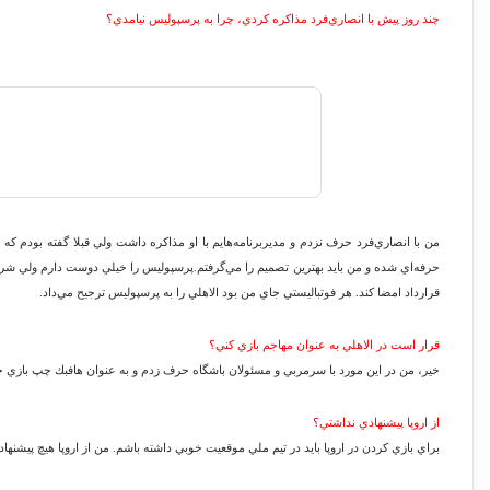
چند روز پيش با انصاري‌فرد مذاكره كردي، چرا به پرسپوليس نيامدي؟
من با انصاري‌فرد حرف نزدم و مديربرنامه‌هايم با او مذاكره داشت ولي قبلا گفته بودم ك
حرفه‌اي شده و من بايد بهترين تصميم را مي‌گرفتم.پرسپوليس را خيلي دوست دارم ولي شراي
قرارداد امضا كند. هر فوتباليستي جاي من بود الاهلي را به پرسپوليس ترجيح مي‌داد.
قرار است در الاهلي به عنوان مهاجم بازي كني؟
خير، من در اين مورد با سرمربي و مسئولان باشگاه حرف زدم و به عنوان هافبك چپ بازي خ
از اروپا پيشنهادي نداشتي؟
براي بازي كردن در اروپا بايد در تيم ملي موقعيت خوبي داشته باشم. من از اروپا هيچ پيشنها