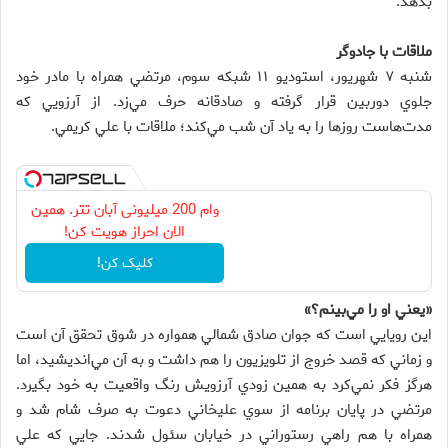
بدهد.
ملاقات با جادوگر
شنبه ۷ شهريور، استوديو ۱۱ شبکه سوم، مرتضي همراه با مادر خود
جلوي دوربين قرار گرفته و صادقانه حرف مي‌زد. از آرزويي که
مدت‌هاست روزها را به ياد آن شب مي‌کند؛ ملاقات با علي کريمي.
وام 200 میلیونی آبان تتر. همین
الان احراز هویت کن!
کلیک کن!
«يعني او را مي‌بينم؟»
اين رويايي است که جوان صادق شمالي همواره در شوق تحقق آن است
و زماني که قصد خروج از تلويزيون را هم داشت و به آن مي‌انديشيد، اما
هرگز فکر نمي‌کرد به همين زودي آرزويش رنگ واقعيت به خود بگيرد.
مرتضي در پايان برنامه از سوي عليخاني دعوت به صرف شام شد و
همراه با هم راهي رستوراني در خيابان سئول شدند. جايي که علي