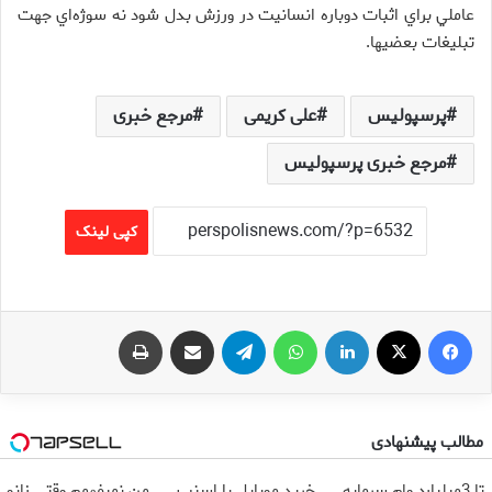
عاملي براي اثبات دوباره انسانيت در ورزش بدل شود نه سوژه‌اي جهت
تبليغات بعضي‏ها.
پرسپولیس
علی کریمی
مرجع خبری
مرجع خبری پرسپولیس
کپی لینک
فیس بوک
X
لینکدین
واتس آپ
تلگرام
اشتراک گذاری از طریق ایمیل
چاپ
مطالب پیشنهادی
تا 3میلیارد وام سرمایه
خرید موبایل با اسنپ
من نمیفهمم وقتی زانو