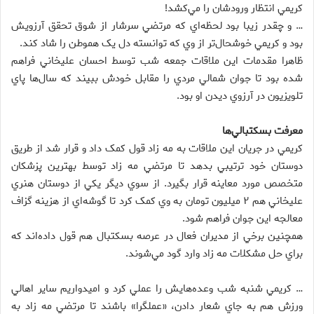
کريمي انتظار ورودشان را مي‌کشد!
… و چقدر زيبا بود لحظه‌اي که مرتضي سرشار از شوق تحقق آرزويش
بود و کريمي خوشحال‌تر از وي که توانسته دل يک هموطن را شاد کند.
ظاهرا مقدمات اين ملاقات جمعه شب توسط احسان عليخاني فراهم
شده بود تا جوان شمالي مردي را مقابل خودش ببيند که سال‌ها پاي
تلويزيون در آرزوي ديدن او بود.
معرفت بسکتبالي‌ها
کريمي در جريان اين ملاقات به مه زاد قول کمک داد و قرار شد از طريق
دوستان خود ترتيبي بدهد تا مرتضي مه زاد توسط بهترين پزشکان
متخصص مورد معاينه قرار بگيرد. از سوي ديگر يکي از دوستان هنري
عليخاني هم ۲ ميليون تومان به وي کمک کرد تا گوشه‌اي از هزينه گزاف
معالجه اين جوان فراهم شود.
همچنين برخي از مديران فعال در عرصه بسکتبال هم قول داده‌اند که
براي حل مشکلات مه زاد وارد گود مي‌شوند.
… کريمي شنبه شب وعده‌هايش را عملي کرد و اميدواريم ساير اهالي
ورزش هم به جاي شعار دادن، «عملگرا» باشند تا مرتضي مه زاد به