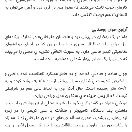
از کارگر و دانشجو تا مجري و هنرمند و ورزشکار، انسان‌هايي که با
کارهاي خوب ثابت مي‌کنند که هنوز هم در قرن دود و آهن مي‌توان به
انسانيت هم فرصت تنفس داد.
آرزوي جوان روستايي
ماه مبارک رمضان در پيش بود و «احسان عليخاني» در تدارک برنامه‌اي
ويژه براي ساعات افطار. مجري جوان تلويزيون که در اجراي برنامه‌هاي
مناسبتي تبحر خاصي دارد، به صورت اتفاقي نشريه‌اي محلي را مي‌بيند
که در آن با يک جوان بيمار شمالي مصاحبه شده است.
جوان ساده و صادقي که قد او به خاطر عملکرد نامناسب غدد داخلي و
تشخيص نادرست پزشکان بسيار بيشتر از حد متعارف رشد کرده و به
۵۰/۲ متر رسيده است. حال آنکه وي به لحاظ مالي هم در شرايطي
نيست که از پس هزينه‌هاي سنگين عمل جراحي برآيد.
مرتضي مه‌زاد در گفت‌وگوي خود با نشريه محلي از آرزوهايش ياد کرد و
داشتن يک دستگاه کامپيوتر و ملاقات با علي کريمي را در زمره
آرمان‌هايش برشمرد. همين مسأله جرقه‌اي در ذهن عليخاني زد تا مه زاد
را مقابل دوربين بياورد و ترتيب ملاقات وي با جادوگر استيل آذين را هم