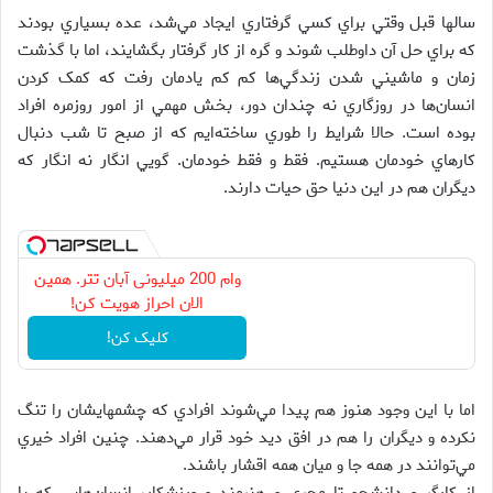
سالها قبل وقتي براي کسي گرفتاري ايجاد مي‌شد، عده بسياري بودند
که براي حل آن داوطلب شوند و گره از کار گرفتار بگشايند، اما با گذشت
زمان و ماشيني شدن زندگي‌ها کم کم يادمان رفت که کمک کردن
انسان‌ها در روزگاري نه چندان دور، بخش مهمي از امور روزمره افراد
بوده است. حالا شرايط را طوري ساخته‌ايم که از صبح تا شب دنبال
کارهاي خودمان هستيم. فقط و فقط خودمان. گويي انگار نه انگار که
ديگران هم در اين دنيا حق حيات دارند.
وام 200 میلیونی آبان تتر. همین
الان احراز هویت کن!
کلیک کن!
اما با اين وجود هنوز هم پيدا مي‌شوند افرادي که چشمهايشان را تنگ
نكرده و ديگران را هم در افق ديد خود قرار مي‌دهند. چنين افراد خيري
مي‌توانند در همه جا و ميان همه اقشار باشند.