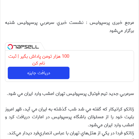
مرجع خبری پرسپولیس : نشست خبري سرمربي پرسپوليس شنبه
برگزار مي‌شود
100 هزار تومن پاداش بگیر | ثبت
نام کن
دریافت جایزه
سرمربي جديد تيم فوتبال پرسپوليس تهران امشب وارد ايران مي شود
.
زلاتكو كرانيكار كه گفته مي شد شب گذشته به ايران مي آيد، ظهر امروز
بليت خود را از مسئولان باشگاه پرسپوليس در امارات دريافت كرد و
امشب وارد ايران مي‌شود
.
زلاتكو فردا در يكي از هتل‌هاي تهران با عباس انصاري‌فرد ديدار مي‌كند
.