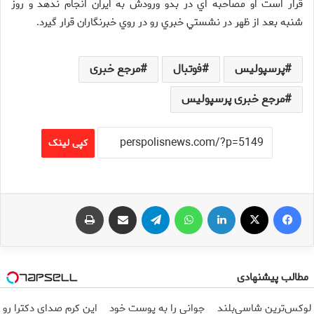
قرار است او مصاحبه اي در بدو ورودش به ايران انجام ندهد و روز
شنبه بعد از ظهر در نشستي خبري رو در روي خبرنگاران قرار گيرد
.
پرسپولیس
فوتبال
مرجع خبری
مرجع خبری پرسپولیس
کپی لینک
فیس بوک
X
لینکدین
واتس آپ
تلگرام
اشتراک گذاری از طریق ایمیل
چاپ
مطالب پیشنهادی
لوکس‌ترین شاسی‌بلند
جوانی را به پوست خود
این کرم صدای دکترا رو