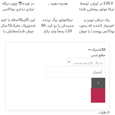
EREV در ایران، توسط
هدیه دهید...
در اورده😳 چون دیگه
نیکا موتور رونمایی شد!
نیازی نداری بوتاکس
کنی!!!
یک درمان نوین و
نیکاموتور برگ برنده
این آقای58ساله با کرم
امیدوار کننده که بدون
جدیدش را رو کرد، IM
ضدچروک جلبک10سال
بوتاکس پوست را جوان
LS9 رسماً وارد بازار
جوان شد(سفارش با
می کند
ایران شد
تخفیف)
اشتراک
مطلع شدن
0
نظرات