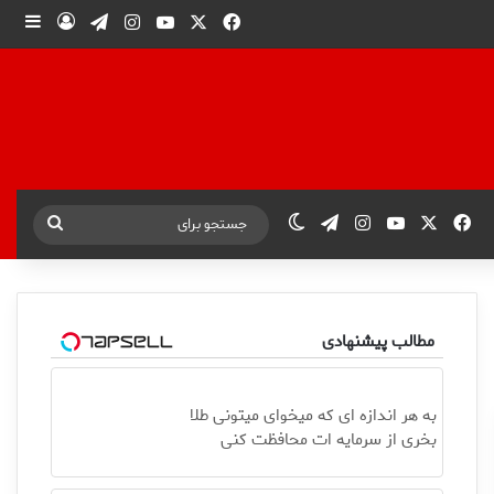
X
فیس بوک
یوتیوب
اینستاگرام
تلگرام
ورود
ساید
X
فیس بوک
یوتیوب
اینستاگرام
تلگرام
تغییر پوسته
جستجو
برای
مطالب پیشنهادی
به هر اندازه ای که میخوای میتونی طلا
بخری از سرمایه ات محافظت کنی