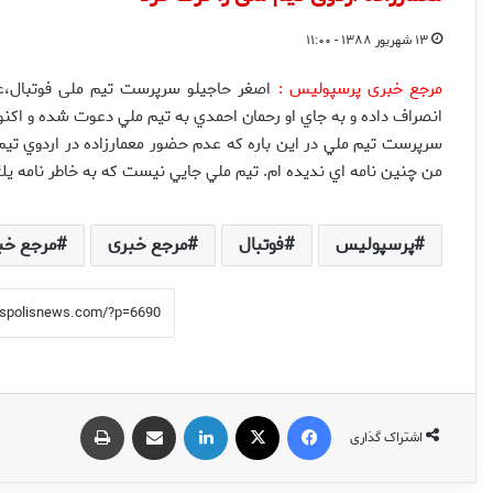
۱۳ شهریور ۱۳۸۸ - ۱۱:۰۰
مرجع خبری پرسپولیس :
اصغر حاجيلو سرپرست تیم ملی فوتبال،عنو
انصراف داده و به جاي او رحمان احمدي به تيم ملي دعوت شده و اكنون
سرپرست تيم ملي در اين باره كه عدم حضور معمارزاده در اردوي تي
من چنين نامه اي نديده ام. تيم ملي جايي نيست كه به خاطر نامه يك ب
پرسپولیس
فوتبال
مرجع خبری
مرجع خب
فیس بوک
X
لینکدین
اشتراک گذاری از طریق ایمیل
چاپ
اشتراک گذاری