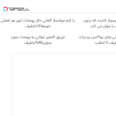
یدوار کننده که بدون
با کرم جوانساز آلمانی حال پوستت توی هر فصلی
ا جوان می کند
خوبه۴۵٪تخفیف
نی،جای بوتاکس رو برات
تزریق اکسیر جوانی به پوست بدون
فیف تا امشب
سوزن40%تخفیف