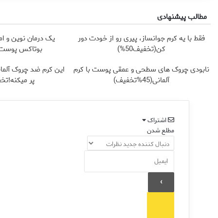
مطالب پیشنهادی
فقط با یه کرم جوانساز، پیری رو از خودت دور
یک درمان نوین و ام
کن(تخفیف50%)
بوتاکس پوست ر
نابودی چروک های سطحی و عمقی پوست با کرم
این کرم ضد چروک آلما
آلمانی(45%تخفیف)
پر میکنه!تخ
اشتراک
مطلع شدن