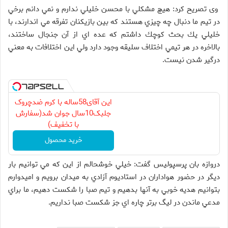
وی تصريح كرد: هيچ مشكلي با محسن خليلي ندارم و نمي دانم برخي
در تيم ما دنبال چه چيزي هستند كه بين بازيكنان تفرقه مي اندارند، با
خليلي يك بحث كوچك داشتم كه عده اي از آن جنجال ساختند،
بالاخره در هر تيمي اختلاف سليقه وجود دارد ولي اين اختلافات به معني
درگير شدن نيست.
این آقای58ساله با کرم ضدچروک
جلبک10سال جوان شد(سفارش
با تخفیف)
خرید محصول
دروازه بان پرسپولیس گفت: خيلي خوشحالم از اين كه مي توانيم بار
ديگر در حضور هواداران در استاديوم آزادي به ميدان برويم و اميدوارم
بتوانيم هديه خوبي به آنها بدهيم و تيم صبا را شكست دهيم، ما براي
مدعي ماندن در ليگ برتر چاره اي جز شكست صبا نداريم.