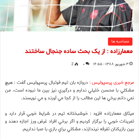
مصاحبه ها
معمارزاده : از یک بحث ساده جنجال ساختند
۳ شهریور ۱۳۸۸ - ۱۴:۵۵
۰
2
مرجع خبری پرسپولیس :
دروازه بان تيم فوتبال پرسپولیس گفت : هيچ
مشكلي با محسن خليلي ندارم و درگيري نيز بين ما نبوده است، من
نمي دانم برخي ها اين مطالب را از كجا مي آورند و مي نويسند.
ميثاق معمارزاده افزود : خوشبختانه تيم در شرايط خوبي قرار دارد و
تمرينات خوبي را برگزار كرديم و اگر برخي افراد غرض ورز اجازه دهند و
بين بازيكنان تفرقه نيندازند، مشكلي براي بازي با صبا نداريم.