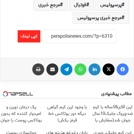
پرسپولیس
فوتبال
مرجع خبری
مرجع خبری پرسپولیس
کپی لینک
فیس بوک
X
لینکدین
واتس آپ
تلگرام
اشتراک گذاری از طریق ایمیل
چاپ
مطالب پیشنهادی
این آقای58ساله با کرم
با وجود این کرم گیاهی
یک درمان نوین و
ضدچروک جلبک10سال
دیگه دور بوتاکس خط
امیدوار کننده که بدون
جوان شد(سفارش با
قرمز بکش!
بوتاکس پوست را جوان
تخفیف)
می کند
این کرم جلبک، جوری
پایان دغدغه هزینه های
جوانسازی پوست