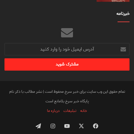
خبرنامه
آدرس
ایمیل
خود
را
وارد
کنید
تمام حقوق این وب سایت برای خبر سرخ محفوظ است | نشر مطالب با ذکر نام
پایگاه خبر سرخ بلامانع است
خانه
تبلیغات
درباره ما
فیس
X
یوتیوب
اینستاگرام
تلگرام