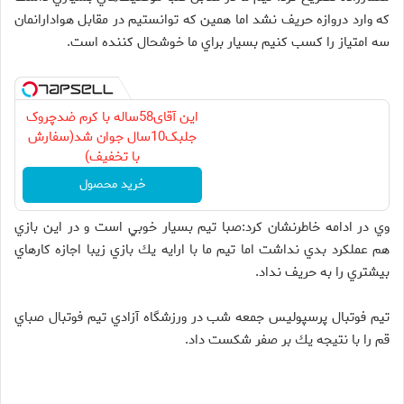
كه وارد دروازه حريف نشد اما همين كه توانستيم در مقابل هوادارانمان
سه امتياز را كسب كنيم بسيار براي ما خوشحال کننده است.
این آقای58ساله با کرم ضدچروک
جلبک10سال جوان شد(سفارش
با تخفیف)
خرید محصول
وي در ادامه خاطرنشان كرد:صبا تيم بسيار خوبي است و در اين بازي
هم عملكرد بدي نداشت اما تيم ما با ارايه يك بازي زيبا اجازه كارهاي
بيشتري را به حريف نداد.
تيم فوتبال پرسپوليس جمعه شب در ورزشگاه آزادي تيم فوتبال صباي
قم را با نتيجه يك بر صفر شكست داد.