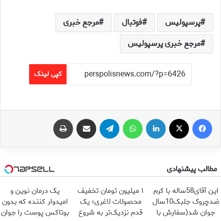
پرسپولیس
فوتبال
مرجع خبری
مرجع خبری پرسپولیس
کپی لینک
فیس بوک
X
لینکدین
واتس آپ
تلگرام
اشتراک گذاری از طریق ایمیل
چاپ
مطالب پیشنهادی
این آقای58ساله با کرم
۱ میلیون تومان تخفیف
یک درمان نوین و
ضدچروک جلبک10سال
محصولات لاغری؛ یک
امیدوار کننده که بدون
جوان شد(سفارش با
قدم نزدیک‌تر به شروع
بوتاکس پوست را جوان