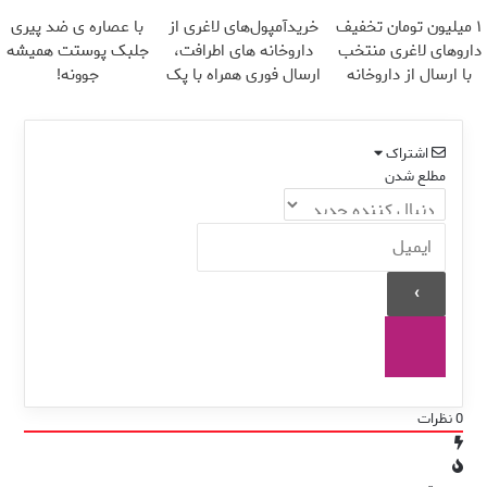
تخفیف)
کاهش وزن
می کند
۱ میلیون تومان تخفیف
خریدآمپول‌های لاغری از
با عصاره ی ضد پیری
داروهای لاغری منتخب
داروخانه های اطرافت،
جلبک پوستت همیشه
با ارسال از داروخانه
ارسال فوری همراه با پک
جوونه!
نزدیکت
یخ!
اشتراک
مطلع شدن
0
نظرات