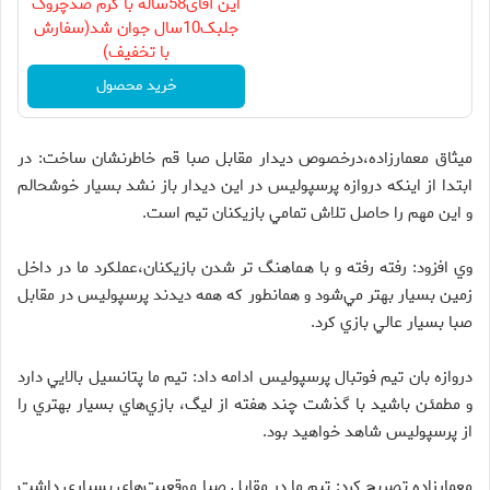
این آقای58ساله با کرم ضدچروک
جلبک10سال جوان شد(سفارش
با تخفیف)
خرید محصول
ميثاق معمارزاده،درخصوص ديدار مقابل صبا قم خاطرنشان ساخت: در
ابتدا از اينكه دروازه پرسپوليس در اين ديدار باز نشد بسيار خوشحالم
و اين مهم را حاصل تلاش تمامي بازيكنان تيم است.
وي افزود: رفته رفته و با هماهنگ تر شدن بازيكنان،عملكرد ما در داخل
زمين بسيار بهتر مي‌شود و همانطور كه همه ديدند پرسپوليس در مقابل
صبا بسيار عالي بازي كرد.
دروازه بان تيم فوتبال پرسپوليس ادامه داد: تيم ما پتانسيل بالايي دارد
و مطمئن باشيد با گذشت چند هفته از ليگ، بازي‌هاي بسيار بهتري را
از پرسپوليس شاهد خواهيد بود.
معمارزاده تصريح كرد: تيم ما در مقابل صبا موقعيت‌هاي بسياري داشت