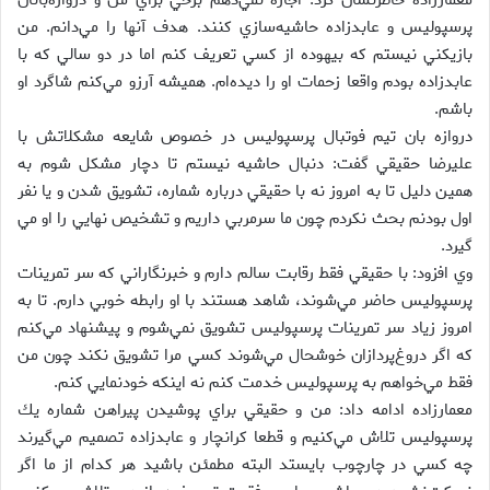
معمارزاده خاطرنشان كرد: اجازه نمي‌دهم برخي براي من و دروازه‌بانان
پرسپوليس و عابدزاده حاشيه‌سازي كنند. هدف آنها را مي‌دانم. من
بازيكني نيستم كه بيهوده از كسي تعريف كنم اما در دو سالي كه با
عابدزاده بودم واقعا زحمات او را ديده‌ام. هميشه آرزو مي‌كنم شاگرد او
باشم.
دروازه بان تيم فوتبال پرسپوليس در خصوص شايعه مشكلاتش با
عليرضا حقيقي گفت: ‌دنبال حاشيه نيستم تا دچار مشكل شوم به
همين دليل تا به امروز نه با حقيقي درباره شماره، تشويق شدن و يا نفر
اول بودنم بحث نكردم چون ما سرمربي داريم و تشخيص نهايي را او مي
گيرد.
وي افزود:‌ با حقيقي فقط رقابت سالم دارم و خبرنگاراني كه سر تمرينات
پرسپوليس حاضر مي‌شوند، شاهد هستند با او رابطه خوبي دارم. تا به
امروز زياد سر تمرينات پرسپوليس تشويق نمي‌شوم و پيشنهاد مي‌كنم
كه اگر دروغ‌پردازان خوشحال مي‌شوند كسي مرا تشويق نكند چون من
فقط مي‌خواهم به پرسپوليس خدمت كنم نه اينكه خودنمايي كنم.
معمارزاده ادامه داد: من و حقيقي براي پوشيدن پيراهن شماره يك
پرسپوليس تلاش مي‌كنيم و قطعا كرانچار و عابدزاده تصميم مي‌گيرند
چه كسي در چارچوب بايستد البته مطمئن باشيد هر كدام از ما اگر