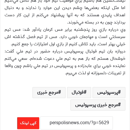
نيمكت‌نشين هم باشيم براي موفقيت تيم خود باز هم تلاش مي‌كنيم
اما مثل اينكه بعضي‌ها چشم ديدن اين موارد را ندارند و به دنبال
اهداف پليدي هستند كه به آنها پيشنهاد مي‌كنم از اين كار دست
بردارند چون به در بسته مي‌خورند.
وي درباره بازي روز پنجشنبه برابر مس كرمان يادآور شد: مس تيم
سرسختي است و مهاجمان خوبي دارد. مس از تيم فصل گذشته اش
خيلي بهتر است. بايد تلاش كنيم از بازي اول امتيازات را جمع كنيم.
دروازه بان تيم فوتبال پرسپوليس درباره حضور در تيم ملي گفت:
خوشحال هستم كه باز هم به تيم ملي دعوت شده‌ام. سعي مي‌كنم
نماينده خوبي براي عابدزاده و پرسپوليس در تيم ملي باشم چون واقعا
از تمرينات دلسوزانه او لذت مي‌برم.
پرسپولیس
فوتبال
مرجع خبری
مرجع خبری پرسپولیس
کپی لینک