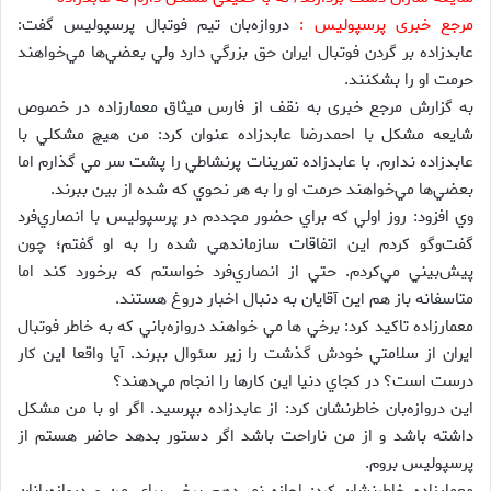
مرجع خبری پرسپولیس :
دروازه‌بان تيم فوتبال پرسپوليس گفت:
‌عابدزاده بر گردن فوتبال ايران حق بزرگي دارد ولي بعضي‌ها مي‌خواهند
حرمت او را بشكنند.
به گزارش مرجع خبری به نقف از فارس ميثاق معمارزاده در خصوص
شايعه مشكل با احمدرضا عابدزاده عنوان كرد: من هيچ مشكلي با
عابدزاده ندارم. با عابدزاده تمرينات پرنشاطي را پشت سر مي گذارم اما
بعضي‌ها مي‌خواهند حرمت او را به هر نحوي كه شده از بين ببرند.
وي افزود: روز اولي كه براي حضور مجددم در پرسپوليس با انصاري‌فرد
گفت‌وگو كردم اين اتفاقات سازماندهي شده را به او گفتم؛ چون
پيش‌بيني مي‌كردم. حتي از انصاري‌فرد خواستم كه برخورد كند اما
متاسفانه باز هم اين آقايان به دنبال اخبار دروغ هستند.
معمارزاده تاكيد كرد: برخي ها مي خواهند دروازه‌باني كه به خاطر فوتبال
ايران از سلامتي خودش گذشت را زير سئوال ببرند. آيا واقعا اين كار
درست است؟ در كجاي دنيا اين كارها را انجام مي‌دهند؟
اين دروازه‌بان خاطرنشان كرد: از عابدزاده بپرسيد. اگر او با من مشكل
داشته باشد و از من ناراحت باشد اگر دستور بدهد حاضر هستم از
پرسپوليس بروم.