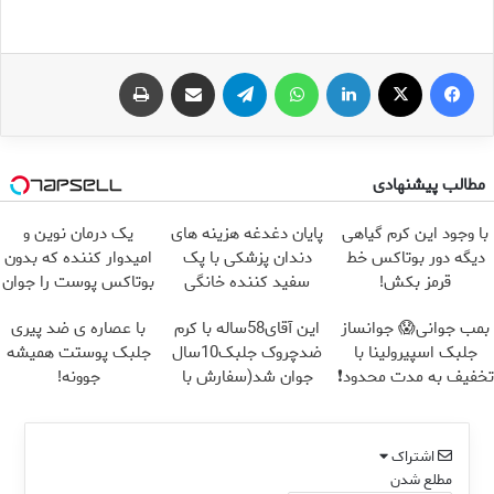
فیس بوک
X
لینکدین
واتس آپ
تلگرام
اشتراک گذاری از طریق ایمیل
چاپ
مطالب پیشنهادی
با وجود این کرم گیاهی
پایان دغدغه هزینه های
یک درمان نوین و
دیگه دور بوتاکس خط
دندان پزشکی با پک
امیدوار کننده که بدون
قرمز بکش!
سفید کننده خانگی
بوتاکس پوست را جوان
می کند
بمب جوانی😱 جوانساز
این آقای58ساله با کرم
با عصاره ی ضد پیری
جلبک اسپیرولینا با
ضدچروک جلبک10سال
جلبک پوستت همیشه
تخفیف به مدت محدود❗
جوان شد(سفارش با
جوونه!
تخفیف)
اشتراک
مطلع شدن