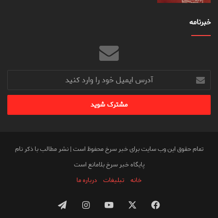
خبرنامه
آدرس
ایمیل
خود
را
وارد
کنید
تمام حقوق این وب سایت برای خبر سرخ محفوظ است | نشر مطالب با ذکر نام
پایگاه خبر سرخ بلامانع است
خانه
تبلیغات
درباره ما
فیس
X
یوتیوب
اینستاگرام
تلگرام