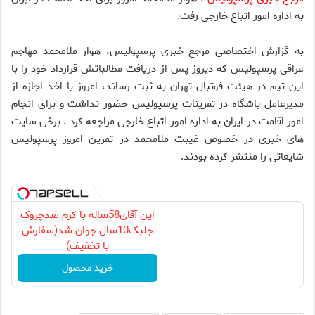
به اداره امور اتباع خارجی رفت.
به گزارش اختصاصی مرجع خبری پرسپولیس، هوار ملامحمد مهاجم
عراقی پرسپولیس که دیروز پس از دریافت مطالباتش قرارداد خود را با
این تیم در هیئت فوتبال تهران به ثبت رساند، امروز با اخذ اجازه از
مدیرعامل باشگاه در تمرینات پرسپولیس حضور نداشت و برای انجام
امور اقامت در ایران به اداره امور اتباع خارجی مراجعه کرد . برخی سایت
های خبری در خصوص غیبت ملامحمد در تمرین امروز پرسپولیس
شایعاتی را منتشر کرده بودند.
این آقای58ساله با کرم ضدچروک
جلبک10سال جوان شد(سفارش
با تخفیف)
خرید محصول