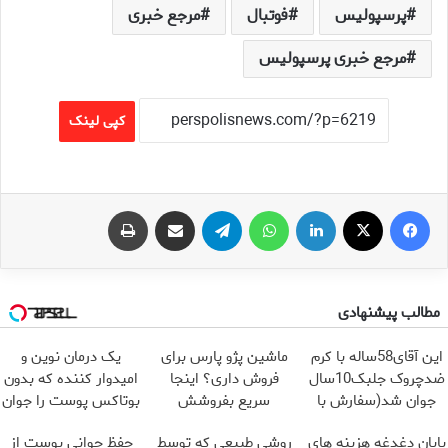
پرسپولیس
فوتبال
مرجع خبری
مرجع خبری پرسپولیس
کپی لینک
فیس بوک
X
لینکدین
واتس آپ
تلگرام
اشتراک گذاری از طریق ایمیل
چاپ
مطالب پیشنهادی
این آقای58ساله با کرم
ماشین پژو پارس برای
یک درمان نوین و
ضدچروک جلبک10سال
فروش داری؟ اینجا
امیدوار کننده که بدون
جوان شد(سفارش با
سریع بفروشش
بوتاکس پوست را جوان
تخفیف)
می کند
پایان دغدغه هزینه های
روشی طبیعی که توسط
حفظ جوانی پوست از