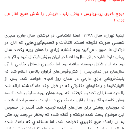
مرجع خبری پرسپولیس : وقتی بلیت فروشی را شش صبح آغاز می
کنند !
اينجا تهران، سال ۱۲۷۸! اصلا اشتباهي در نوشتن سال جاري هجري
شمسي صورت نگرفته است. اتفاقات و تصميم‌گيري‌هايي كه الان در
فوتبال ما صورت مي‌‌گيرد وجه تشابه زيادي با همان رويه يكصد سال
پيش دارد! شايد در آن سال‌ها اصلا در ايران ورزش فوتبال نبود و اگر هم
بود به اين شكل توسعه نيافته بود اما يكسري مسائل تفاوتي با آن
سال‌هاي دور ندارد.پس از كش‌و‌قوس‌هاي فراوان بالاخره اعلام شد كه
بليت‌فروشي بازي داربي در همان روز انجام خواهد شد. پس از
اظهارنظرها و راه‌كارهاي متفاوتي كه در طول چند ماه گذشته ارائه شد
بالاخره مسئولان تصميم گرفتند كه رويه‌ همان رويه سابق باشد. كاسه
همان كاسه و آش همان آش! نه تغييري در ماهيت تصميم ايجاد شد و
نه دورنماي روشني براي سال‌هاي آينده ترسيم شد. آنقدر در خصوص
اين موضوع بحث شده نوشته و گفته شده كه به‌نظر‌ مي‌رسد پرداختن
به آن باعث هيچ تغييري نخواهد شد. اما مسئله‌اي كه باعث شده