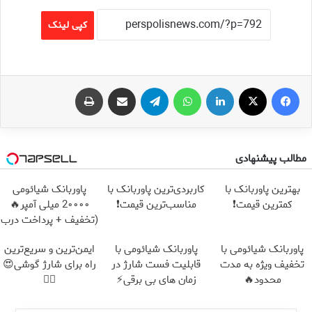
کپی لینک
فیس بوک
X
لینکدین
واتس آپ
تلگرام
اشتراک گذاری از طریق ایمیل
چاپ
مطالب پیشنهادی
بهترین پاوربانک با
کاربردی‌ترین پاوربانک با
پاوربانک شیائومی
کمترین قیمت❗
مناسب‌ترین قیمت❗
2۰۰۰۰ میلی آمپر🔥
(تخفیف + پرداخت درب
منزل)
پاوربانک شیائومی با
پاوربانک شیائومی با
ایمن‌ترین و سریع‌ترین
تخفیف ویژه به مدت
قابلیت فست شارژ در
راه برای شارژ گوشی😍
محدود🔥
زمان های بی برقی⚡
👌🏻