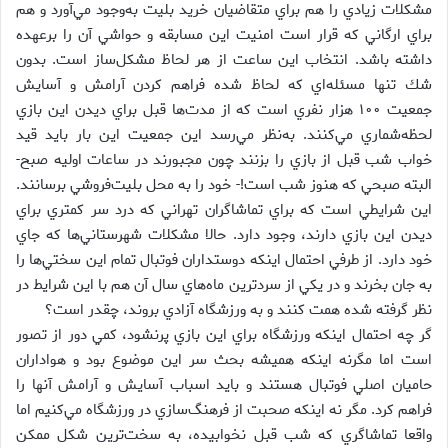
مشكلات زيادي را هم براي متقاضيان خريد بليت به‌وجود مي‌آورد و هم
براي ارگاني كه قرار است امنيت اين مسابقه و حواشي آن را برعهده
داشته باشد. انتخاب اين ساعت از هر لحاظ مشكل‌ساز است. بدون
شك تنها مسئله‌اي كه لحاظ شده فراهم كردن آرامش و آسايش
جمعيت ۱۰۰ هزار نفري است كه از مدت‌ها قبل براي ديدن اين بازي
لحظه‌شماري مي‌كنند. به‌نظر‌ مي‌رسد اين جمعيت اين بار بايد قيد
خواب شب قبل از بازي را بزنند چون مجبورند در ساعات اوليه صبح-
البته صبحي كه هنوز شب است!- خود را به محل بليت‌فروشي برسانند.
اين شرايطي است كه براي تماشاگران تهراني كه درد سر كمتري براي
ديدن اين بازي دارند، وجود دارد. حالا مشكلات شهرستاني‌ها كه جاي
خود دارد. از طرفي احتمال اينكه دوستداران فوتبال تمام اين سختي‌ها را
به جان بخرند و در يكي از سردترين ماه‌هاي سال آن هم با اين شرايط در
نظر گرفته شده همت كنند و به ورزشگاه آزادي بروند، چقدر است؟
گر چه احتمال اينكه ورزشگاه براي اين بازي پرنشود، كمي دور از تصور
است اما مگرنه اينكه هميشه بحث سر اين موضوع بود و هواداران
حاميان اصلي فوتبال هستند و بايد اسباب آسايش و آرامش آنها را
فراهم كرد. مگر نه اينكه صحبت از فرهنگ‌سازي در ورزشگاه‌ مي‌كنيم اما
واقعا تماشاگري كه شب قبل نخوابيده، به سخت‌ترين شكل ممكن