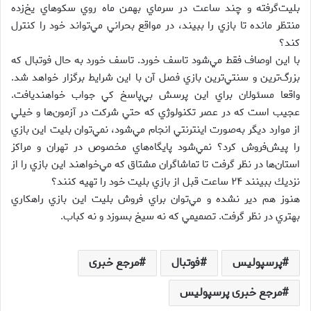
بليت‌گرفته و چند ساعت در سرماي بهمن ماه روي سكوهاي يخ‌زده
منتظر مانده تا بازي را ببيند، در مواقع بحراني مي‌تواند خود را كنترل
كند؟
با اين اوصاف فقط مي‌شود تاسف خورد. تاسف خورد به حال فوتبال كه
بزرگ‌ترين و سنتي‌ترين بازي فصل آن با اين شرايط برگزار خواهد شد.
واقعا مسئولان براي اين پرسش بي‌پاسخ كي جواب خواهنديافت.
عجيب است كه در عصر تكنولوژي كه حتي شركت در آزمون‌ها و خيلي
از موارد ديگر به‌صورت اينترنتي انجام مي‌شود، نمي‌‌توان بليت‌ اين بازي
را پيش‌فروش كرد؟ نمي‌شود پايگاه‌هاي مخصوص در تهران و مراكز
استان‌ها در نظر گرفت تا تماشاگران مشتاق كه مي‌‌خواهند اين بازي را از
نزديك ببينند ۲۴ ساعت قبل از بازي بليت خود را تهيه كنند؟
هنوز هم دير نشده و مي‌توان براي فروش بليت اين بازي راهكاري
بهتري در نظر گرفت. تصميمي كه نه سيخ بسوزد و نه كباب.
پرسپولیس
فوتبال
مرجع خبری
مرجع خبری پرسپولیس