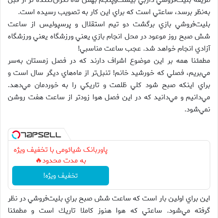
طريقه بليت‌فروشي داربي بيست‌و‌پنجم بهمن ماه نگران‌كننده تر از قبل
به‌نظر‌ برسد، ساعتي است كه براي اين كار به تصويب رسيده است.
بليت‌فروشي بازي برگشت دو تيم استقلال و پرسپوليس از ساعت
شش صبح روز موعود در محل انجام بازي يعني ورزشگاه يعني ورزشگاه
آزادي انجام خواهد شد. عجب ساعت مناسبي!
مطمئنا همه بر اين موضوع اشراف دارند كه در فصل زمستان به‌سر
مي‌بريم، فصلي كه خورشيد خانم! تنبل‌تر از ماه‌هاي ديگر سال است و
براي اينكه صبح شود كلي ظلمت و تاريكي را به خوردمان مي‌دهد.
مي‌دانيم و مي‌دانيد كه در اين فصل هوا زودتر از ساعت هفت روشن
نمي‌شود.
پاوربانک شیائومی با تخفیف ویژه
به مدت محدود🔥
تخفیف ویژه!
اين براي اولين بار است كه ساعت شش صبح براي بليت‌فروشي در نظر
گرفته مي‌شود. ساعتي كه هوا هنوز كاملا تاريك است و مطمئنا