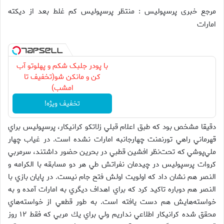
مرجع خبری پرسپولیس : منتظر پرسپوليس كم غلط بعد از ديكته
امارات
با پودر جلبک شکم و پهلوتو آب
کن و مانکن شو(تخفیف تا
امشب)
تخفیف ویژه!
دقيقا مشخص بود كه طبق اعلام قبلي زلاتكو كرانيكار،‌ پرسپوليس براي
قهرماني راهي تورنمنت چهارجانبه امارات نشده است. در غياب چهار
ملي‌پوشي كه تحت‌نظر افشين قطبي در بحرين حضور داشتند، سرمربي
كروات پرسپوليس در چيدمان نفراتش طي هر دو مسابقه با الكرامه و
النصر هم نشان داد كه اولويت اولش فتح جام نيست. در پايان بازي با
النصر هم دوباره تاكيد كرد كه براي اهداف ديگري به امارات آمده و به
خواسته‌هايش هم دست يافته است. به طور قطعي از خواسته‌هاي
محقق شده كرانيكار اطلاعي نداريم ولي براي يك مربي كه فقط ۱۲ روز