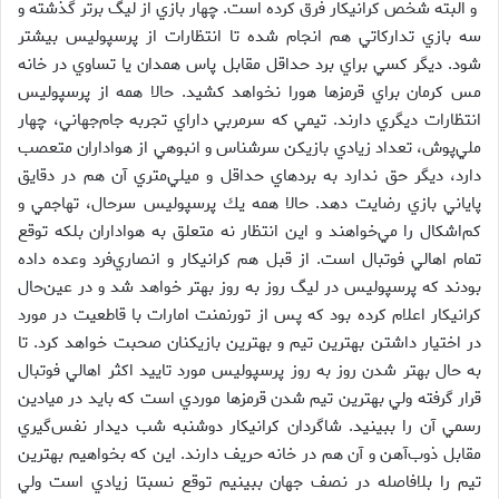
و البته شخص كرانيكار فرق كرده است. چهار بازي از ليگ برتر گذشته و
سه بازي تداركاتي هم انجام شده تا انتظارات از پرسپوليس بيشتر
شود. ديگر كسي براي برد حداقل مقابل پاس همدان يا تساوي در خانه
مس كرمان براي قرمزها هورا نخواهد كشيد. حالا همه از پرسپوليس
انتظارات ديگري دارند. تيمي كه سرمربي داراي تجربه جام‌جهاني،‌ چهار
ملي‌پوش، تعداد زيادي بازيكن سرشناس و انبوهي از هواداران متعصب
دارد، ديگر حق ندارد به بردهاي حداقل و ميلي‌متري آن هم در دقايق
پاياني بازي رضايت دهد. حالا همه يك پرسپوليس سرحال‌، تهاجمي و
كم‌اشكال را مي‌خواهند و اين انتظار نه متعلق به هواداران بلكه توقع
تمام اهالي فوتبال است. از قبل هم كرانيكار و انصاري‌فرد وعده داده
بودند كه پرسپوليس در ليگ روز به روز بهتر خواهد شد و در عين‌حال
كرانيكار اعلام كرده بود كه پس از تورنمنت امارات با قاطعيت در مورد
در اختيار داشتن بهترين تيم و بهترين بازيكنان صحبت خواهد كرد. تا
به حال بهتر شدن روز به روز پرسپوليس مورد تاييد اكثر اهالي فوتبال
قرار گرفته ولي بهترين تيم شدن قرمزها موردي است كه بايد در ميادين
رسمي آن را ببينيد. شاگردان كرانيكار دوشنبه‌ شب ديدار نفس‌گيري
مقابل ذوب‌آهن و آن هم در خانه حريف دارند. اين كه بخواهيم بهترين
تيم را بلافاصله در نصف جهان ببينيم توقع نسبتا زيادي است ولي