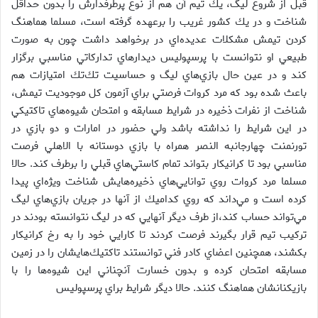
قبل از شروع ليگ، يك تيم آن هم از نوع پرطرفدارش را بدون حداقل
شناخت و در يك كشور غريب را برعهده گرفته است، مسلما هماهنگ
كردن تيمش مشكلات عديده‌اي در برخواهد داشت چون به صورت
طبيعي او نتوانست با پرسپوليس ديدارهاي تداركاتي مناسبي برگزار
كند و در عين حال بازي‌هاي ليگ و حساسيت تك‌تك امتيازات هم
باعث شده بود كه مرد كروات فرصتي براي آزمون كل موجوديت تيمش،
شناخت از نفرات ذخيره در شرايط مسابقه و امتحان شيوه‌هاي تاكتيكي
در اين شرايط را نداشته باشد ولي حضور در امارات و دو بازي در
تورنمنت چهارجانبه النصر همراه با بازي دوستانه با الاهلي فرصت
مناسبي بود تا كرانيكار بتواند تمام كاستي‌هاي قبلي را برطرف كند. حالا
مسلما مرد كروات روي توانايي‌هاي ذخيره‌هايش شناخت ويژه‌اي پيدا
كرده است و مي‌داند كه روي كداميك از آنها در جريان بازي‌هاي ليگ
مي‌تواند حساب كند،‌از طرف ديگر آنهايي كه در ليگ نتوانسته بودند در
تركيب تيم قرار بگيرند فرصت كردند تا كارايي خود را به رخ كرانيكار
بكشند، همچنين اعضاي كادر فني توانستند تاكتيك‌هايشان را در زمين
مسابقه امتحان كرده و بدون خسارت آنچناني اين شيوه‌ها را با
بازيكنانشان هماهنگ كنند. حالا ديگر شرايط براي پرسپوليس