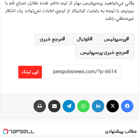
وقتي مي‌خواهيد پرسپوليس بهتر از تيم حاضر شده مقابل صباي قم را
ببينيم، با توجه به رضايت كرانيكار از اردوي امارات نمي‌تواند يك انتظار
غيرمنطقي باشد
پرسپولیس
فوتبال
مرجع خبری
مرجع خبری پرسپولیس
کپی لینک
فیس بوک
X
لینکدین
واتس آپ
تلگرام
اشتراک گذاری از طریق ایمیل
چاپ
مطالب پیشنهادی