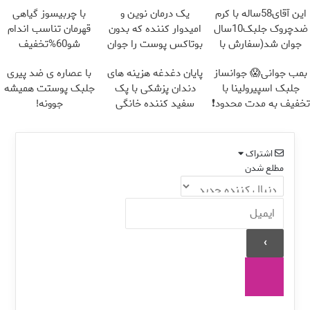
این آقای58ساله با کرم
یک درمان نوین و
با چربیسوز گیاهی
ضدچروک جلبک10سال
امیدوار کننده که بدون
قهرمان تناسب اندام
جوان شد(سفارش با
بوتاکس پوست را جوان
شو60%تخفیف
تخفیف)
می کند
بمب جوانی😱 جوانساز
پایان دغدغه هزینه های
با عصاره ی ضد پیری
جلبک اسپیرولینا با
دندان پزشکی با پک
جلبک پوستت همیشه
تخفیف به مدت محدود❗
سفید کننده خانگی
جوونه!
اشتراک
مطلع شدن